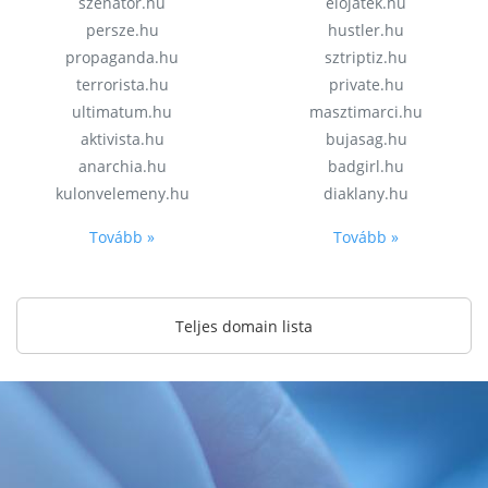
szenator.hu
elojatek.hu
persze.hu
hustler.hu
propaganda.hu
sztriptiz.hu
terrorista.hu
private.hu
ultimatum.hu
masztimarci.hu
aktivista.hu
bujasag.hu
anarchia.hu
badgirl.hu
kulonvelemeny.hu
diaklany.hu
Tovább »
Tovább »
Teljes domain lista