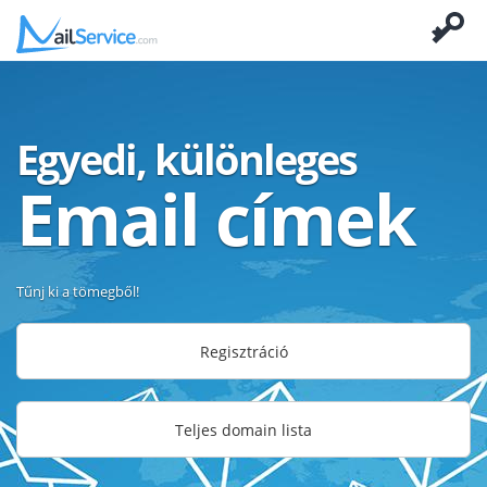
Egyedi, különleges
Email címek
Tűnj ki a tömegből!
Regisztráció
Teljes domain lista