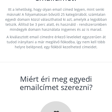
Itt a lehetőség, hogy olyan email címed legyen, mint senki
másnak! A folyamatosan bővülő 25 kategóriából, számtalan
egyedi domain közül választhatod ki azt, amelyik a legjobban
tetszik. Állítsd be 3 perc alatt, és használd - rendszerünkben
mindegyik domain használata ingyenes és az is marad.
A kiválasztott email címedre érkező leveleket egyszerűen át
tudod irányítani a már meglévő fiókodba, így nem kell több
helyre belépned, egy fiókból kezelheted címeidet.
Miért éri meg egyedi
emailcímet szerezni?