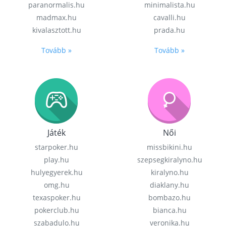
paranormalis.hu
minimalista.hu
madmax.hu
cavalli.hu
kivalasztott.hu
prada.hu
Tovább »
Tovább »
Játék
Női
starpoker.hu
missbikini.hu
play.hu
szepsegkiralyno.hu
hulyegyerek.hu
kiralyno.hu
omg.hu
diaklany.hu
texaspoker.hu
bombazo.hu
pokerclub.hu
bianca.hu
szabadulo.hu
veronika.hu