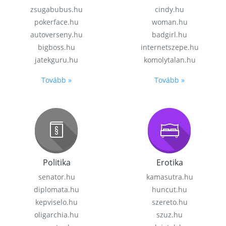
zsugabubus.hu
cindy.hu
pokerface.hu
woman.hu
autoverseny.hu
badgirl.hu
bigboss.hu
internetszepe.hu
jatekguru.hu
komolytalan.hu
Tovább »
Tovább »
Politika
Erotika
senator.hu
kamasutra.hu
diplomata.hu
huncut.hu
kepviselo.hu
szereto.hu
oligarchia.hu
szuz.hu