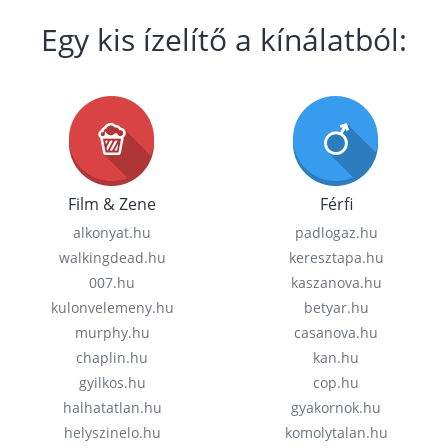
Egy kis ízelítő a kínálatból:
Film & Zene
Férfi
alkonyat.hu
padlogaz.hu
walkingdead.hu
keresztapa.hu
007.hu
kaszanova.hu
kulonvelemeny.hu
betyar.hu
murphy.hu
casanova.hu
chaplin.hu
kan.hu
gyilkos.hu
cop.hu
halhatatlan.hu
gyakornok.hu
helyszinelo.hu
komolytalan.hu