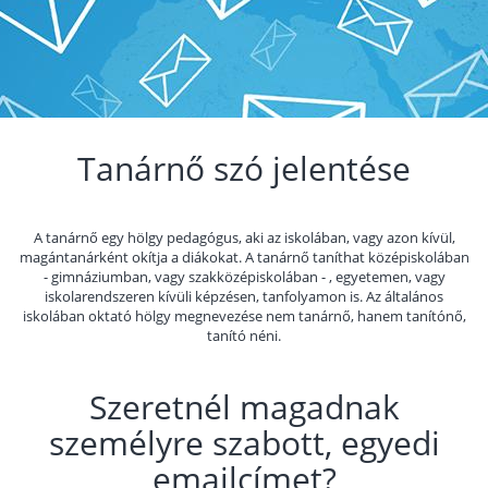
Tanárnő szó jelentése
A tanárnő egy hölgy pedagógus, aki az iskolában, vagy azon kívül,
magántanárként okítja a diákokat. A tanárnő taníthat középiskolában
- gimnáziumban, vagy szakközépiskolában - , egyetemen, vagy
iskolarendszeren kívüli képzésen, tanfolyamon is. Az általános
iskolában oktató hölgy megnevezése nem tanárnő, hanem tanítónő,
tanító néni.
Szeretnél magadnak
személyre szabott, egyedi
emailcímet?