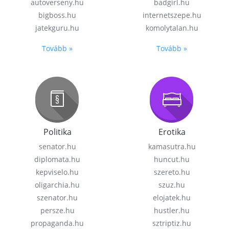
autoverseny.hu
badgirl.hu
bigboss.hu
internetszepe.hu
jatekguru.hu
komolytalan.hu
Tovább »
Tovább »
Politika
Erotika
senator.hu
kamasutra.hu
diplomata.hu
huncut.hu
kepviselo.hu
szereto.hu
oligarchia.hu
szuz.hu
szenator.hu
elojatek.hu
persze.hu
hustler.hu
propaganda.hu
sztriptiz.hu