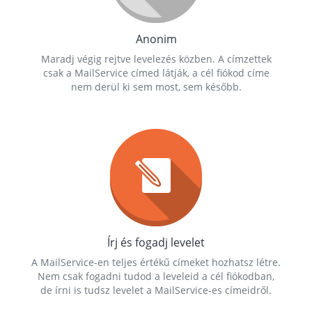
Anonim
Maradj végig rejtve levelezés közben. A címzettek
csak a MailService címed látják, a cél fiókod címe
nem derül ki sem most, sem később.
Írj és fogadj levelet
A MailService-en teljes értékű címeket hozhatsz létre.
Nem csak fogadni tudod a leveleid a cél fiókodban,
de írni is tudsz levelet a MailService-es címeidről.