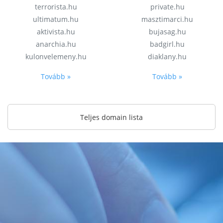
terrorista.hu
private.hu
ultimatum.hu
masztimarci.hu
aktivista.hu
bujasag.hu
anarchia.hu
badgirl.hu
kulonvelemeny.hu
diaklany.hu
Tovább »
Tovább »
Teljes domain lista