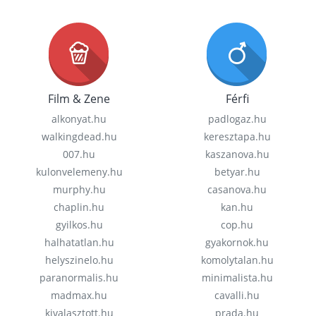
Film & Zene
Férfi
alkonyat.hu
padlogaz.hu
walkingdead.hu
keresztapa.hu
007.hu
kaszanova.hu
kulonvelemeny.hu
betyar.hu
murphy.hu
casanova.hu
chaplin.hu
kan.hu
gyilkos.hu
cop.hu
halhatatlan.hu
gyakornok.hu
helyszinelo.hu
komolytalan.hu
paranormalis.hu
minimalista.hu
madmax.hu
cavalli.hu
kivalasztott.hu
prada.hu