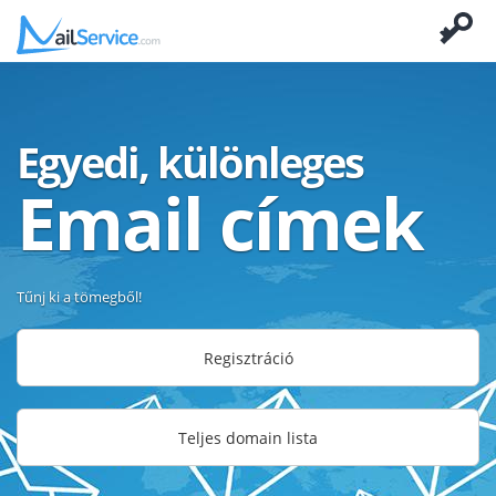
Egyedi, különleges
Email címek
Tűnj ki a tömegből!
Regisztráció
Teljes domain lista