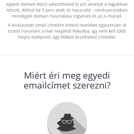
egyedi domain közül választhatod ki azt, amelyik a legjobban
tetszik. Állítsd be 3 perc alatt, és használd - rendszerünkben
mindegyik domain használata ingyenes és az is marad.
A kiválasztott email címedre érkező leveleket egyszerűen át
tudod irányítani a már meglévő fiókodba, így nem kell több
helyre belépned, egy fiókból kezelheted címeidet.
Miért éri meg egyedi
emailcímet szerezni?