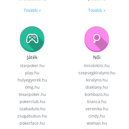
Tovább »
Tovább »
Játék
Női
starpoker.hu
missbikini.hu
play.hu
szepsegkiralyno.hu
hulyegyerek.hu
kiralyno.hu
omg.hu
diaklany.hu
texaspoker.hu
bombazo.hu
pokerclub.hu
bianca.hu
szabadulo.hu
veronika.hu
zsugabubus.hu
cindy.hu
pokerface.hu
woman.hu