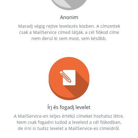
Anonim
Maradj végig rejtve levelezés közben. A címzettek
csak a MailService címed látják, a cél fiókod címe
nem derül ki sem most, sem később.
Írj és fogadj levelet
A MailService-en teljes értékű címeket hozhatsz létre.
Nem csak fogadni tudod a leveleid a cél fiókodban,
de írni is tudsz levelet a MailService-es címeidről.