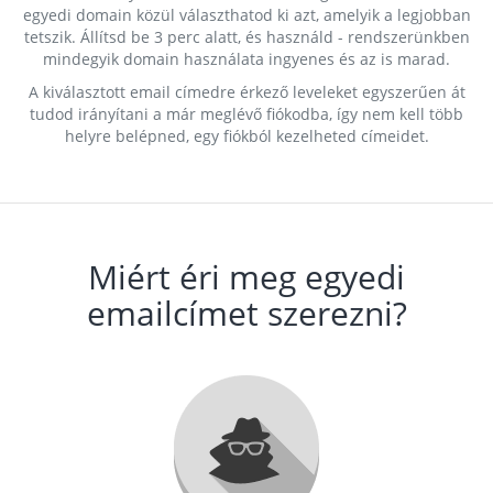
egyedi domain közül választhatod ki azt, amelyik a legjobban
tetszik. Állítsd be 3 perc alatt, és használd - rendszerünkben
mindegyik domain használata ingyenes és az is marad.
A kiválasztott email címedre érkező leveleket egyszerűen át
tudod irányítani a már meglévő fiókodba, így nem kell több
helyre belépned, egy fiókból kezelheted címeidet.
Miért éri meg egyedi
emailcímet szerezni?