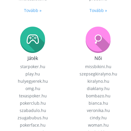
Tovább »
Tovább »
Játék
Női
starpoker.hu
missbikini.hu
play.hu
szepsegkiralyno.hu
hulyegyerek.hu
kiralyno.hu
omg.hu
diaklany.hu
texaspoker.hu
bombazo.hu
pokerclub.hu
bianca.hu
szabadulo.hu
veronika.hu
zsugabubus.hu
cindy.hu
pokerface.hu
woman.hu