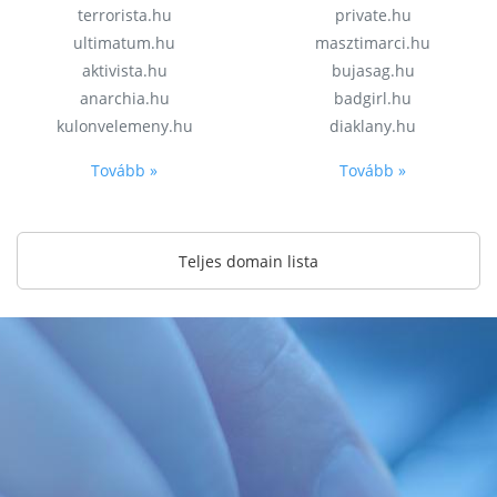
terrorista.hu
private.hu
ultimatum.hu
masztimarci.hu
aktivista.hu
bujasag.hu
anarchia.hu
badgirl.hu
kulonvelemeny.hu
diaklany.hu
Tovább »
Tovább »
Teljes domain lista