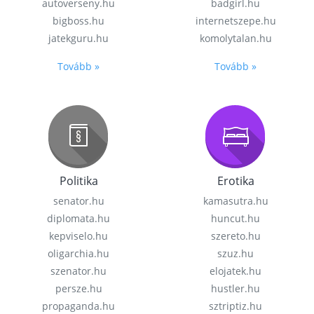
autoverseny.hu
badgirl.hu
bigboss.hu
internetszepe.hu
jatekguru.hu
komolytalan.hu
Tovább »
Tovább »
Politika
Erotika
senator.hu
kamasutra.hu
diplomata.hu
huncut.hu
kepviselo.hu
szereto.hu
oligarchia.hu
szuz.hu
szenator.hu
elojatek.hu
persze.hu
hustler.hu
propaganda.hu
sztriptiz.hu