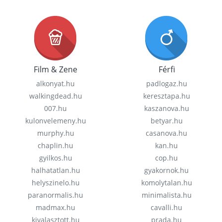
Film & Zene
Férfi
alkonyat.hu
padlogaz.hu
walkingdead.hu
keresztapa.hu
007.hu
kaszanova.hu
kulonvelemeny.hu
betyar.hu
murphy.hu
casanova.hu
chaplin.hu
kan.hu
gyilkos.hu
cop.hu
halhatatlan.hu
gyakornok.hu
helyszinelo.hu
komolytalan.hu
paranormalis.hu
minimalista.hu
madmax.hu
cavalli.hu
kivalasztott.hu
prada.hu