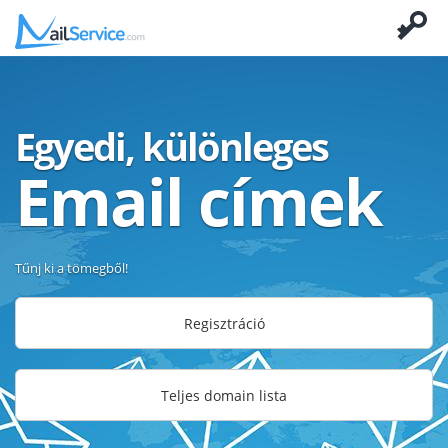
Egyedi, különleges
Email címek
Tűnj ki a tömegből!
Regisztráció
Teljes domain lista