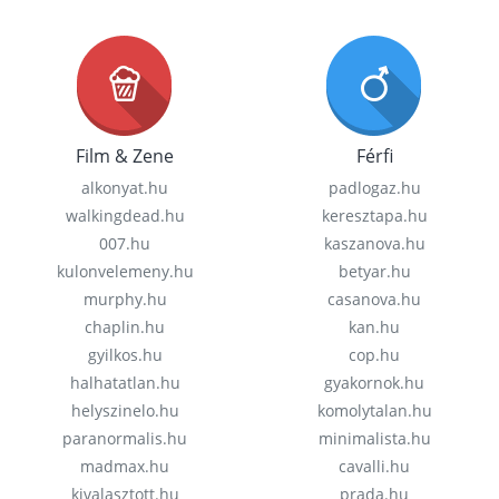
Film & Zene
Férfi
alkonyat.hu
padlogaz.hu
walkingdead.hu
keresztapa.hu
007.hu
kaszanova.hu
kulonvelemeny.hu
betyar.hu
murphy.hu
casanova.hu
chaplin.hu
kan.hu
gyilkos.hu
cop.hu
halhatatlan.hu
gyakornok.hu
helyszinelo.hu
komolytalan.hu
paranormalis.hu
minimalista.hu
madmax.hu
cavalli.hu
kivalasztott.hu
prada.hu