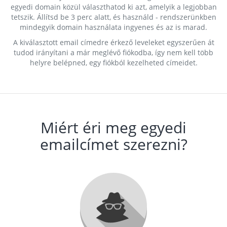
egyedi domain közül választhatod ki azt, amelyik a legjobban
tetszik. Állítsd be 3 perc alatt, és használd - rendszerünkben
mindegyik domain használata ingyenes és az is marad.
A kiválasztott email címedre érkező leveleket egyszerűen át
tudod irányítani a már meglévő fiókodba, így nem kell több
helyre belépned, egy fiókból kezelheted címeidet.
Miért éri meg egyedi
emailcímet szerezni?