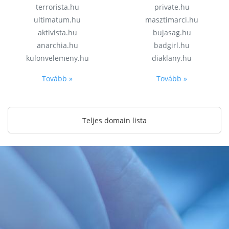
terrorista.hu
private.hu
ultimatum.hu
masztimarci.hu
aktivista.hu
bujasag.hu
anarchia.hu
badgirl.hu
kulonvelemeny.hu
diaklany.hu
Tovább »
Tovább »
Teljes domain lista