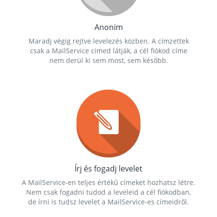
Anonim
Maradj végig rejtve levelezés közben. A címzettek
csak a MailService címed látják, a cél fiókod címe
nem derül ki sem most, sem később.
Írj és fogadj levelet
A MailService-en teljes értékű címeket hozhatsz létre.
Nem csak fogadni tudod a leveleid a cél fiókodban,
de írni is tudsz levelet a MailService-es címeidről.