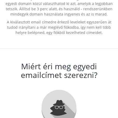
egyedi domain közül választhatod ki azt, amelyik a legjobban
tetszik. Állítsd be 3 perc alatt, és használd - rendszerünkben
mindegyik domain használata ingyenes és az is marad.
A kiválasztott email címedre érkező leveleket egyszerűen át
tudod irányítani a már meglévő fiókodba, így nem kell több
helyre belépned, egy fiókból kezelheted címeidet.
Miért éri meg egyedi
emailcímet szerezni?