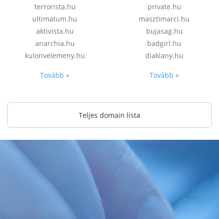
terrorista.hu
private.hu
ultimatum.hu
masztimarci.hu
aktivista.hu
bujasag.hu
anarchia.hu
badgirl.hu
kulonvelemeny.hu
diaklany.hu
Tovább »
Tovább »
Teljes domain lista