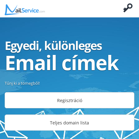
Egyedi, különleges
Email címek
Tűnj ki a tömegből!
Regisztráció
Teljes domain lista