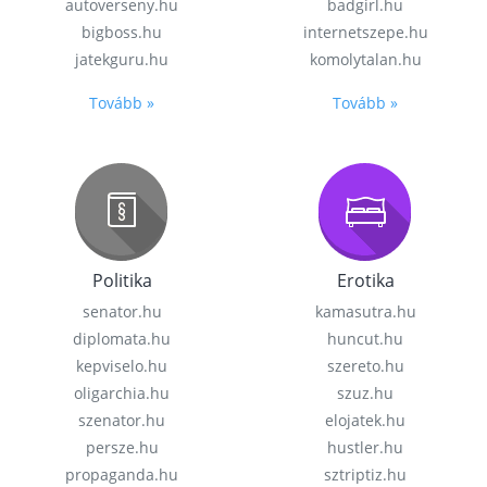
autoverseny.hu
badgirl.hu
bigboss.hu
internetszepe.hu
jatekguru.hu
komolytalan.hu
Tovább »
Tovább »
Politika
Erotika
senator.hu
kamasutra.hu
diplomata.hu
huncut.hu
kepviselo.hu
szereto.hu
oligarchia.hu
szuz.hu
szenator.hu
elojatek.hu
persze.hu
hustler.hu
propaganda.hu
sztriptiz.hu