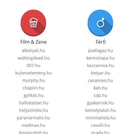
Film & Zene
Férfi
alkonyat.hu
padlogaz.hu
walkingdead.hu
keresztapa.hu
007.hu
kaszanova.hu
kulonvelemeny.hu
betyar.hu
murphy.hu
casanova.hu
chaplin.hu
kan.hu
gyilkos.hu
cop.hu
halhatatlan.hu
gyakornok.hu
helyszinelo.hu
komolytalan.hu
paranormalis.hu
minimalista.hu
madmax.hu
cavalli.hu
kivalasztott.hu
prada.hu