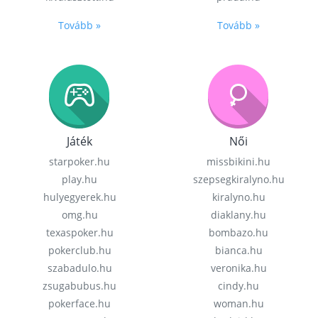
Tovább »
Tovább »
Játék
Női
starpoker.hu
missbikini.hu
play.hu
szepsegkiralyno.hu
hulyegyerek.hu
kiralyno.hu
omg.hu
diaklany.hu
texaspoker.hu
bombazo.hu
pokerclub.hu
bianca.hu
szabadulo.hu
veronika.hu
zsugabubus.hu
cindy.hu
pokerface.hu
woman.hu