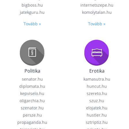
bigboss.hu
internetszepe.hu
jatekguru.hu
komolytalan.hu
Tovább »
Tovább »
Politika
Erotika
senator.hu
kamasutra.hu
diplomata.hu
huncut.hu
kepviselo.hu
szereto.hu
oligarchia.hu
szuz.hu
szenator.hu
elojatek.hu
persze.hu
hustler.hu
propaganda.hu
sztriptiz.hu