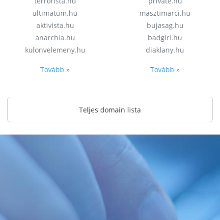
terrorista.hu
private.hu
ultimatum.hu
masztimarci.hu
aktivista.hu
bujasag.hu
anarchia.hu
badgirl.hu
kulonvelemeny.hu
diaklany.hu
Tovább »
Tovább »
Teljes domain lista