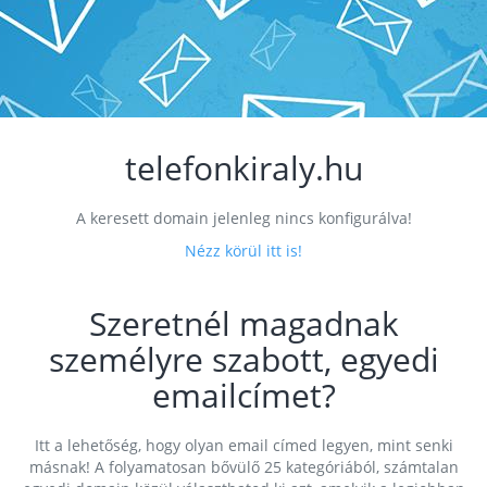
telefonkiraly.hu
A keresett domain jelenleg nincs konfigurálva!
Nézz körül itt is!
Szeretnél magadnak
személyre szabott, egyedi
emailcímet?
Itt a lehetőség, hogy olyan email címed legyen, mint senki
másnak! A folyamatosan bővülő 25 kategóriából, számtalan