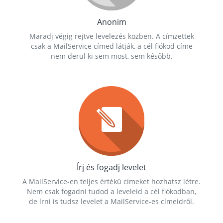
Anonim
Maradj végig rejtve levelezés közben. A címzettek
csak a MailService címed látják, a cél fiókod címe
nem derül ki sem most, sem később.
Írj és fogadj levelet
A MailService-en teljes értékű címeket hozhatsz létre.
Nem csak fogadni tudod a leveleid a cél fiókodban,
de írni is tudsz levelet a MailService-es címeidről.