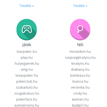
Tovább »
Tovább »
Játék
Női
starpoker.hu
missbikini.hu
play.hu
szepsegkiralyno.hu
hulyegyerek.hu
kiralyno.hu
omg.hu
diaklany.hu
texaspoker.hu
bombazo.hu
pokerclub.hu
bianca.hu
szabadulo.hu
veronika.hu
zsugabubus.hu
cindy.hu
pokerface.hu
woman.hu
autoverseny.hu
badgirl.hu