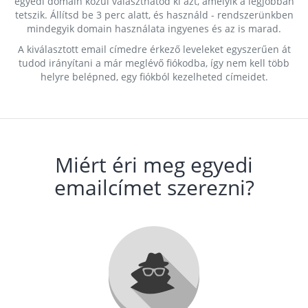
egyedi domain közül választhatod ki azt, amelyik a legjobban
tetszik. Állítsd be 3 perc alatt, és használd - rendszerünkben
mindegyik domain használata ingyenes és az is marad.
A kiválasztott email címedre érkező leveleket egyszerűen át
tudod irányítani a már meglévő fiókodba, így nem kell több
helyre belépned, egy fiókból kezelheted címeidet.
Miért éri meg egyedi
emailcímet szerezni?