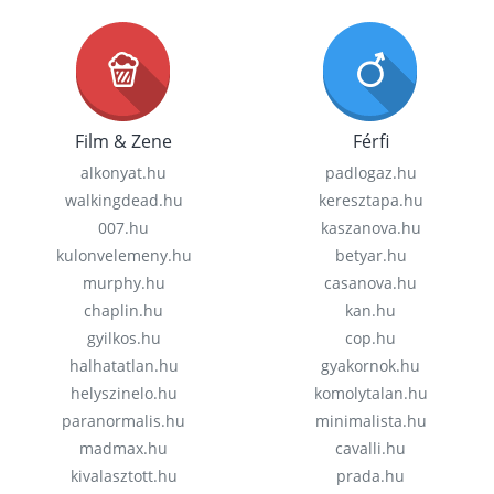
Film & Zene
Férfi
alkonyat.hu
padlogaz.hu
walkingdead.hu
keresztapa.hu
007.hu
kaszanova.hu
kulonvelemeny.hu
betyar.hu
murphy.hu
casanova.hu
chaplin.hu
kan.hu
gyilkos.hu
cop.hu
halhatatlan.hu
gyakornok.hu
helyszinelo.hu
komolytalan.hu
paranormalis.hu
minimalista.hu
madmax.hu
cavalli.hu
kivalasztott.hu
prada.hu