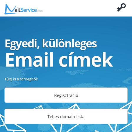
Egyedi, különleges
Email címek
Tűnj ki a tömegből!
Regisztráció
Teljes domain lista