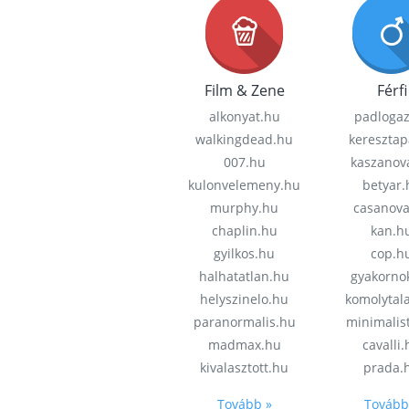
Film & Zene
Férfi
alkonyat.hu
padloga
walkingdead.hu
keresztap
007.hu
kaszanov
kulonvelemeny.hu
betyar.
murphy.hu
casanov
chaplin.hu
kan.h
gyilkos.hu
cop.h
halhatatlan.hu
gyakorno
helyszinelo.hu
komolytal
paranormalis.hu
minimalis
madmax.hu
cavalli
kivalasztott.hu
prada.
Tovább »
Tovább