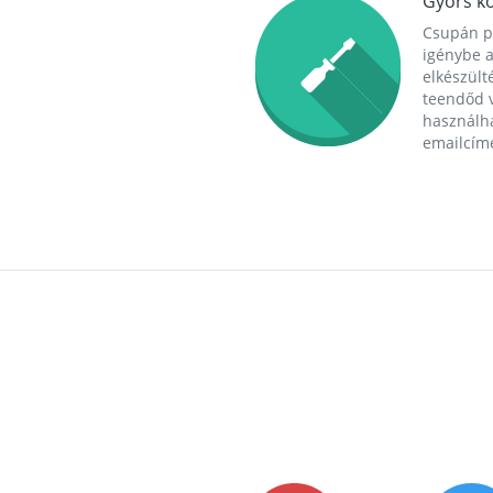
Gyors ko
Csupán p
igénybe a
elkészülté
teendőd v
használha
emailcím