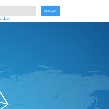
Belépés
t jelszó