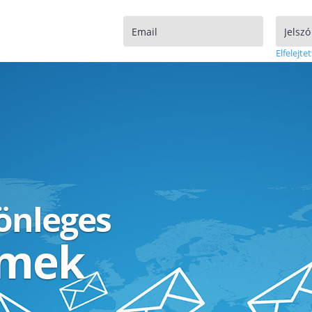
Elfelejtet
lönleges
ímek