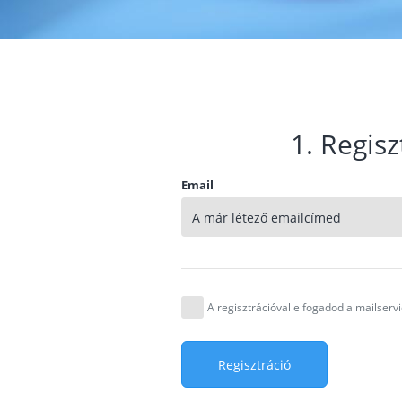
1. Regisz
Email
A regisztrációval elfogadod a mailser
Regisztráció