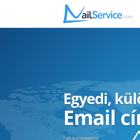
Egyedi, kü
Email c
Tűnj ki a tömegből!