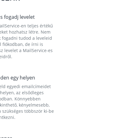
és fogadj levelet
ilService-en teljes értékű
eket hozhatsz létre. Nem
 fogadni tudod a leveleid
l fiókodban, de írni is
z levelet a MailService-es
idről.
den egy helyen
eld egyedi emailcímeidet
helyen, az elsődleges
kodban. Könnyebben
ekinthető, kényelmesebb,
 szükséges többször ki-be
ntkezni.