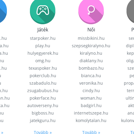
Játék
Női
P
z.hu
starpoker.hu
missbikini.hu
se
a.hu
play.hu
szepsegkiralyno.hu
dip
a.hu
hulyegyerek.hu
kiralyno.hu
kep
hu
omg.hu
diaklany.hu
oli
a.hu
texaspoker.hu
bombazo.hu
sz
u
pokerclub.hu
bianca.hu
pe
u
szabadulo.hu
veronika.hu
prop
k.hu
zsugabubus.hu
cindy.hu
ter
an.hu
pokerface.hu
woman.hu
ult
ta.hu
autoverseny.hu
badgirl.hu
akt
.hu
bigboss.hu
internetszepe.hu
an
hu
jatekguru.hu
komolytalan.hu
kulon
 »
Tovább »
Tovább »
T