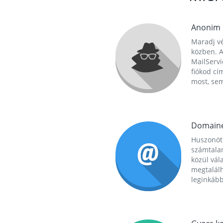
Anonim
Maradj vé
közben. A
MailServi
fiókod cí
most, se
Domain
Huszonöt
számtala
közül vál
megtalál
leginkább