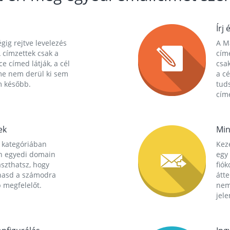
Írj 
gig rejtve levelezés
A Ma
 címzettek csak a
cím
ce címed látják, a cél
csak
me nem derül ki sem
a cé
m később.
tuds
címe
ek
Min
 kategóriában
Kez
n egyedi domain
egy 
aszthatsz, hogy
fió
hasd a számodra
átt
 megfelelőt.
nem
jele