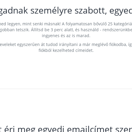
gadnak személyre szabott, egyed
címed legyen, mint senki másnak! A folyamatosan bővülő 25 kategóri
egjobban tetszik. Állítsd be 3 perc alatt, és használd - rendszerü
ingyenes és az is marad.
leveleket egyszerűen át tudod irányítani a már meglévő fiókodba, í
fiókból kezelheted címeidet.
t éri meg egyedi emailcímet szer