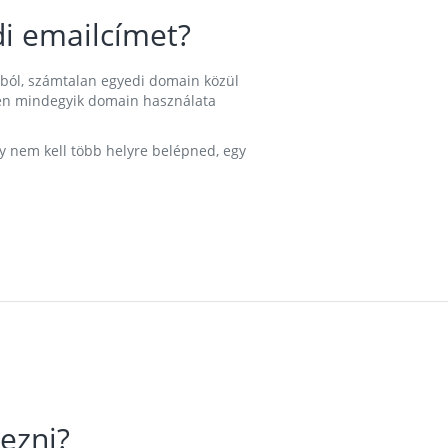
i emailcímet?
ából, számtalan egyedi domain közül
nkben mindegyik domain használata
gy nem kell több helyre belépned, egy
ezni?