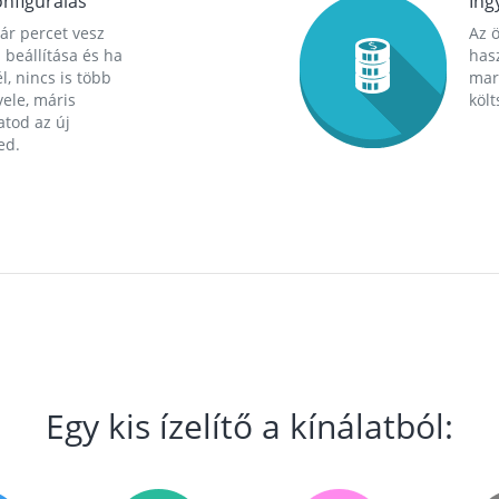
nfigurálás
Ing
ár percet vesz
Az 
 beállítása és ha
hasz
l, nincs is több
mara
ele, máris
költ
tod az új
ed.
Egy kis ízelítő a kínálatból: