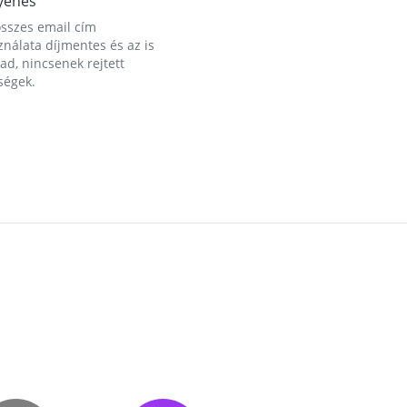
yenes
összes email cím
nálata díjmentes és az is
d, nincsenek rejtett
ségek.