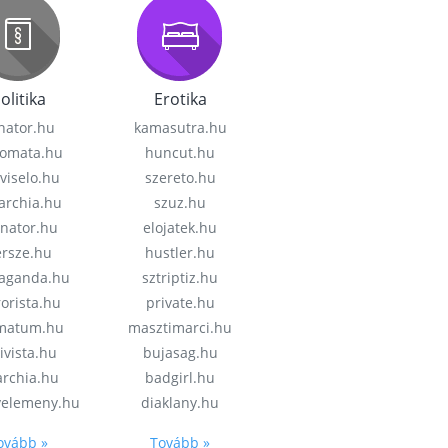
olitika
Erotika
nator.hu
kamasutra.hu
lomata.hu
huncut.hu
viselo.hu
szereto.hu
garchia.hu
szuz.hu
enator.hu
elojatek.hu
rsze.hu
hustler.hu
aganda.hu
sztriptiz.hu
rorista.hu
private.hu
imatum.hu
masztimarci.hu
ivista.hu
bujasag.hu
archia.hu
badgirl.hu
velemeny.hu
diaklany.hu
ovább »
Tovább »