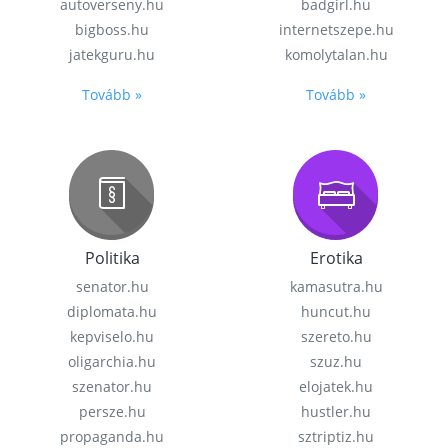
autoverseny.hu
badgirl.hu
bigboss.hu
internetszepe.hu
jatekguru.hu
komolytalan.hu
Tovább »
Tovább »
Politika
Erotika
senator.hu
kamasutra.hu
diplomata.hu
huncut.hu
kepviselo.hu
szereto.hu
oligarchia.hu
szuz.hu
szenator.hu
elojatek.hu
persze.hu
hustler.hu
propaganda.hu
sztriptiz.hu