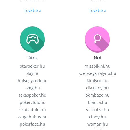
Tovább »
Tovább »
Játék
Női
starpoker.hu
missbikini.hu
play.hu
szepsegkiralyno.hu
hulyegyerek.hu
kiralyno.hu
omg.hu
diaklany.hu
texaspoker.hu
bombazo.hu
pokerclub.hu
bianca.hu
szabadulo.hu
veronika.hu
zsugabubus.hu
cindy.hu
pokerface.hu
woman.hu