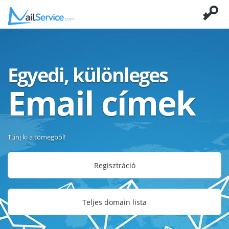
Egyedi, különleges
Email címek
Tűnj ki a tömegből!
Regisztráció
Teljes domain lista