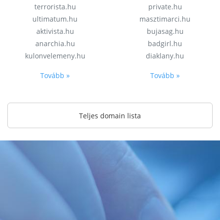
terrorista.hu
private.hu
ultimatum.hu
masztimarci.hu
aktivista.hu
bujasag.hu
anarchia.hu
badgirl.hu
kulonvelemeny.hu
diaklany.hu
Tovább »
Tovább »
Teljes domain lista