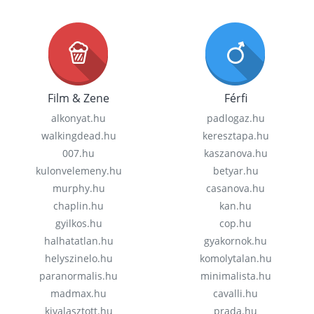
Film & Zene
Férfi
alkonyat.hu
padlogaz.hu
walkingdead.hu
keresztapa.hu
007.hu
kaszanova.hu
kulonvelemeny.hu
betyar.hu
murphy.hu
casanova.hu
chaplin.hu
kan.hu
gyilkos.hu
cop.hu
halhatatlan.hu
gyakornok.hu
helyszinelo.hu
komolytalan.hu
paranormalis.hu
minimalista.hu
madmax.hu
cavalli.hu
kivalasztott.hu
prada.hu