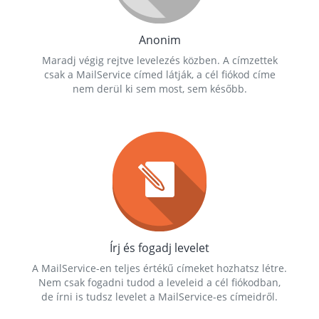
Anonim
Maradj végig rejtve levelezés közben. A címzettek
csak a MailService címed látják, a cél fiókod címe
nem derül ki sem most, sem később.
Írj és fogadj levelet
A MailService-en teljes értékű címeket hozhatsz létre.
Nem csak fogadni tudod a leveleid a cél fiókodban,
de írni is tudsz levelet a MailService-es címeidről.