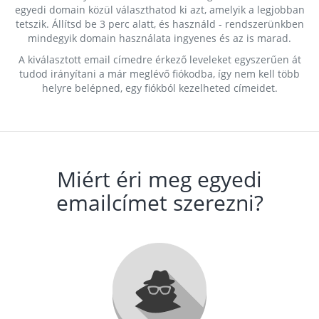
egyedi domain közül választhatod ki azt, amelyik a legjobban
tetszik. Állítsd be 3 perc alatt, és használd - rendszerünkben
mindegyik domain használata ingyenes és az is marad.
A kiválasztott email címedre érkező leveleket egyszerűen át
tudod irányítani a már meglévő fiókodba, így nem kell több
helyre belépned, egy fiókból kezelheted címeidet.
Miért éri meg egyedi
emailcímet szerezni?