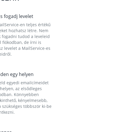
és fogadj levelet
ilService-en teljes értékű
eket hozhatsz létre. Nem
 fogadni tudod a leveleid
l fiókodban, de írni is
z levelet a MailService-es
idről.
den egy helyen
eld egyedi emailcímeidet
helyen, az elsődleges
kodban. Könnyebben
ekinthető, kényelmesebb,
 szükséges többször ki-be
ntkezni.