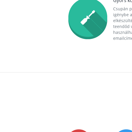
Gyors ko
Csupán p
igénybe a
elkészülté
teendőd v
használha
emailcím