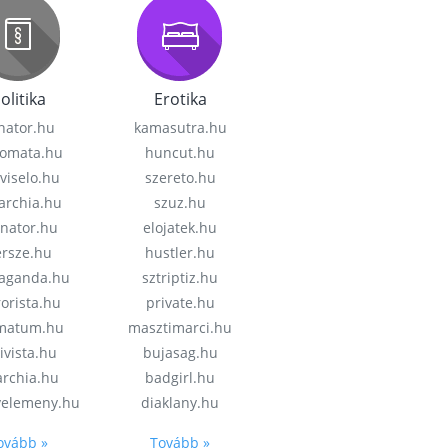
olitika
Erotika
nator.hu
kamasutra.hu
lomata.hu
huncut.hu
viselo.hu
szereto.hu
garchia.hu
szuz.hu
enator.hu
elojatek.hu
rsze.hu
hustler.hu
aganda.hu
sztriptiz.hu
rorista.hu
private.hu
imatum.hu
masztimarci.hu
ivista.hu
bujasag.hu
archia.hu
badgirl.hu
velemeny.hu
diaklany.hu
ovább »
Tovább »