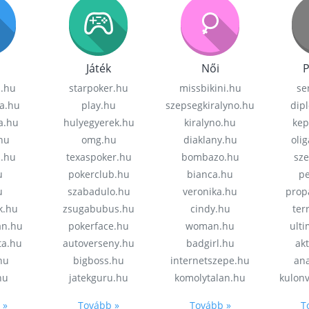
Játék
Női
P
z.hu
starpoker.hu
missbikini.hu
se
a.hu
play.hu
szepsegkiralyno.hu
dip
a.hu
hulyegyerek.hu
kiralyno.hu
kep
hu
omg.hu
diaklany.hu
oli
a.hu
texaspoker.hu
bombazo.hu
sz
u
pokerclub.hu
bianca.hu
pe
u
szabadulo.hu
veronika.hu
prop
k.hu
zsugabubus.hu
cindy.hu
ter
an.hu
pokerface.hu
woman.hu
ult
ta.hu
autoverseny.hu
badgirl.hu
akt
.hu
bigboss.hu
internetszepe.hu
an
hu
jatekguru.hu
komolytalan.hu
kulon
 »
Tovább »
Tovább »
T