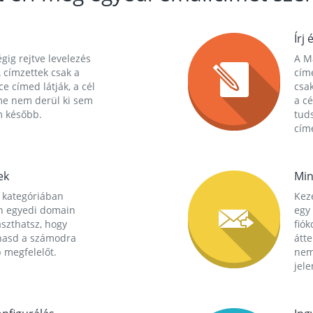
Írj 
gig rejtve levelezés
A Ma
 címzettek csak a
cím
ce címed látják, a cél
csak
me nem derül ki sem
a cé
m később.
tuds
címe
ek
Min
 kategóriában
Kez
n egyedi domain
egy 
aszthatsz, hogy
fió
hasd a számodra
átt
 megfelelőt.
nem
jele