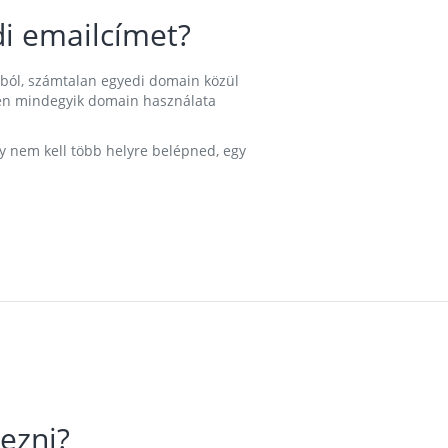
i emailcímet?
ából, számtalan egyedi domain közül
nkben mindegyik domain használata
gy nem kell több helyre belépned, egy
ezni?