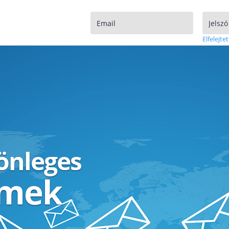
Elfelejtet
lönleges
ímek