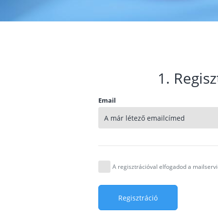
1. Regisz
Email
A regisztrációval elfogadod a mailser
Regisztráció