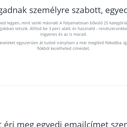
gadnak személyre szabott, egyed
címed legyen, mint senki másnak! A folyamatosan bővülő 25 kategóri
egjobban tetszik. Állítsd be 3 perc alatt, és használd - rendszerü
ingyenes és az is marad.
leveleket egyszerűen át tudod irányítani a már meglévő fiókodba, í
fiókból kezelheted címeidet.
t éri meg egyedi emailcímet szer