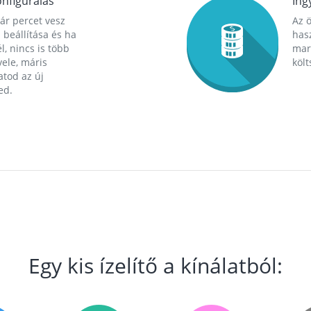
nfigurálás
Ing
ár percet vesz
Az 
 beállítása és ha
hasz
l, nincs is több
mara
ele, máris
költ
tod az új
ed.
Egy kis ízelítő a kínálatból: