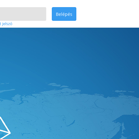
Belépés
t jelszó