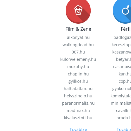
Film & Zene
Férfi
alkonyat.hu
padloga
walkingdead.hu
keresztap
007.hu
kaszanov
kulonvelemeny.hu
betyar.
murphy.hu
casanov
chaplin.hu
kan.h
gyilkos.hu
cop.h
halhatatlan.hu
gyakorno
helyszinelo.hu
komolytal
paranormalis.hu
minimalis
madmax.hu
cavalli
kivalasztott.hu
prada.
Tovább »
Tovább