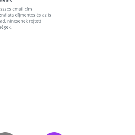
yenes
összes email cím
nálata díjmentes és az is
d, nincsenek rejtett
ségek.