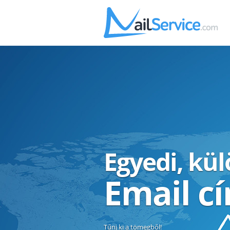
Egyedi, kü
Email c
Tűnj ki a tömegből!