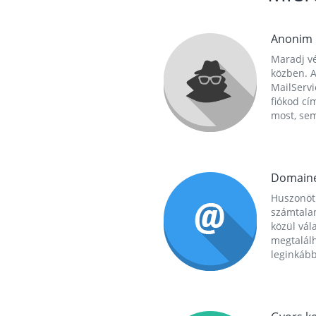
Anonim
Maradj vé
közben. A
MailServi
fiókod cí
most, se
Domain
Huszonöt
számtala
közül vál
megtalál
leginkább