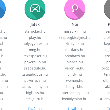
Játék
Női
P
z.hu
starpoker.hu
missbikini.hu
se
a.hu
play.hu
szepsegkiralyno.hu
dip
a.hu
hulyegyerek.hu
kiralyno.hu
kep
hu
omg.hu
diaklany.hu
oli
a.hu
texaspoker.hu
bombazo.hu
sz
u
pokerclub.hu
bianca.hu
pe
u
szabadulo.hu
veronika.hu
prop
k.hu
zsugabubus.hu
cindy.hu
ter
an.hu
pokerface.hu
woman.hu
ult
ta.hu
autoverseny.hu
badgirl.hu
akt
.hu
bigboss.hu
internetszepe.hu
an
hu
jatekguru.hu
komolytalan.hu
kulon
 »
Tovább »
Tovább »
T