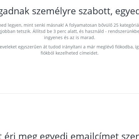
gadnak személyre szabott, egyed
címed legyen, mint senki másnak! A folyamatosan bővülő 25 kategóri
egjobban tetszik. Állítsd be 3 perc alatt, és használd - rendszerü
ingyenes és az is marad.
leveleket egyszerűen át tudod irányítani a már meglévő fiókodba, í
fiókból kezelheted címeidet.
t éri meg egyedi emailcímet szer