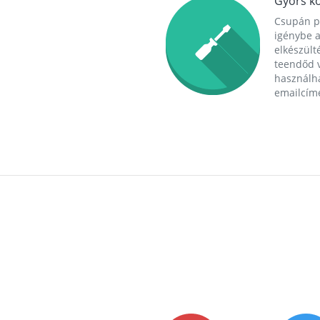
Gyors ko
Csupán p
igénybe a
elkészülté
teendőd v
használha
emailcím