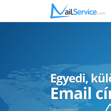
Egyedi, kü
Email c
Tűnj ki a tömegből!