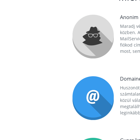
Anonim
Maradj vé
közben. A
MailServi
fiókod cí
most, se
Domain
Huszonöt
számtala
közül vál
megtalál
leginkább