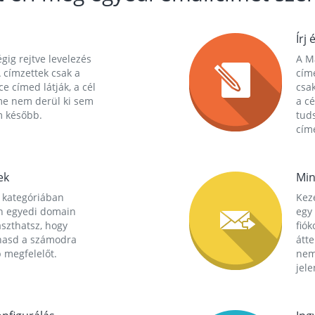
Írj 
gig rejtve levelezés
A Ma
 címzettek csak a
cím
ce címed látják, a cél
csak
me nem derül ki sem
a cé
m később.
tuds
címe
ek
Min
 kategóriában
Kez
n egyedi domain
egy 
aszthatsz, hogy
fió
hasd a számodra
átt
 megfelelőt.
nem
jele