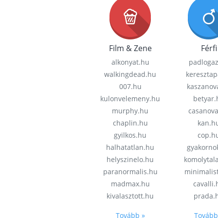
Film & Zene
Férfi
alkonyat.hu
padloga
walkingdead.hu
keresztap
007.hu
kaszanov
kulonvelemeny.hu
betyar.
murphy.hu
casanov
chaplin.hu
kan.h
gyilkos.hu
cop.h
halhatatlan.hu
gyakorno
helyszinelo.hu
komolytal
paranormalis.hu
minimalis
madmax.hu
cavalli
kivalasztott.hu
prada.
Tovább »
Tovább