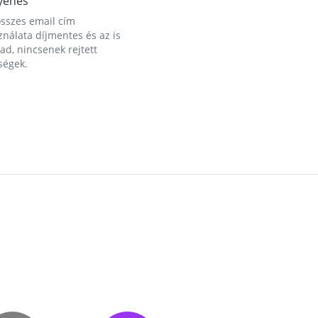
yenes
összes email cím
nálata díjmentes és az is
d, nincsenek rejtett
ségek.