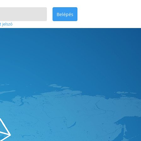
Belépés
t jelszó