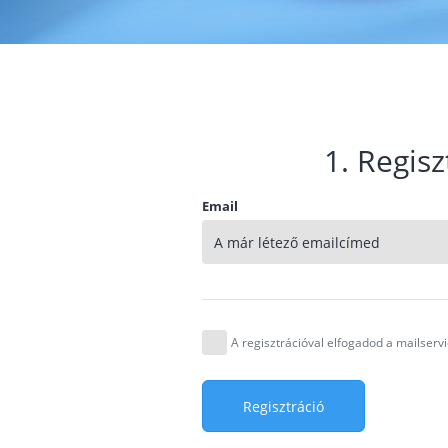
1. Regisz
Email
A regisztrációval elfogadod a mailser
Regisztráció