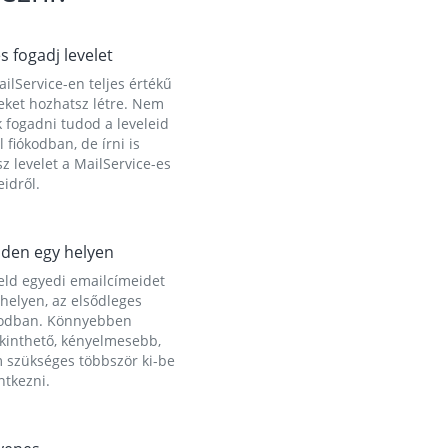
és fogadj levelet
ilService-en teljes értékű
eket hozhatsz létre. Nem
 fogadni tudod a leveleid
l fiókodban, de írni is
z levelet a MailService-es
idről.
den egy helyen
eld egyedi emailcímeidet
helyen, az elsődleges
kodban. Könnyebben
ekinthető, kényelmesebb,
 szükséges többször ki-be
ntkezni.