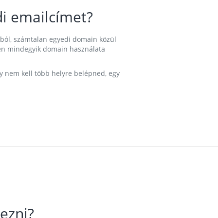
i emailcímet?
ából, számtalan egyedi domain közül
nkben mindegyik domain használata
gy nem kell több helyre belépned, egy
ezni?