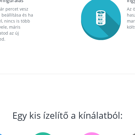
nfigurálás
Ing
ár percet vesz
Az 
 beállítása és ha
hasz
l, nincs is több
mara
ele, máris
költ
tod az új
ed.
Egy kis ízelítő a kínálatból: