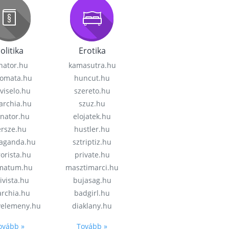
olitika
Erotika
nator.hu
kamasutra.hu
lomata.hu
huncut.hu
viselo.hu
szereto.hu
garchia.hu
szuz.hu
enator.hu
elojatek.hu
rsze.hu
hustler.hu
aganda.hu
sztriptiz.hu
rorista.hu
private.hu
imatum.hu
masztimarci.hu
ivista.hu
bujasag.hu
archia.hu
badgirl.hu
velemeny.hu
diaklany.hu
ovább »
Tovább »