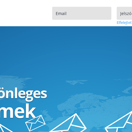
Elfelejtet
lönleges
ímek