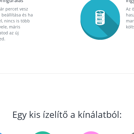
nfigurálás
Ing
ár percet vesz
Az 
 beállítása és ha
hasz
l, nincs is több
mara
ele, máris
költ
tod az új
ed.
Egy kis ízelítő a kínálatból: