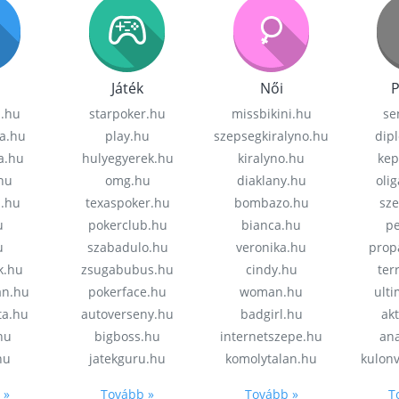
Játék
Női
P
z.hu
starpoker.hu
missbikini.hu
se
a.hu
play.hu
szepsegkiralyno.hu
dip
a.hu
hulyegyerek.hu
kiralyno.hu
kep
hu
omg.hu
diaklany.hu
oli
a.hu
texaspoker.hu
bombazo.hu
sz
u
pokerclub.hu
bianca.hu
pe
u
szabadulo.hu
veronika.hu
prop
k.hu
zsugabubus.hu
cindy.hu
ter
an.hu
pokerface.hu
woman.hu
ult
ta.hu
autoverseny.hu
badgirl.hu
akt
.hu
bigboss.hu
internetszepe.hu
an
hu
jatekguru.hu
komolytalan.hu
kulon
 »
Tovább »
Tovább »
T