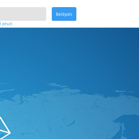
Belépés
t jelszó