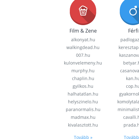
Film & Zene
Férfi
alkonyat.hu
padloga
walkingdead.hu
keresztap
007.hu
kaszanov
kulonvelemeny.hu
betyar.
murphy.hu
casanov
chaplin.hu
kan.h
gyilkos.hu
cop.h
halhatatlan.hu
gyakorno
helyszinelo.hu
komolytal
paranormalis.hu
minimalis
madmax.hu
cavalli
kivalasztott.hu
prada.
Tovább »
Tovább