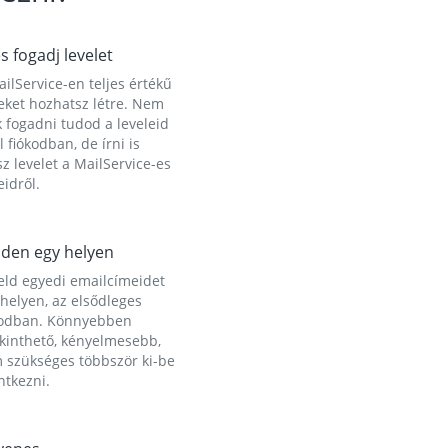
és fogadj levelet
ilService-en teljes értékű
eket hozhatsz létre. Nem
 fogadni tudod a leveleid
l fiókodban, de írni is
z levelet a MailService-es
idről.
den egy helyen
eld egyedi emailcímeidet
helyen, az elsődleges
kodban. Könnyebben
ekinthető, kényelmesebb,
 szükséges többször ki-be
ntkezni.