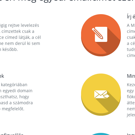
Írj 
gig rejtve levelezés
A Ma
 címzettek csak a
cím
ce címed látják, a cél
csak
me nem derül ki sem
a cé
m később.
tuds
címe
ek
Min
 kategóriában
Kez
n egyedi domain
egy 
aszthatsz, hogy
fió
hasd a számodra
átt
 megfelelőt.
nem
jele