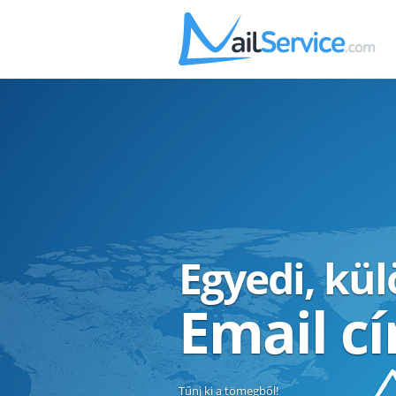
Egyedi, kü
Email c
Tűnj ki a tömegből!