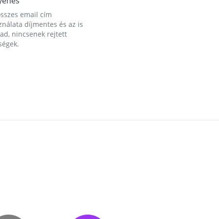
yenes
összes email cím
nálata díjmentes és az is
d, nincsenek rejtett
ségek.