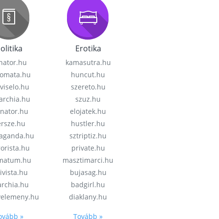
olitika
Erotika
nator.hu
kamasutra.hu
lomata.hu
huncut.hu
viselo.hu
szereto.hu
garchia.hu
szuz.hu
enator.hu
elojatek.hu
rsze.hu
hustler.hu
aganda.hu
sztriptiz.hu
rorista.hu
private.hu
imatum.hu
masztimarci.hu
ivista.hu
bujasag.hu
archia.hu
badgirl.hu
velemeny.hu
diaklany.hu
ovább »
Tovább »