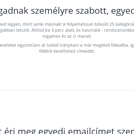
gadnak személyre szabott, egyed
címed legyen, mint senki másnak! A folyamatosan bővülő 25 kategóri
egjobban tetszik. Állítsd be 3 perc alatt, és használd - rendszerü
ingyenes és az is marad.
leveleket egyszerűen át tudod irányítani a már meglévő fiókodba, í
fiókból kezelheted címeidet.
t éri meg egyedi emailcímet szer