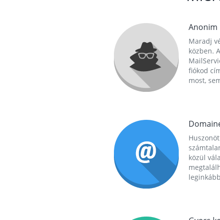
Anonim
Maradj vé
közben. A
MailServi
fiókod cí
most, se
Domain
Huszonöt
számtala
közül vál
megtalál
leginkább