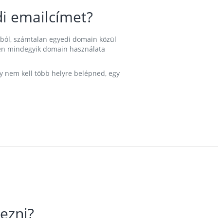
i emailcímet?
ából, számtalan egyedi domain közül
nkben mindegyik domain használata
gy nem kell több helyre belépned, egy
ezni?