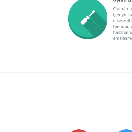
Gyors ko
Csupán p
igénybe a
elkészülté
teendőd v
használha
emailcím