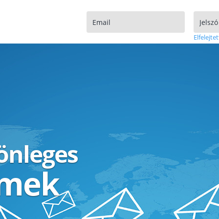
Elfelejtet
lönleges
ímek