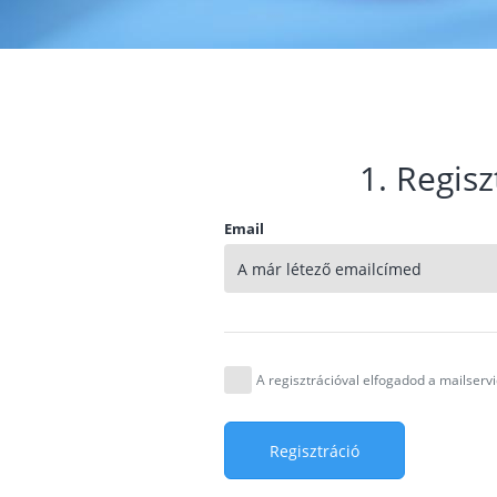
1. Regisz
Email
A regisztrációval elfogadod a mailser
Regisztráció