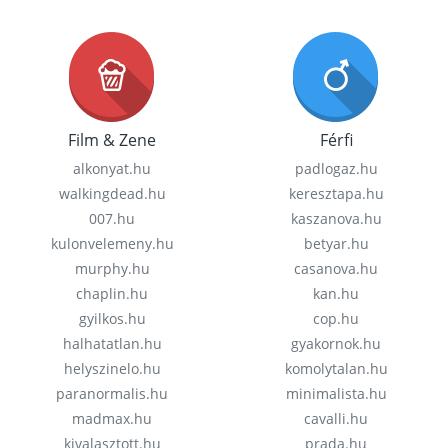
Film & Zene
Férfi
alkonyat.hu
padlogaz.hu
walkingdead.hu
keresztapa.hu
007.hu
kaszanova.hu
kulonvelemeny.hu
betyar.hu
murphy.hu
casanova.hu
chaplin.hu
kan.hu
gyilkos.hu
cop.hu
halhatatlan.hu
gyakornok.hu
helyszinelo.hu
komolytalan.hu
paranormalis.hu
minimalista.hu
madmax.hu
cavalli.hu
kivalasztott.hu
prada.hu