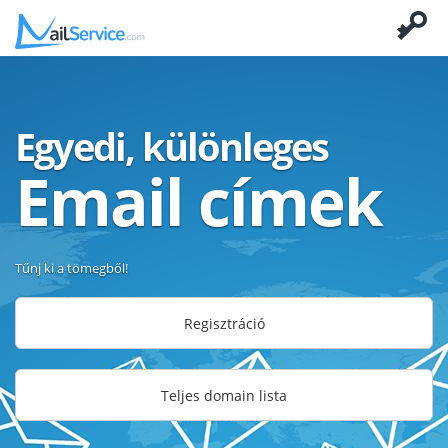
Egyedi, különleges
Email címek
Tűnj ki a tömegből!
Regisztráció
Teljes domain lista