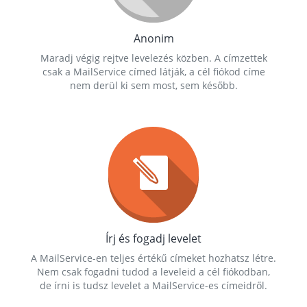
Anonim
Maradj végig rejtve levelezés közben. A címzettek
csak a MailService címed látják, a cél fiókod címe
nem derül ki sem most, sem később.
Írj és fogadj levelet
A MailService-en teljes értékű címeket hozhatsz létre.
Nem csak fogadni tudod a leveleid a cél fiókodban,
de írni is tudsz levelet a MailService-es címeidről.