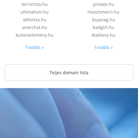
terrorista.hu
private.hu
ultimatum.hu
masztimarci.hu
aktivista.hu
bujasag.hu
anarchia.hu
badgirl.hu
kulonvelemeny.hu
diaklany.hu
Tovább »
Tovább »
Teljes domain lista