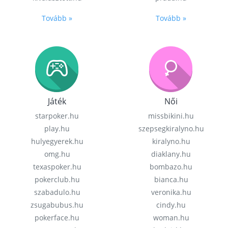
Tovább »
Tovább »
Játék
Női
starpoker.hu
missbikini.hu
play.hu
szepsegkiralyno.hu
hulyegyerek.hu
kiralyno.hu
omg.hu
diaklany.hu
texaspoker.hu
bombazo.hu
pokerclub.hu
bianca.hu
szabadulo.hu
veronika.hu
zsugabubus.hu
cindy.hu
pokerface.hu
woman.hu