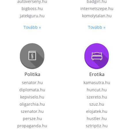
autoverseny.hu
badgirl.hu
bigboss.hu
internetszepe.hu
jatekguru.hu
komolytalan.hu
Tovább »
Tovább »
Politika
Erotika
senator.hu
kamasutra.hu
diplomata.hu
huncut.hu
kepviselo.hu
szereto.hu
oligarchia.hu
szuz.hu
szenator.hu
elojatek.hu
persze.hu
hustler.hu
propaganda.hu
sztriptiz.hu