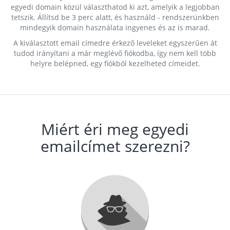
egyedi domain közül választhatod ki azt, amelyik a legjobban
tetszik. Állítsd be 3 perc alatt, és használd - rendszerünkben
mindegyik domain használata ingyenes és az is marad.
A kiválasztott email címedre érkező leveleket egyszerűen át
tudod irányítani a már meglévő fiókodba, így nem kell több
helyre belépned, egy fiókból kezelheted címeidet.
Miért éri meg egyedi
emailcímet szerezni?