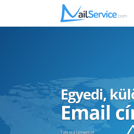
Egyedi, kü
Email c
Tűnj ki a tömegből!