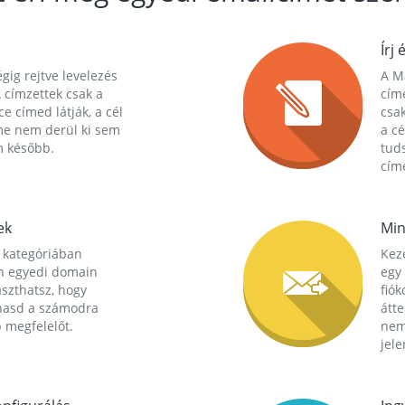
Írj 
gig rejtve levelezés
A Ma
 címzettek csak a
cím
ce címed látják, a cél
csak
me nem derül ki sem
a cé
m később.
tuds
címe
ek
Min
 kategóriában
Kez
n egyedi domain
egy 
aszthatsz, hogy
fió
hasd a számodra
átt
 megfelelőt.
nem
jele