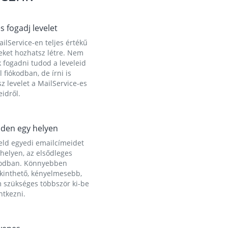
és fogadj levelet
ilService-en teljes értékű
eket hozhatsz létre. Nem
 fogadni tudod a leveleid
l fiókodban, de írni is
z levelet a MailService-es
idről.
den egy helyen
eld egyedi emailcímeidet
helyen, az elsődleges
kodban. Könnyebben
ekinthető, kényelmesebb,
 szükséges többször ki-be
ntkezni.