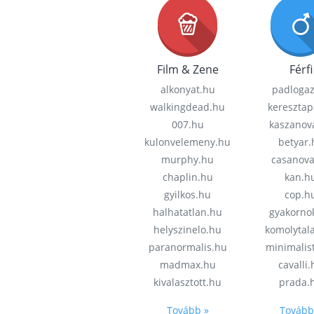
Film & Zene
Férfi
alkonyat.hu
padloga
walkingdead.hu
keresztap
007.hu
kaszanov
kulonvelemeny.hu
betyar.
murphy.hu
casanov
chaplin.hu
kan.h
gyilkos.hu
cop.h
halhatatlan.hu
gyakorno
helyszinelo.hu
komolytal
paranormalis.hu
minimalis
madmax.hu
cavalli
kivalasztott.hu
prada.
Tovább »
Tovább