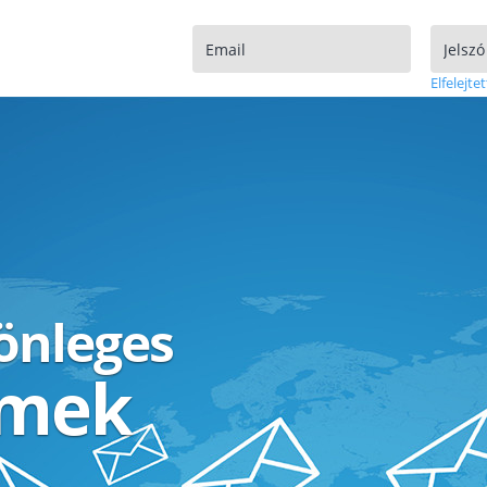
Elfelejtet
lönleges
ímek