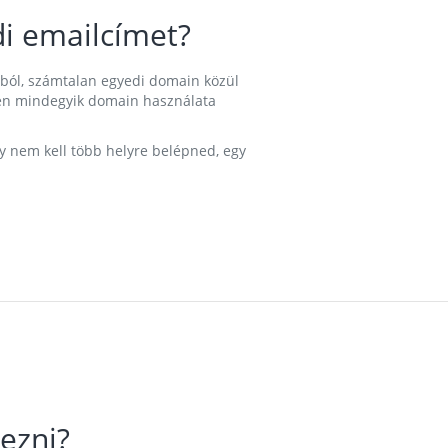
i emailcímet?
ából, számtalan egyedi domain közül
nkben mindegyik domain használata
gy nem kell több helyre belépned, egy
ezni?