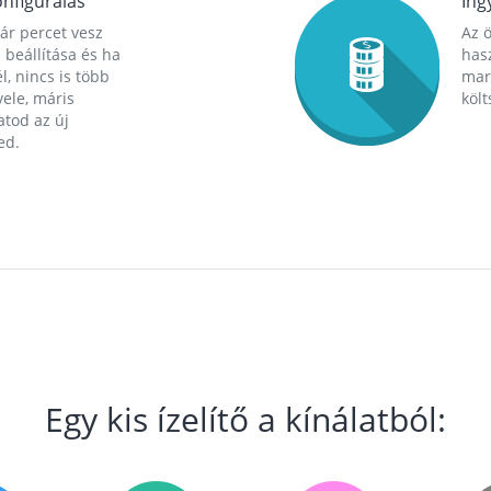
nfigurálás
Ing
ár percet vesz
Az 
 beállítása és ha
hasz
l, nincs is több
mara
ele, máris
költ
tod az új
ed.
Egy kis ízelítő a kínálatból: