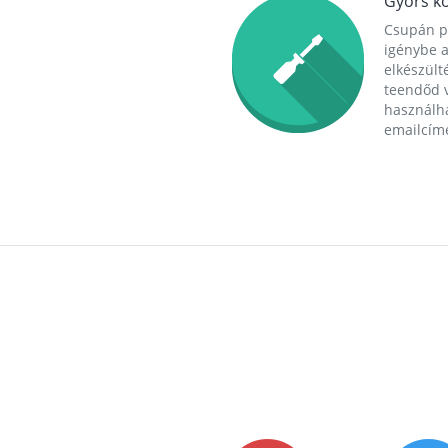
Gyors ko
Csupán p
igénybe a
elkészülté
teendőd v
használha
emailcím