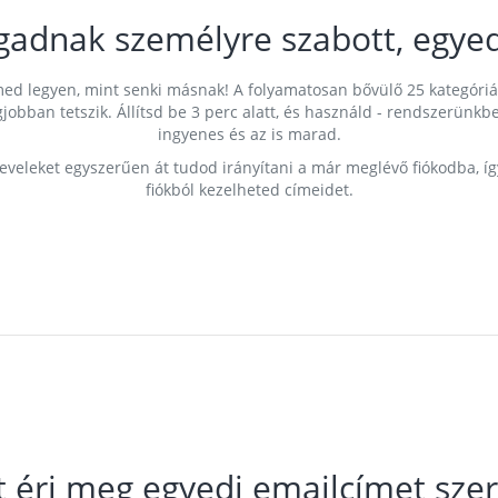
gadnak személyre szabott, egyed
címed legyen, mint senki másnak! A folyamatosan bővülő 25 kategóri
egjobban tetszik. Állítsd be 3 perc alatt, és használd - rendszerü
ingyenes és az is marad.
leveleket egyszerűen át tudod irányítani a már meglévő fiókodba, í
fiókból kezelheted címeidet.
t éri meg egyedi emailcímet szer