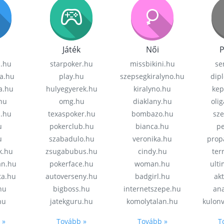
Játék
Női
P
z.hu
starpoker.hu
missbikini.hu
se
a.hu
play.hu
szepsegkiralyno.hu
dip
a.hu
hulyegyerek.hu
kiralyno.hu
kep
hu
omg.hu
diaklany.hu
oli
a.hu
texaspoker.hu
bombazo.hu
sz
u
pokerclub.hu
bianca.hu
pe
u
szabadulo.hu
veronika.hu
prop
k.hu
zsugabubus.hu
cindy.hu
ter
an.hu
pokerface.hu
woman.hu
ult
ta.hu
autoverseny.hu
badgirl.hu
akt
.hu
bigboss.hu
internetszepe.hu
an
hu
jatekguru.hu
komolytalan.hu
kulon
 »
Tovább »
Tovább »
T