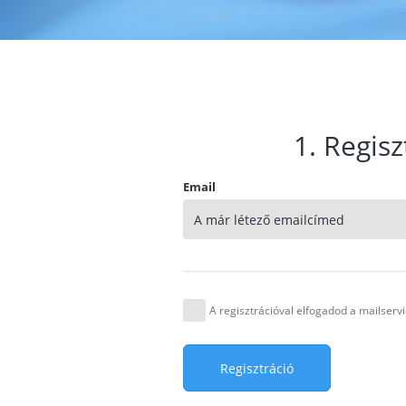
1. Regisz
Email
A regisztrációval elfogadod a mailser
Regisztráció