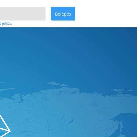
Belépés
t jelszó