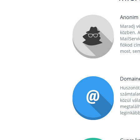
Anonim
Maradj vé
közben. A
MailServi
fiókod cí
most, se
Domain
Huszonöt
számtala
közül vál
megtalál
leginkább