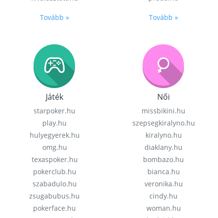
Tovább »
Tovább »
Játék
Női
starpoker.hu
missbikini.hu
play.hu
szepsegkiralyno.hu
hulyegyerek.hu
kiralyno.hu
omg.hu
diaklany.hu
texaspoker.hu
bombazo.hu
pokerclub.hu
bianca.hu
szabadulo.hu
veronika.hu
zsugabubus.hu
cindy.hu
pokerface.hu
woman.hu