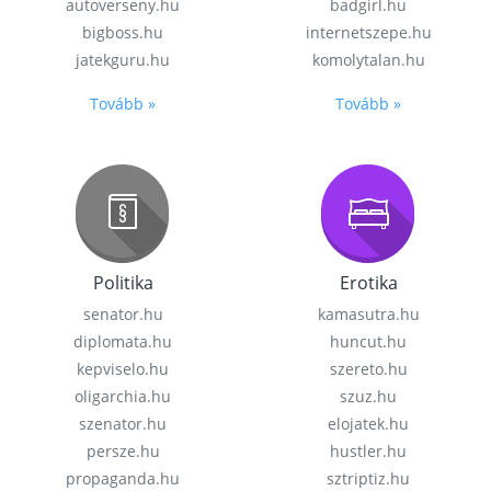
autoverseny.hu
badgirl.hu
bigboss.hu
internetszepe.hu
jatekguru.hu
komolytalan.hu
Tovább »
Tovább »
Politika
Erotika
senator.hu
kamasutra.hu
diplomata.hu
huncut.hu
kepviselo.hu
szereto.hu
oligarchia.hu
szuz.hu
szenator.hu
elojatek.hu
persze.hu
hustler.hu
propaganda.hu
sztriptiz.hu