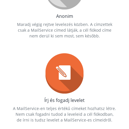
Anonim
Maradj végig rejtve levelezés közben. A címzettek
csak a MailService címed látják, a cél fiókod címe
nem derül ki sem most, sem később.
Írj és fogadj levelet
A MailService-en teljes értékű címeket hozhatsz létre.
Nem csak fogadni tudod a leveleid a cél fiókodban,
de írni is tudsz levelet a MailService-es címeidről.