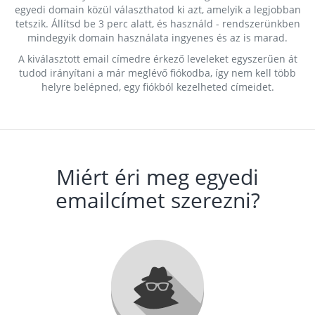
egyedi domain közül választhatod ki azt, amelyik a legjobban
tetszik. Állítsd be 3 perc alatt, és használd - rendszerünkben
mindegyik domain használata ingyenes és az is marad.
A kiválasztott email címedre érkező leveleket egyszerűen át
tudod irányítani a már meglévő fiókodba, így nem kell több
helyre belépned, egy fiókból kezelheted címeidet.
Miért éri meg egyedi
emailcímet szerezni?