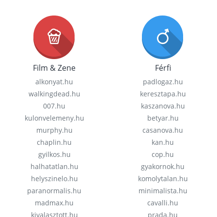
Film & Zene
Férfi
alkonyat.hu
padlogaz.hu
walkingdead.hu
keresztapa.hu
007.hu
kaszanova.hu
kulonvelemeny.hu
betyar.hu
murphy.hu
casanova.hu
chaplin.hu
kan.hu
gyilkos.hu
cop.hu
halhatatlan.hu
gyakornok.hu
helyszinelo.hu
komolytalan.hu
paranormalis.hu
minimalista.hu
madmax.hu
cavalli.hu
kivalasztott.hu
prada.hu