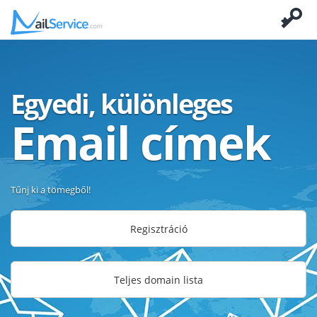
Egyedi, különleges
Email címek
Tűnj ki a tömegből!
Regisztráció
Teljes domain lista