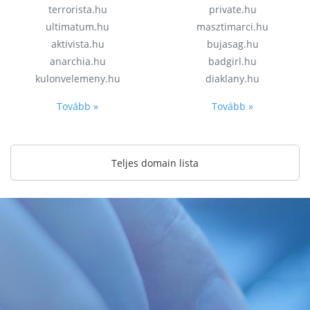
terrorista.hu
private.hu
ultimatum.hu
masztimarci.hu
aktivista.hu
bujasag.hu
anarchia.hu
badgirl.hu
kulonvelemeny.hu
diaklany.hu
Tovább »
Tovább »
Teljes domain lista