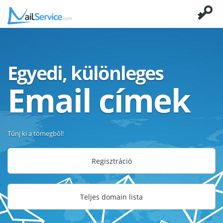
Egyedi, különleges
Email címek
Tűnj ki a tömegből!
Regisztráció
Teljes domain lista