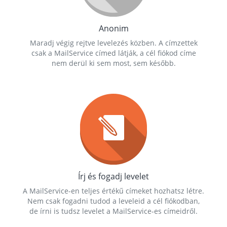
Anonim
Maradj végig rejtve levelezés közben. A címzettek
csak a MailService címed látják, a cél fiókod címe
nem derül ki sem most, sem később.
Írj és fogadj levelet
A MailService-en teljes értékű címeket hozhatsz létre.
Nem csak fogadni tudod a leveleid a cél fiókodban,
de írni is tudsz levelet a MailService-es címeidről.