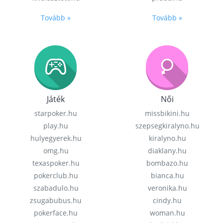
Tovább »
Tovább »
Játék
Női
starpoker.hu
missbikini.hu
play.hu
szepsegkiralyno.hu
hulyegyerek.hu
kiralyno.hu
omg.hu
diaklany.hu
texaspoker.hu
bombazo.hu
pokerclub.hu
bianca.hu
szabadulo.hu
veronika.hu
zsugabubus.hu
cindy.hu
pokerface.hu
woman.hu