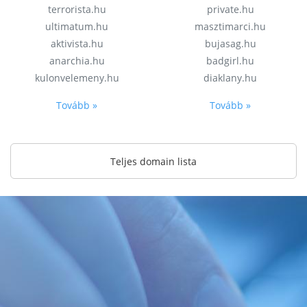
terrorista.hu
private.hu
ultimatum.hu
masztimarci.hu
aktivista.hu
bujasag.hu
anarchia.hu
badgirl.hu
kulonvelemeny.hu
diaklany.hu
Tovább »
Tovább »
Teljes domain lista