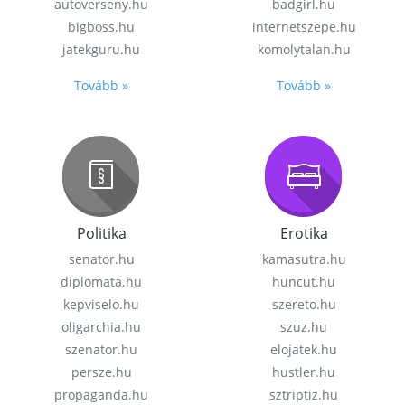
autoverseny.hu
badgirl.hu
bigboss.hu
internetszepe.hu
jatekguru.hu
komolytalan.hu
Tovább »
Tovább »
Politika
Erotika
senator.hu
kamasutra.hu
diplomata.hu
huncut.hu
kepviselo.hu
szereto.hu
oligarchia.hu
szuz.hu
szenator.hu
elojatek.hu
persze.hu
hustler.hu
propaganda.hu
sztriptiz.hu