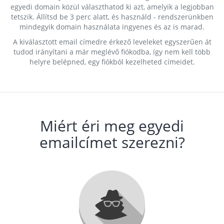
egyedi domain közül választhatod ki azt, amelyik a legjobban
tetszik. Állítsd be 3 perc alatt, és használd - rendszerünkben
mindegyik domain használata ingyenes és az is marad.
A kiválasztott email címedre érkező leveleket egyszerűen át
tudod irányítani a már meglévő fiókodba, így nem kell több
helyre belépned, egy fiókból kezelheted címeidet.
Miért éri meg egyedi
emailcímet szerezni?