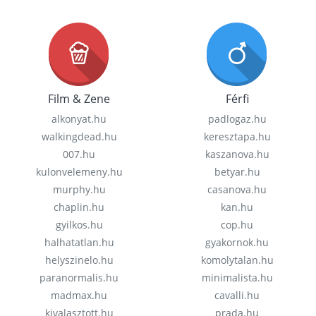
Film & Zene
Férfi
alkonyat.hu
padlogaz.hu
walkingdead.hu
keresztapa.hu
007.hu
kaszanova.hu
kulonvelemeny.hu
betyar.hu
murphy.hu
casanova.hu
chaplin.hu
kan.hu
gyilkos.hu
cop.hu
halhatatlan.hu
gyakornok.hu
helyszinelo.hu
komolytalan.hu
paranormalis.hu
minimalista.hu
madmax.hu
cavalli.hu
kivalasztott.hu
prada.hu