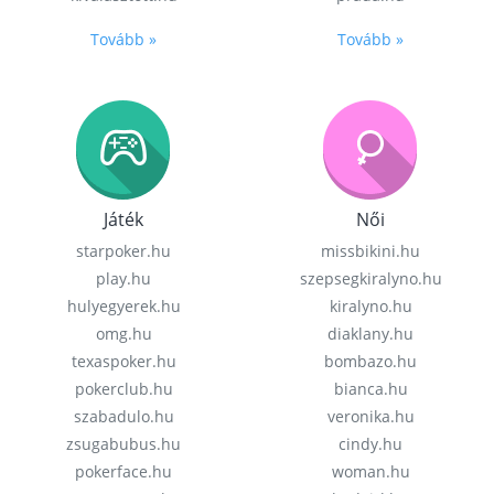
Tovább »
Tovább »
Játék
Női
starpoker.hu
missbikini.hu
play.hu
szepsegkiralyno.hu
hulyegyerek.hu
kiralyno.hu
omg.hu
diaklany.hu
texaspoker.hu
bombazo.hu
pokerclub.hu
bianca.hu
szabadulo.hu
veronika.hu
zsugabubus.hu
cindy.hu
pokerface.hu
woman.hu