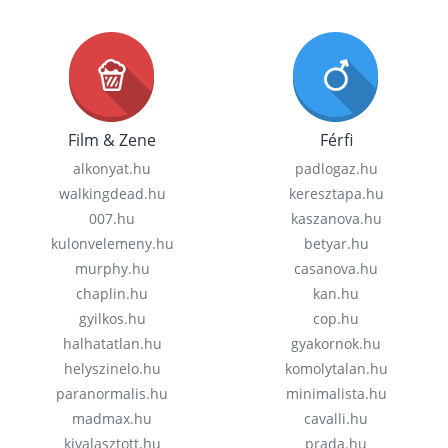
Film & Zene
Férfi
alkonyat.hu
padlogaz.hu
walkingdead.hu
keresztapa.hu
007.hu
kaszanova.hu
kulonvelemeny.hu
betyar.hu
murphy.hu
casanova.hu
chaplin.hu
kan.hu
gyilkos.hu
cop.hu
halhatatlan.hu
gyakornok.hu
helyszinelo.hu
komolytalan.hu
paranormalis.hu
minimalista.hu
madmax.hu
cavalli.hu
kivalasztott.hu
prada.hu