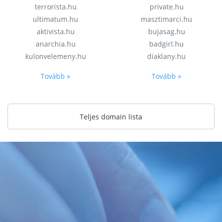
terrorista.hu
private.hu
ultimatum.hu
masztimarci.hu
aktivista.hu
bujasag.hu
anarchia.hu
badgirl.hu
kulonvelemeny.hu
diaklany.hu
Tovább »
Tovább »
Teljes domain lista