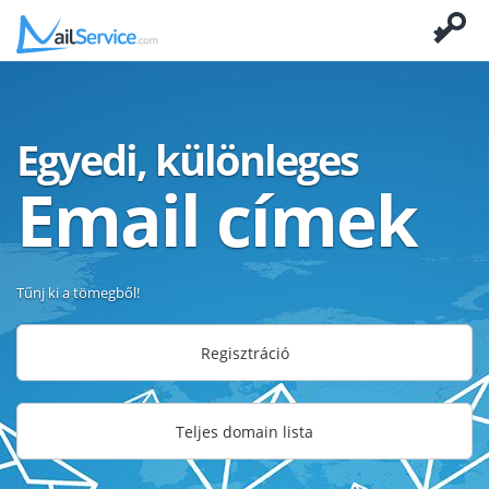
Egyedi, különleges
Email címek
Tűnj ki a tömegből!
Regisztráció
Teljes domain lista