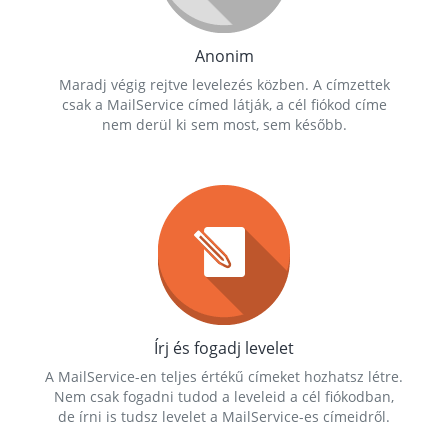
Anonim
Maradj végig rejtve levelezés közben. A címzettek
csak a MailService címed látják, a cél fiókod címe
nem derül ki sem most, sem később.
Írj és fogadj levelet
A MailService-en teljes értékű címeket hozhatsz létre.
Nem csak fogadni tudod a leveleid a cél fiókodban,
de írni is tudsz levelet a MailService-es címeidről.