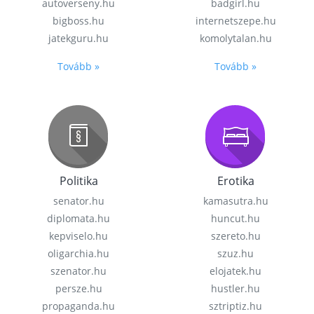
autoverseny.hu
badgirl.hu
bigboss.hu
internetszepe.hu
jatekguru.hu
komolytalan.hu
Tovább »
Tovább »
Politika
Erotika
senator.hu
kamasutra.hu
diplomata.hu
huncut.hu
kepviselo.hu
szereto.hu
oligarchia.hu
szuz.hu
szenator.hu
elojatek.hu
persze.hu
hustler.hu
propaganda.hu
sztriptiz.hu