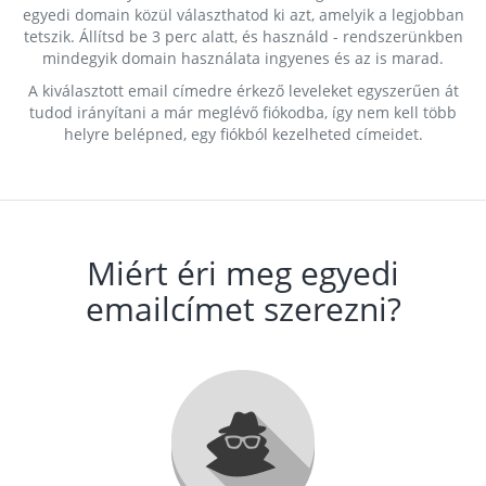
egyedi domain közül választhatod ki azt, amelyik a legjobban
tetszik. Állítsd be 3 perc alatt, és használd - rendszerünkben
mindegyik domain használata ingyenes és az is marad.
A kiválasztott email címedre érkező leveleket egyszerűen át
tudod irányítani a már meglévő fiókodba, így nem kell több
helyre belépned, egy fiókból kezelheted címeidet.
Miért éri meg egyedi
emailcímet szerezni?