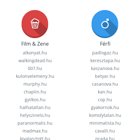
Film & Zene
Férfi
alkonyat.hu
padlogaz.hu
walkingdead.hu
keresztapa.hu
007.hu
kaszanova.hu
kulonvelemeny.hu
betyar.hu
murphy.hu
casanova.hu
chaplin.hu
kan.hu
gyilkos.hu
cop.hu
halhatatlan.hu
gyakornok.hu
helyszinelo.hu
komolytalan.hu
paranormalis.hu
minimalista.hu
madmax.hu
cavalli.hu
kivalasztott.hu
prada.hu