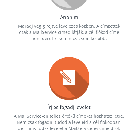
Anonim
Maradj végig rejtve levelezés közben. A címzettek
csak a MailService címed látják, a cél fiókod címe
nem derül ki sem most, sem később.
Írj és fogadj levelet
A MailService-en teljes értékű címeket hozhatsz létre.
Nem csak fogadni tudod a leveleid a cél fiókodban,
de írni is tudsz levelet a MailService-es címeidről.