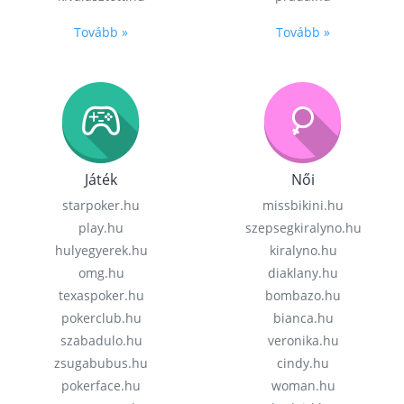
Tovább »
Tovább »
Játék
Női
starpoker.hu
missbikini.hu
play.hu
szepsegkiralyno.hu
hulyegyerek.hu
kiralyno.hu
omg.hu
diaklany.hu
texaspoker.hu
bombazo.hu
pokerclub.hu
bianca.hu
szabadulo.hu
veronika.hu
zsugabubus.hu
cindy.hu
pokerface.hu
woman.hu