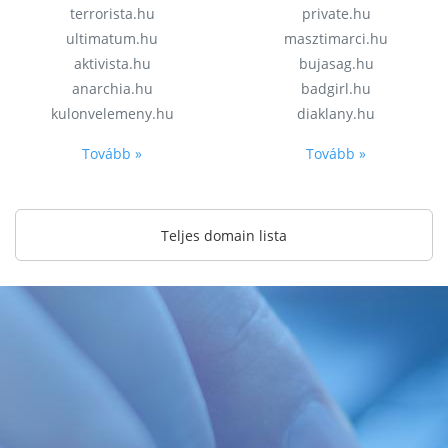
terrorista.hu
private.hu
ultimatum.hu
masztimarci.hu
aktivista.hu
bujasag.hu
anarchia.hu
badgirl.hu
kulonvelemeny.hu
diaklany.hu
Tovább »
Tovább »
Teljes domain lista