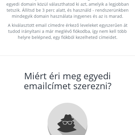
egyedi domain közül választhatod ki azt, amelyik a legjobban
tetszik. Állítsd be 3 perc alatt, és használd - rendszerünkben
mindegyik domain használata ingyenes és az is marad.
A kiválasztott email címedre érkező leveleket egyszerűen át
tudod irányítani a már meglévő fiókodba, így nem kell több
helyre belépned, egy fiókból kezelheted címeidet.
Miért éri meg egyedi
emailcímet szerezni?