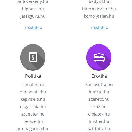
autoverseny.hu
badgirl.hu
bigboss.hu
internetszepe.hu
jatekguru.hu
komolytalan.hu
Tovább »
Tovább »
Politika
Erotika
senator.hu
kamasutra.hu
diplomata.hu
huncut.hu
kepviselo.hu
szereto.hu
oligarchia.hu
szuz.hu
szenator.hu
elojatek.hu
persze.hu
hustler.hu
propaganda.hu
sztriptiz.hu