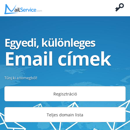
Egyedi, különleges
Email címek
Tűnj ki a tömegből!
Regisztráció
Teljes domain lista