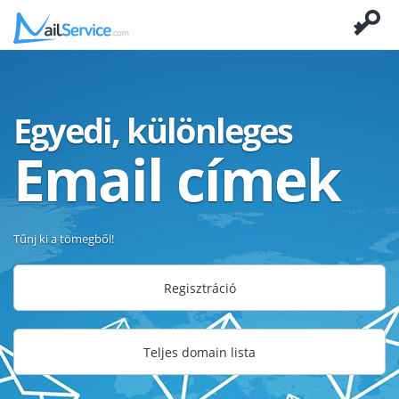
Egyedi, különleges
Email címek
Tűnj ki a tömegből!
Regisztráció
Teljes domain lista