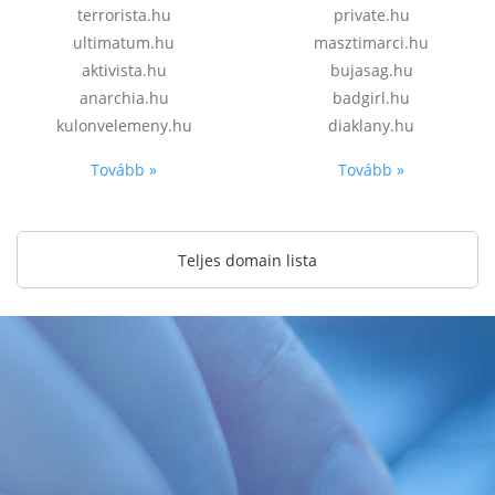
terrorista.hu
private.hu
ultimatum.hu
masztimarci.hu
aktivista.hu
bujasag.hu
anarchia.hu
badgirl.hu
kulonvelemeny.hu
diaklany.hu
Tovább »
Tovább »
Teljes domain lista