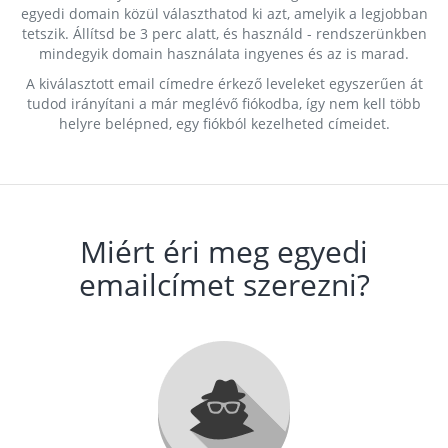
egyedi domain közül választhatod ki azt, amelyik a legjobban
tetszik. Állítsd be 3 perc alatt, és használd - rendszerünkben
mindegyik domain használata ingyenes és az is marad.
A kiválasztott email címedre érkező leveleket egyszerűen át
tudod irányítani a már meglévő fiókodba, így nem kell több
helyre belépned, egy fiókból kezelheted címeidet.
Miért éri meg egyedi
emailcímet szerezni?