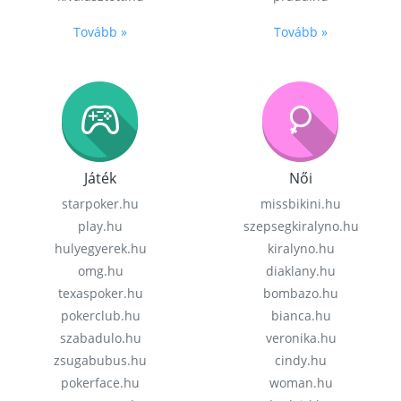
Tovább »
Tovább »
Játék
Női
starpoker.hu
missbikini.hu
play.hu
szepsegkiralyno.hu
hulyegyerek.hu
kiralyno.hu
omg.hu
diaklany.hu
texaspoker.hu
bombazo.hu
pokerclub.hu
bianca.hu
szabadulo.hu
veronika.hu
zsugabubus.hu
cindy.hu
pokerface.hu
woman.hu