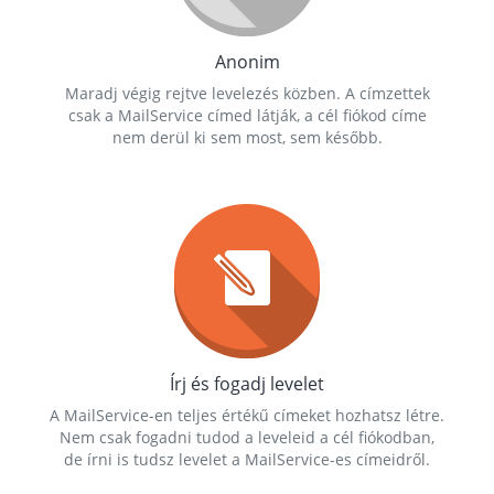
Anonim
Maradj végig rejtve levelezés közben. A címzettek
csak a MailService címed látják, a cél fiókod címe
nem derül ki sem most, sem később.
Írj és fogadj levelet
A MailService-en teljes értékű címeket hozhatsz létre.
Nem csak fogadni tudod a leveleid a cél fiókodban,
de írni is tudsz levelet a MailService-es címeidről.