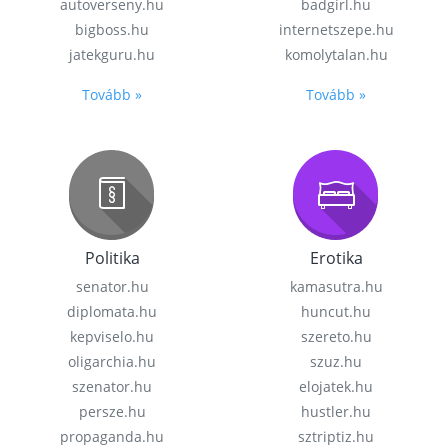
autoverseny.hu
badgirl.hu
bigboss.hu
internetszepe.hu
jatekguru.hu
komolytalan.hu
Tovább »
Tovább »
Politika
Erotika
senator.hu
kamasutra.hu
diplomata.hu
huncut.hu
kepviselo.hu
szereto.hu
oligarchia.hu
szuz.hu
szenator.hu
elojatek.hu
persze.hu
hustler.hu
propaganda.hu
sztriptiz.hu