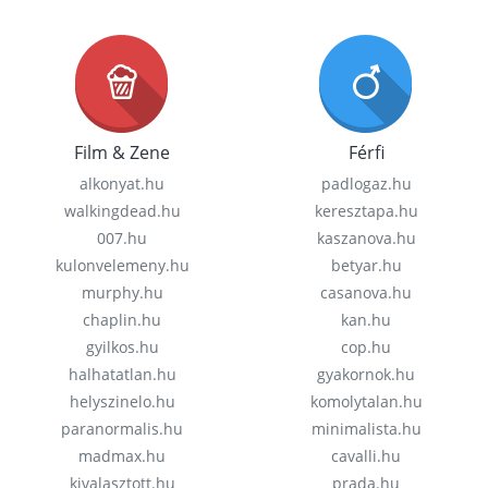
Film & Zene
Férfi
alkonyat.hu
padlogaz.hu
walkingdead.hu
keresztapa.hu
007.hu
kaszanova.hu
kulonvelemeny.hu
betyar.hu
murphy.hu
casanova.hu
chaplin.hu
kan.hu
gyilkos.hu
cop.hu
halhatatlan.hu
gyakornok.hu
helyszinelo.hu
komolytalan.hu
paranormalis.hu
minimalista.hu
madmax.hu
cavalli.hu
kivalasztott.hu
prada.hu