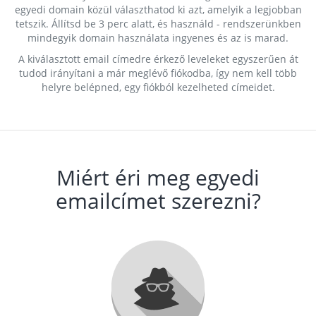
egyedi domain közül választhatod ki azt, amelyik a legjobban
tetszik. Állítsd be 3 perc alatt, és használd - rendszerünkben
mindegyik domain használata ingyenes és az is marad.
A kiválasztott email címedre érkező leveleket egyszerűen át
tudod irányítani a már meglévő fiókodba, így nem kell több
helyre belépned, egy fiókból kezelheted címeidet.
Miért éri meg egyedi
emailcímet szerezni?