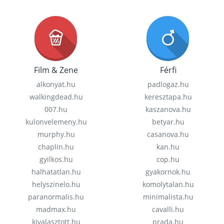
Film & Zene
Férfi
alkonyat.hu
padlogaz.hu
walkingdead.hu
keresztapa.hu
007.hu
kaszanova.hu
kulonvelemeny.hu
betyar.hu
murphy.hu
casanova.hu
chaplin.hu
kan.hu
gyilkos.hu
cop.hu
halhatatlan.hu
gyakornok.hu
helyszinelo.hu
komolytalan.hu
paranormalis.hu
minimalista.hu
madmax.hu
cavalli.hu
kivalasztott.hu
prada.hu