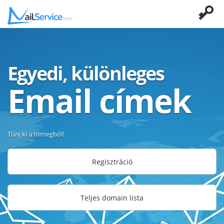
Egyedi, különleges
Email címek
Tűnj ki a tömegből!
Regisztráció
Teljes domain lista