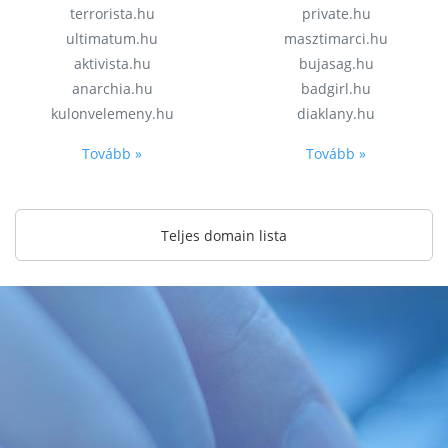
terrorista.hu
private.hu
ultimatum.hu
masztimarci.hu
aktivista.hu
bujasag.hu
anarchia.hu
badgirl.hu
kulonvelemeny.hu
diaklany.hu
Tovább »
Tovább »
Teljes domain lista