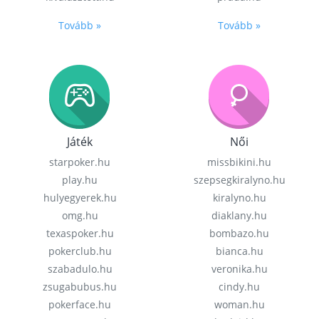
Tovább »
Tovább »
Játék
Női
starpoker.hu
missbikini.hu
play.hu
szepsegkiralyno.hu
hulyegyerek.hu
kiralyno.hu
omg.hu
diaklany.hu
texaspoker.hu
bombazo.hu
pokerclub.hu
bianca.hu
szabadulo.hu
veronika.hu
zsugabubus.hu
cindy.hu
pokerface.hu
woman.hu