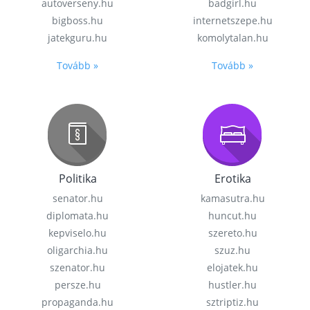
autoverseny.hu
badgirl.hu
bigboss.hu
internetszepe.hu
jatekguru.hu
komolytalan.hu
Tovább »
Tovább »
Politika
Erotika
senator.hu
kamasutra.hu
diplomata.hu
huncut.hu
kepviselo.hu
szereto.hu
oligarchia.hu
szuz.hu
szenator.hu
elojatek.hu
persze.hu
hustler.hu
propaganda.hu
sztriptiz.hu