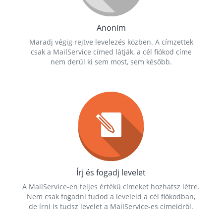
Anonim
Maradj végig rejtve levelezés közben. A címzettek
csak a MailService címed látják, a cél fiókod címe
nem derül ki sem most, sem később.
Írj és fogadj levelet
A MailService-en teljes értékű címeket hozhatsz létre.
Nem csak fogadni tudod a leveleid a cél fiókodban,
de írni is tudsz levelet a MailService-es címeidről.