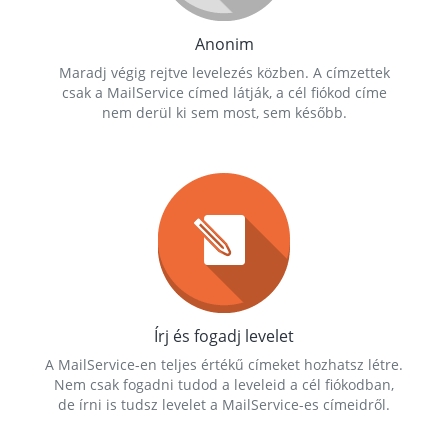
Anonim
Maradj végig rejtve levelezés közben. A címzettek
csak a MailService címed látják, a cél fiókod címe
nem derül ki sem most, sem később.
Írj és fogadj levelet
A MailService-en teljes értékű címeket hozhatsz létre.
Nem csak fogadni tudod a leveleid a cél fiókodban,
de írni is tudsz levelet a MailService-es címeidről.