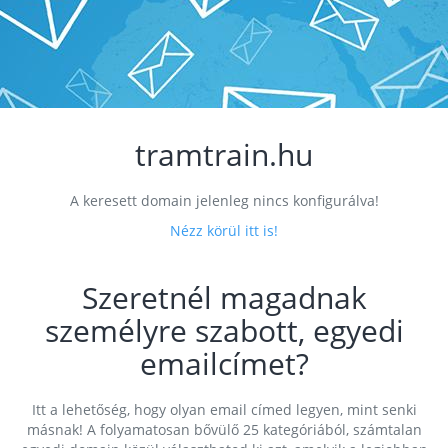
tramtrain.hu
A keresett domain jelenleg nincs konfigurálva!
Nézz körül itt is!
Szeretnél magadnak
személyre szabott, egyedi
emailcímet?
Itt a lehetőség, hogy olyan email címed legyen, mint senki
másnak! A folyamatosan bővülő 25 kategóriából, számtalan