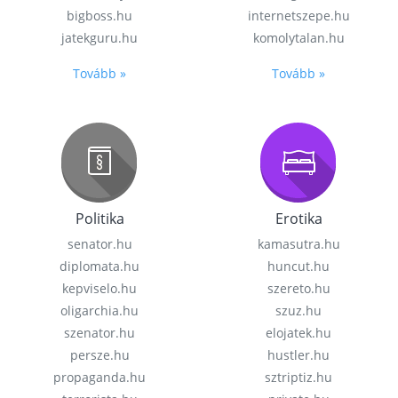
bigboss.hu
internetszepe.hu
jatekguru.hu
komolytalan.hu
Tovább »
Tovább »
Politika
Erotika
senator.hu
kamasutra.hu
diplomata.hu
huncut.hu
kepviselo.hu
szereto.hu
oligarchia.hu
szuz.hu
szenator.hu
elojatek.hu
persze.hu
hustler.hu
propaganda.hu
sztriptiz.hu