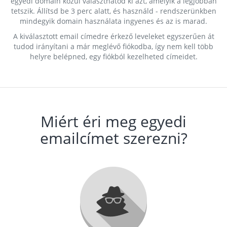
egyedi domain közül választhatod ki azt, amelyik a legjobban
tetszik. Állítsd be 3 perc alatt, és használd - rendszerünkben
mindegyik domain használata ingyenes és az is marad.
A kiválasztott email címedre érkező leveleket egyszerűen át
tudod irányítani a már meglévő fiókodba, így nem kell több
helyre belépned, egy fiókból kezelheted címeidet.
Miért éri meg egyedi
emailcímet szerezni?