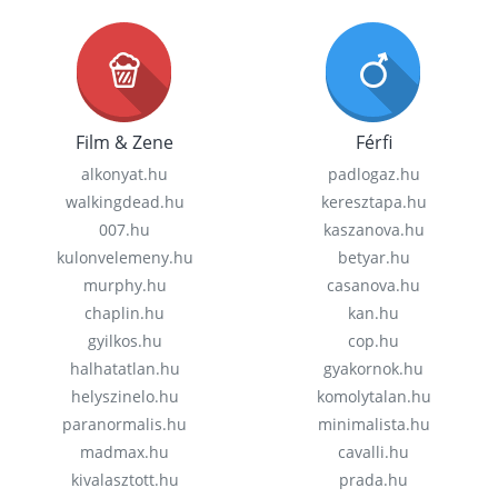
Film & Zene
Férfi
alkonyat.hu
padlogaz.hu
walkingdead.hu
keresztapa.hu
007.hu
kaszanova.hu
kulonvelemeny.hu
betyar.hu
murphy.hu
casanova.hu
chaplin.hu
kan.hu
gyilkos.hu
cop.hu
halhatatlan.hu
gyakornok.hu
helyszinelo.hu
komolytalan.hu
paranormalis.hu
minimalista.hu
madmax.hu
cavalli.hu
kivalasztott.hu
prada.hu