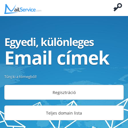
Egyedi, különleges
Email címek
Tűnj ki a tömegből!
Regisztráció
Teljes domain lista