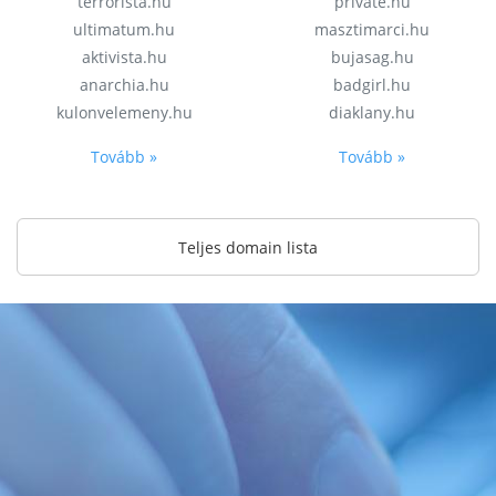
terrorista.hu
private.hu
ultimatum.hu
masztimarci.hu
aktivista.hu
bujasag.hu
anarchia.hu
badgirl.hu
kulonvelemeny.hu
diaklany.hu
Tovább »
Tovább »
Teljes domain lista