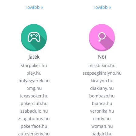
Tovább »
Tovább »
Játék
Női
starpoker.hu
missbikini.hu
play.hu
szepsegkiralyno.hu
hulyegyerek.hu
kiralyno.hu
omg.hu
diaklany.hu
texaspoker.hu
bombazo.hu
pokerclub.hu
bianca.hu
szabadulo.hu
veronika.hu
zsugabubus.hu
cindy.hu
pokerface.hu
woman.hu
autoverseny.hu
badgirl.hu