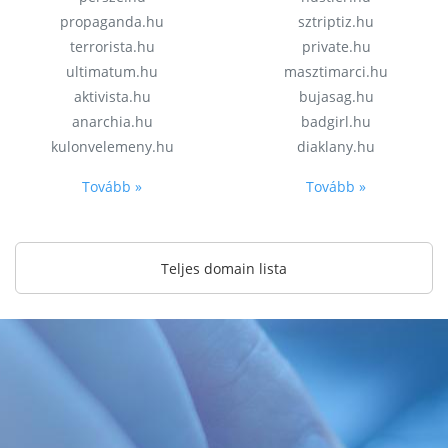
propaganda.hu
sztriptiz.hu
terrorista.hu
private.hu
ultimatum.hu
masztimarci.hu
aktivista.hu
bujasag.hu
anarchia.hu
badgirl.hu
kulonvelemeny.hu
diaklany.hu
Tovább »
Tovább »
Teljes domain lista