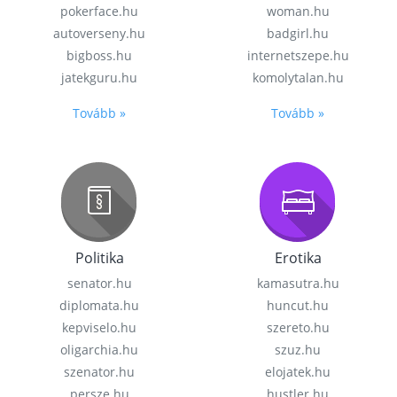
pokerface.hu
woman.hu
autoverseny.hu
badgirl.hu
bigboss.hu
internetszepe.hu
jatekguru.hu
komolytalan.hu
Tovább »
Tovább »
Politika
Erotika
senator.hu
kamasutra.hu
diplomata.hu
huncut.hu
kepviselo.hu
szereto.hu
oligarchia.hu
szuz.hu
szenator.hu
elojatek.hu
persze.hu
hustler.hu