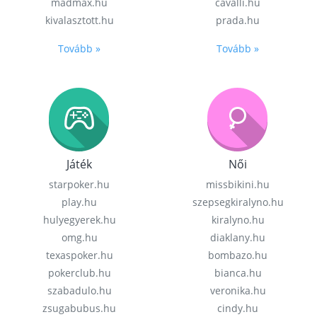
madmax.hu
cavalli.hu
kivalasztott.hu
prada.hu
Tovább »
Tovább »
Játék
Női
starpoker.hu
missbikini.hu
play.hu
szepsegkiralyno.hu
hulyegyerek.hu
kiralyno.hu
omg.hu
diaklany.hu
texaspoker.hu
bombazo.hu
pokerclub.hu
bianca.hu
szabadulo.hu
veronika.hu
zsugabubus.hu
cindy.hu