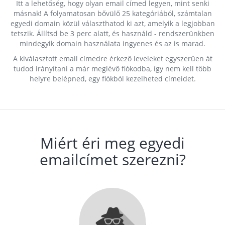
Itt a lehetőség, hogy olyan email címed legyen, mint senki
másnak! A folyamatosan bővülő 25 kategóriából, számtalan
egyedi domain közül választhatod ki azt, amelyik a legjobban
tetszik. Állítsd be 3 perc alatt, és használd - rendszerünkben
mindegyik domain használata ingyenes és az is marad.
A kiválasztott email címedre érkező leveleket egyszerűen át
tudod irányítani a már meglévő fiókodba, így nem kell több
helyre belépned, egy fiókból kezelheted címeidet.
Miért éri meg egyedi
emailcímet szerezni?