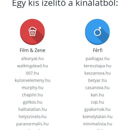
Egy kis ízelítő a kínálatból:
Film & Zene
Férfi
alkonyat.hu
padlogaz.hu
walkingdead.hu
keresztapa.hu
007.hu
kaszanova.hu
kulonvelemeny.hu
betyar.hu
murphy.hu
casanova.hu
chaplin.hu
kan.hu
gyilkos.hu
cop.hu
halhatatlan.hu
gyakornok.hu
helyszinelo.hu
komolytalan.hu
paranormalis.hu
minimalista.hu