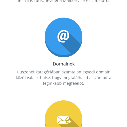
de írni is tudsz levelet a MailService-es címeidről.
Domainek
Huszonöt kategóriában számtalan egyedi domain
közül választhatsz, hogy megtalálhasd a számodra
leginkább megfelelőt.