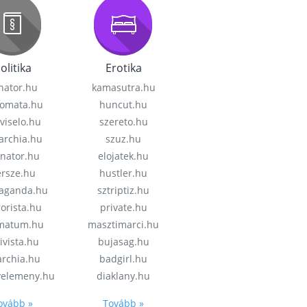
olitika
Erotika
nator.hu
kamasutra.hu
lomata.hu
huncut.hu
viselo.hu
szereto.hu
garchia.hu
szuz.hu
enator.hu
elojatek.hu
rsze.hu
hustler.hu
aganda.hu
sztriptiz.hu
rorista.hu
private.hu
imatum.hu
masztimarci.hu
ivista.hu
bujasag.hu
archia.hu
badgirl.hu
velemeny.hu
diaklany.hu
ovább »
Tovább »