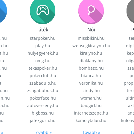
Játék
Női
P
z.hu
starpoker.hu
missbikini.hu
se
a.hu
play.hu
szepsegkiralyno.hu
dip
a.hu
hulyegyerek.hu
kiralyno.hu
kep
hu
omg.hu
diaklany.hu
oli
a.hu
texaspoker.hu
bombazo.hu
sz
u
pokerclub.hu
bianca.hu
pe
u
szabadulo.hu
veronika.hu
prop
k.hu
zsugabubus.hu
cindy.hu
ter
an.hu
pokerface.hu
woman.hu
ult
ta.hu
autoverseny.hu
badgirl.hu
akt
.hu
bigboss.hu
internetszepe.hu
an
hu
jatekguru.hu
komolytalan.hu
kulon
 »
Tovább »
Tovább »
T