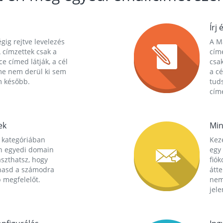
Írj 
gig rejtve levelezés
A Ma
 címzettek csak a
cím
ce címed látják, a cél
csak
me nem derül ki sem
a cé
m később.
tuds
címe
ek
Min
 kategóriában
Kez
n egyedi domain
egy 
aszthatsz, hogy
fió
hasd a számodra
átt
 megfelelőt.
nem
jele