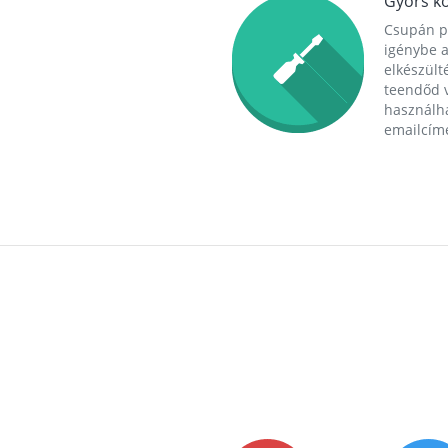
Gyors ko
Csupán p
igénybe a
elkészülté
teendőd v
használha
emailcím