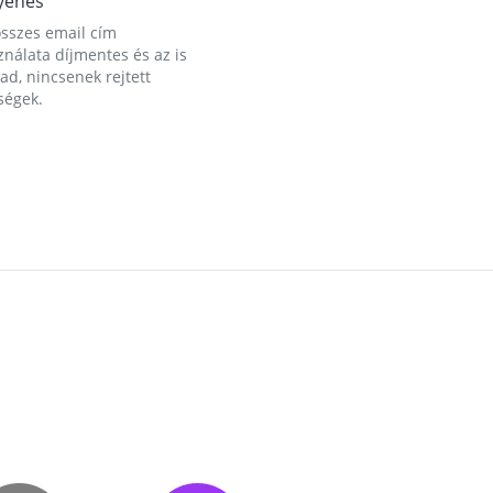
yenes
összes email cím
nálata díjmentes és az is
d, nincsenek rejtett
ségek.