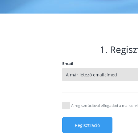
1. Regisz
Email
A regisztrációval elfogadod a mailser
Regisztráció