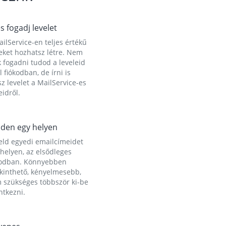
és fogadj levelet
ilService-en teljes értékű
eket hozhatsz létre. Nem
 fogadni tudod a leveleid
l fiókodban, de írni is
z levelet a MailService-es
idről.
den egy helyen
eld egyedi emailcímeidet
helyen, az elsődleges
kodban. Könnyebben
ekinthető, kényelmesebb,
 szükséges többször ki-be
ntkezni.