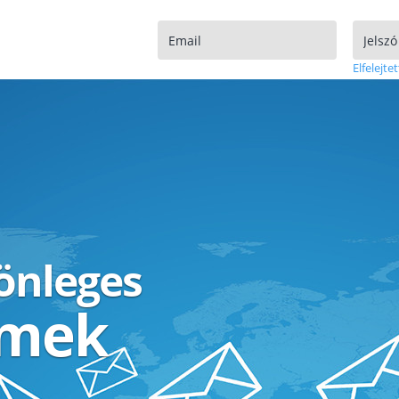
Elfelejtet
lönleges
ímek