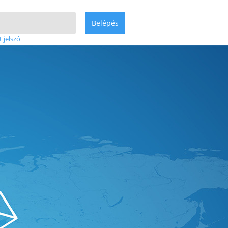
Belépés
t jelszó