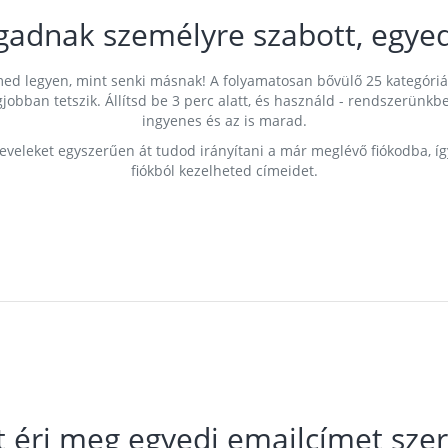
gadnak személyre szabott, egyed
címed legyen, mint senki másnak! A folyamatosan bővülő 25 kategóri
egjobban tetszik. Állítsd be 3 perc alatt, és használd - rendszerü
ingyenes és az is marad.
leveleket egyszerűen át tudod irányítani a már meglévő fiókodba, í
fiókból kezelheted címeidet.
t éri meg egyedi emailcímet szer