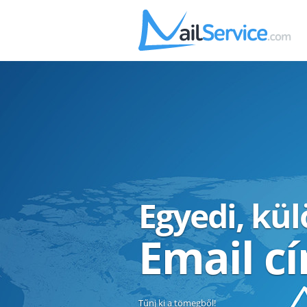
Egyedi, kü
Email c
Tűnj ki a tömegből!