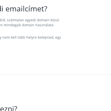
i emailcímet?
ából, számtalan egyedi domain közül
nkben mindegyik domain használata
gy nem kell több helyre belépned, egy
ezni?