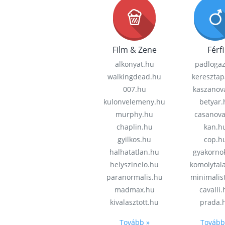
Film & Zene
Férfi
alkonyat.hu
padloga
walkingdead.hu
keresztap
007.hu
kaszanov
kulonvelemeny.hu
betyar.
murphy.hu
casanov
chaplin.hu
kan.h
gyilkos.hu
cop.h
halhatatlan.hu
gyakorno
helyszinelo.hu
komolytal
paranormalis.hu
minimalis
madmax.hu
cavalli
kivalasztott.hu
prada.
Tovább »
Tovább