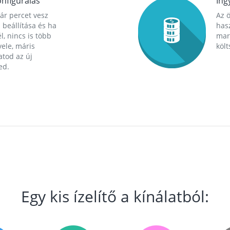
nfigurálás
Ing
ár percet vesz
Az 
 beállítása és ha
hasz
l, nincs is több
mara
ele, máris
költ
tod az új
ed.
Egy kis ízelítő a kínálatból: