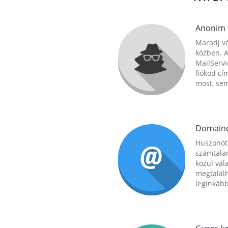
Anonim
Maradj vé
közben. A
MailServi
fiókod cí
most, se
Domain
Huszonöt
számtala
közül vál
megtalál
leginkább