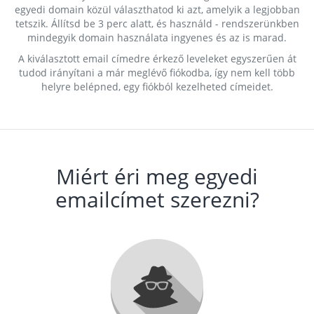
egyedi domain közül választhatod ki azt, amelyik a legjobban
tetszik. Állítsd be 3 perc alatt, és használd - rendszerünkben
mindegyik domain használata ingyenes és az is marad.
A kiválasztott email címedre érkező leveleket egyszerűen át
tudod irányítani a már meglévő fiókodba, így nem kell több
helyre belépned, egy fiókból kezelheted címeidet.
Miért éri meg egyedi
emailcímet szerezni?