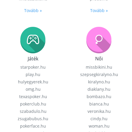
Tovább »
Tovább »
Játék
Női
starpoker.hu
missbikini.hu
play.hu
szepsegkiralyno.hu
hulyegyerek.hu
kiralyno.hu
omg.hu
diaklany.hu
texaspoker.hu
bombazo.hu
pokerclub.hu
bianca.hu
szabadulo.hu
veronika.hu
zsugabubus.hu
cindy.hu
pokerface.hu
woman.hu