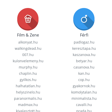
Film & Zene
Férfi
alkonyat.hu
padlogaz.hu
walkingdead.hu
keresztapa.hu
007.hu
kaszanova.hu
kulonvelemeny.hu
betyar.hu
murphy.hu
casanova.hu
chaplin.hu
kan.hu
gyilkos.hu
cop.hu
halhatatlan.hu
gyakornok.hu
helyszinelo.hu
komolytalan.hu
paranormalis.hu
minimalista.hu
madmax.hu
cavalli.hu
kivalasztott.hu
prada.hu