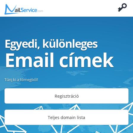
Egyedi, különleges
Email címek
Tűnj ki a tömegből!
Regisztráció
Teljes domain lista