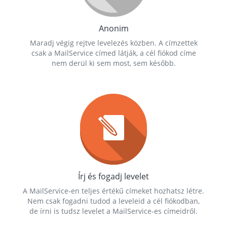
Anonim
Maradj végig rejtve levelezés közben. A címzettek
csak a MailService címed látják, a cél fiókod címe
nem derül ki sem most, sem később.
Írj és fogadj levelet
A MailService-en teljes értékű címeket hozhatsz létre.
Nem csak fogadni tudod a leveleid a cél fiókodban,
de írni is tudsz levelet a MailService-es címeidről.