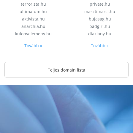
terrorista.hu
private.hu
ultimatum.hu
masztimarci.hu
aktivista.hu
bujasag.hu
anarchia.hu
badgirl.hu
kulonvelemeny.hu
diaklany.hu
Tovább »
Tovább »
Teljes domain lista