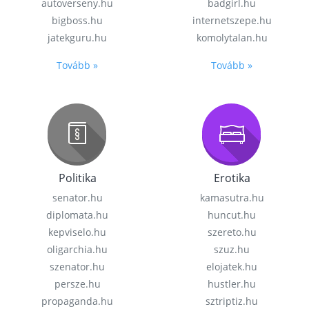
autoverseny.hu
badgirl.hu
bigboss.hu
internetszepe.hu
jatekguru.hu
komolytalan.hu
Tovább »
Tovább »
Politika
Erotika
senator.hu
kamasutra.hu
diplomata.hu
huncut.hu
kepviselo.hu
szereto.hu
oligarchia.hu
szuz.hu
szenator.hu
elojatek.hu
persze.hu
hustler.hu
propaganda.hu
sztriptiz.hu