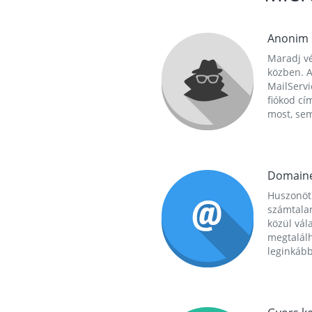
Anonim
Maradj vé
közben. A
MailServi
fiókod cí
most, se
Domain
Huszonöt
számtala
közül vál
megtalál
leginkább