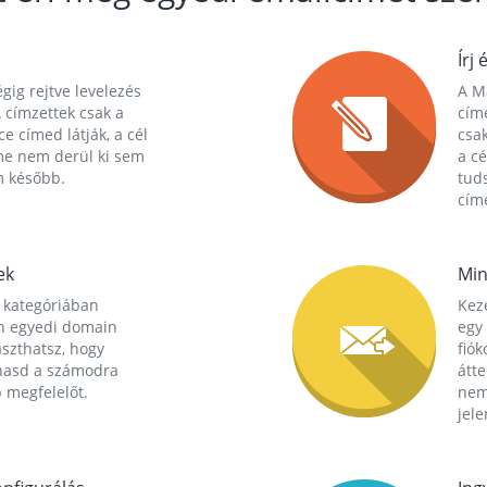
Írj 
gig rejtve levelezés
A Ma
 címzettek csak a
cím
ce címed látják, a cél
csak
me nem derül ki sem
a cé
m később.
tuds
címe
ek
Min
 kategóriában
Kez
n egyedi domain
egy 
aszthatsz, hogy
fió
hasd a számodra
átt
 megfelelőt.
nem
jele