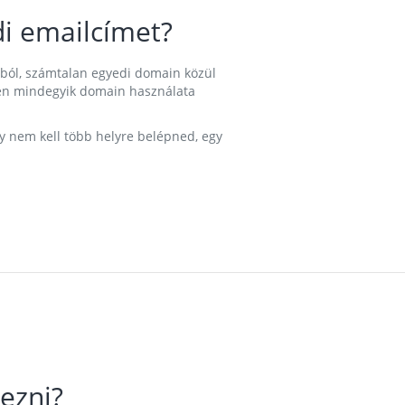
i emailcímet?
ából, számtalan egyedi domain közül
nkben mindegyik domain használata
gy nem kell több helyre belépned, egy
ezni?