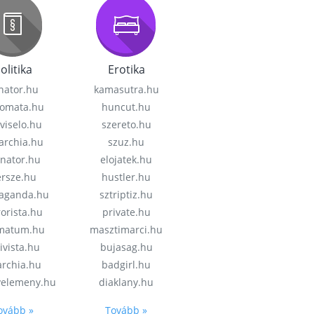
olitika
Erotika
nator.hu
kamasutra.hu
lomata.hu
huncut.hu
viselo.hu
szereto.hu
garchia.hu
szuz.hu
enator.hu
elojatek.hu
rsze.hu
hustler.hu
aganda.hu
sztriptiz.hu
rorista.hu
private.hu
imatum.hu
masztimarci.hu
ivista.hu
bujasag.hu
archia.hu
badgirl.hu
velemeny.hu
diaklany.hu
ovább »
Tovább »