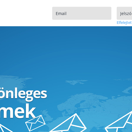
Elfelejtet
lönleges
ímek