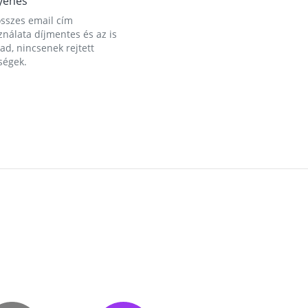
yenes
összes email cím
nálata díjmentes és az is
d, nincsenek rejtett
ségek.