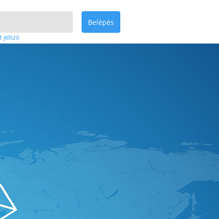
Belépés
t jelszó