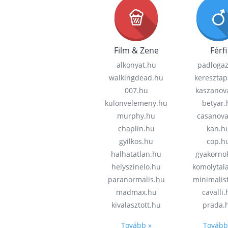
Film & Zene
Férfi
alkonyat.hu
padloga
walkingdead.hu
keresztap
007.hu
kaszanov
kulonvelemeny.hu
betyar.
murphy.hu
casanov
chaplin.hu
kan.h
gyilkos.hu
cop.h
halhatatlan.hu
gyakorno
helyszinelo.hu
komolytal
paranormalis.hu
minimalis
madmax.hu
cavalli
kivalasztott.hu
prada.
Tovább »
Tovább