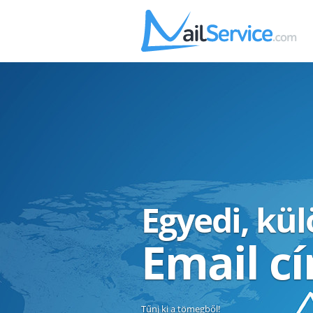
Egyedi, kü
Email c
Tűnj ki a tömegből!