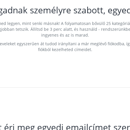
gadnak személyre szabott, egyed
címed legyen, mint senki másnak! A folyamatosan bővülő 25 kategóri
egjobban tetszik. Állítsd be 3 perc alatt, és használd - rendszerü
ingyenes és az is marad.
leveleket egyszerűen át tudod irányítani a már meglévő fiókodba, í
fiókból kezelheted címeidet.
t éri meg egyedi emailcímet szer