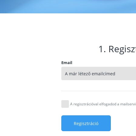
1. Regisz
Email
A regisztrációval elfogadod a mailser
Regisztráció