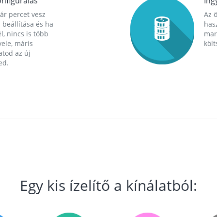
nfigurálás
Ing
ár percet vesz
Az 
 beállítása és ha
hasz
l, nincs is több
mara
ele, máris
költ
tod az új
ed.
Egy kis ízelítő a kínálatból: