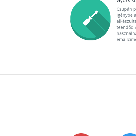
Gyors ko
Csupán p
igénybe a
elkészülté
teendőd v
használha
emailcím