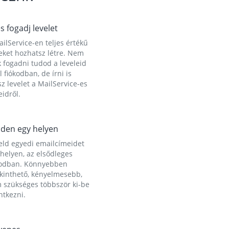
és fogadj levelet
ilService-en teljes értékű
eket hozhatsz létre. Nem
 fogadni tudod a leveleid
l fiókodban, de írni is
z levelet a MailService-es
idről.
den egy helyen
eld egyedi emailcímeidet
helyen, az elsődleges
kodban. Könnyebben
ekinthető, kényelmesebb,
 szükséges többször ki-be
ntkezni.