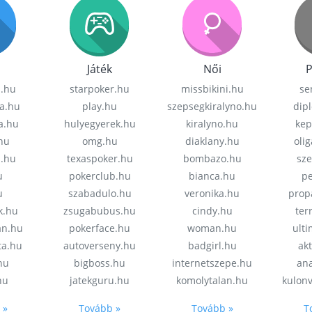
Játék
Női
P
z.hu
starpoker.hu
missbikini.hu
se
a.hu
play.hu
szepsegkiralyno.hu
dip
a.hu
hulyegyerek.hu
kiralyno.hu
kep
hu
omg.hu
diaklany.hu
oli
a.hu
texaspoker.hu
bombazo.hu
sz
u
pokerclub.hu
bianca.hu
pe
u
szabadulo.hu
veronika.hu
prop
k.hu
zsugabubus.hu
cindy.hu
ter
an.hu
pokerface.hu
woman.hu
ult
ta.hu
autoverseny.hu
badgirl.hu
akt
.hu
bigboss.hu
internetszepe.hu
an
hu
jatekguru.hu
komolytalan.hu
kulon
 »
Tovább »
Tovább »
T