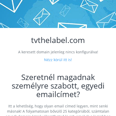
tvthelabel.com
A keresett domain jelenleg nincs konfigurálva!
Nézz körül itt is!
Szeretnél magadnak
személyre szabott, egyedi
emailcímet?
Itt a lehetőség, hogy olyan email címed legyen, mint senki
másnak! A folyamatosan bővülő 25 kategóriából, számtalan