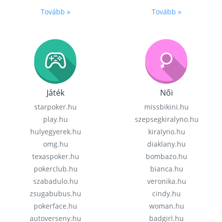
Tovább »
Tovább »
Játék
Női
starpoker.hu
missbikini.hu
play.hu
szepsegkiralyno.hu
hulyegyerek.hu
kiralyno.hu
omg.hu
diaklany.hu
texaspoker.hu
bombazo.hu
pokerclub.hu
bianca.hu
szabadulo.hu
veronika.hu
zsugabubus.hu
cindy.hu
pokerface.hu
woman.hu
autoverseny.hu
badgirl.hu