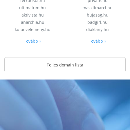
terrorista.hu
private.hu
ultimatum.hu
masztimarci.hu
aktivista.hu
bujasag.hu
anarchia.hu
badgirl.hu
kulonvelemeny.hu
diaklany.hu
Tovább »
Tovább »
Teljes domain lista