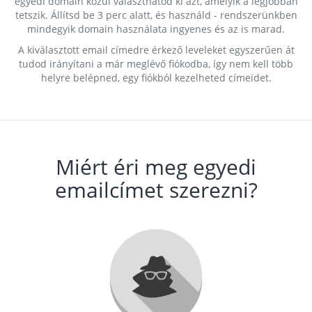
egyedi domain közül választhatod ki azt, amelyik a legjobban
tetszik. Állítsd be 3 perc alatt, és használd - rendszerünkben
mindegyik domain használata ingyenes és az is marad.
A kiválasztott email címedre érkező leveleket egyszerűen át
tudod irányítani a már meglévő fiókodba, így nem kell több
helyre belépned, egy fiókból kezelheted címeidet.
Miért éri meg egyedi
emailcímet szerezni?