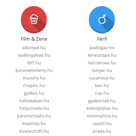
Film & Zene
Férfi
alkonyat.hu
padlogaz.hu
walkingdead.hu
keresztapa.hu
007.hu
kaszanova.hu
kulonvelemeny.hu
betyar.hu
murphy.hu
casanova.hu
chaplin.hu
kan.hu
gyilkos.hu
cop.hu
halhatatlan.hu
gyakornok.hu
helyszinelo.hu
komolytalan.hu
paranormalis.hu
minimalista.hu
madmax.hu
cavalli.hu
kivalasztott.hu
prada.hu