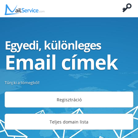
Egyedi, különleges
Email címek
Tűnj ki a tömegből!
Regisztráció
Teljes domain lista