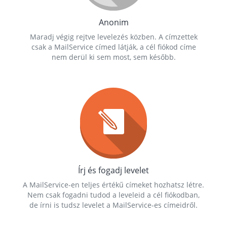
Anonim
Maradj végig rejtve levelezés közben. A címzettek
csak a MailService címed látják, a cél fiókod címe
nem derül ki sem most, sem később.
Írj és fogadj levelet
A MailService-en teljes értékű címeket hozhatsz létre.
Nem csak fogadni tudod a leveleid a cél fiókodban,
de írni is tudsz levelet a MailService-es címeidről.