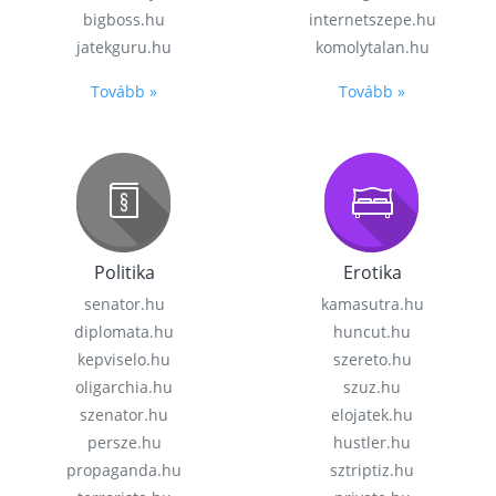
bigboss.hu
internetszepe.hu
jatekguru.hu
komolytalan.hu
Tovább »
Tovább »
Politika
Erotika
senator.hu
kamasutra.hu
diplomata.hu
huncut.hu
kepviselo.hu
szereto.hu
oligarchia.hu
szuz.hu
szenator.hu
elojatek.hu
persze.hu
hustler.hu
propaganda.hu
sztriptiz.hu