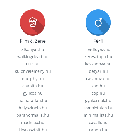
Film & Zene
Férfi
alkonyat.hu
padlogaz.hu
walkingdead.hu
keresztapa.hu
007.hu
kaszanova.hu
kulonvelemeny.hu
betyar.hu
murphy.hu
casanova.hu
chaplin.hu
kan.hu
gyilkos.hu
cop.hu
halhatatlan.hu
gyakornok.hu
helyszinelo.hu
komolytalan.hu
paranormalis.hu
minimalista.hu
madmax.hu
cavalli.hu
kivalasztott.hu
prada.hu