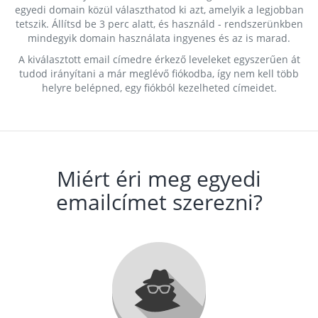
egyedi domain közül választhatod ki azt, amelyik a legjobban
tetszik. Állítsd be 3 perc alatt, és használd - rendszerünkben
mindegyik domain használata ingyenes és az is marad.
A kiválasztott email címedre érkező leveleket egyszerűen át
tudod irányítani a már meglévő fiókodba, így nem kell több
helyre belépned, egy fiókból kezelheted címeidet.
Miért éri meg egyedi
emailcímet szerezni?