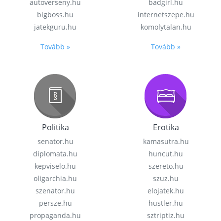
autoverseny.hu
badgirl.hu
bigboss.hu
internetszepe.hu
jatekguru.hu
komolytalan.hu
Tovább »
Tovább »
Politika
Erotika
senator.hu
kamasutra.hu
diplomata.hu
huncut.hu
kepviselo.hu
szereto.hu
oligarchia.hu
szuz.hu
szenator.hu
elojatek.hu
persze.hu
hustler.hu
propaganda.hu
sztriptiz.hu