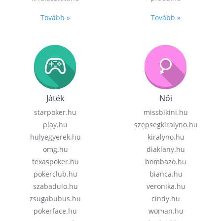
Tovább »
Tovább »
Játék
Női
starpoker.hu
missbikini.hu
play.hu
szepsegkiralyno.hu
hulyegyerek.hu
kiralyno.hu
omg.hu
diaklany.hu
texaspoker.hu
bombazo.hu
pokerclub.hu
bianca.hu
szabadulo.hu
veronika.hu
zsugabubus.hu
cindy.hu
pokerface.hu
woman.hu