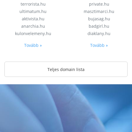
terrorista.hu
private.hu
ultimatum.hu
masztimarci.hu
aktivista.hu
bujasag.hu
anarchia.hu
badgirl.hu
kulonvelemeny.hu
diaklany.hu
Tovább »
Tovább »
Teljes domain lista