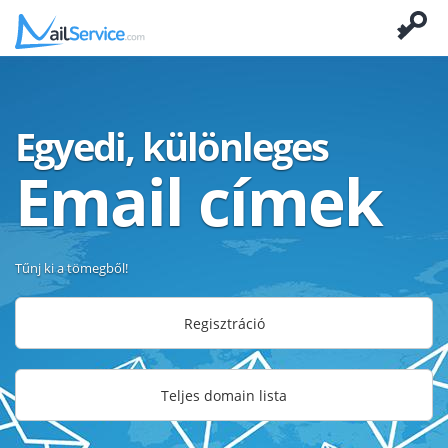
Egyedi, különleges
Email címek
Tűnj ki a tömegből!
Regisztráció
Teljes domain lista