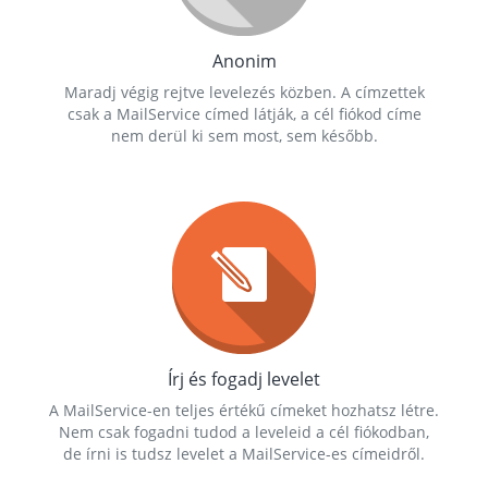
Anonim
Maradj végig rejtve levelezés közben. A címzettek
csak a MailService címed látják, a cél fiókod címe
nem derül ki sem most, sem később.
Írj és fogadj levelet
A MailService-en teljes értékű címeket hozhatsz létre.
Nem csak fogadni tudod a leveleid a cél fiókodban,
de írni is tudsz levelet a MailService-es címeidről.