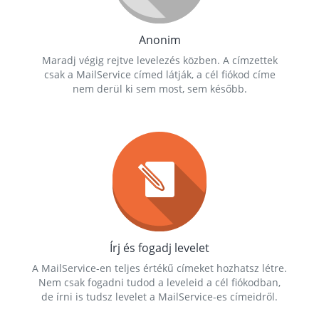
Anonim
Maradj végig rejtve levelezés közben. A címzettek
csak a MailService címed látják, a cél fiókod címe
nem derül ki sem most, sem később.
Írj és fogadj levelet
A MailService-en teljes értékű címeket hozhatsz létre.
Nem csak fogadni tudod a leveleid a cél fiókodban,
de írni is tudsz levelet a MailService-es címeidről.