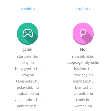
Tovább »
Tovább »
Játék
Női
starpoker.hu
missbikini.hu
play.hu
szepsegkiralyno.hu
hulyegyerek.hu
kiralyno.hu
omg.hu
diaklany.hu
texaspoker.hu
bombazo.hu
pokerclub.hu
bianca.hu
szabadulo.hu
veronika.hu
zsugabubus.hu
cindy.hu
pokerface.hu
woman.hu