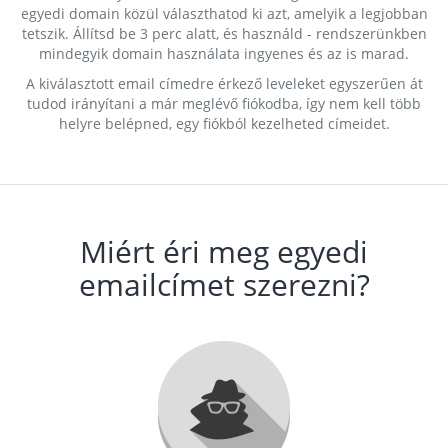
egyedi domain közül választhatod ki azt, amelyik a legjobban
tetszik. Állítsd be 3 perc alatt, és használd - rendszerünkben
mindegyik domain használata ingyenes és az is marad.
A kiválasztott email címedre érkező leveleket egyszerűen át
tudod irányítani a már meglévő fiókodba, így nem kell több
helyre belépned, egy fiókból kezelheted címeidet.
Miért éri meg egyedi
emailcímet szerezni?