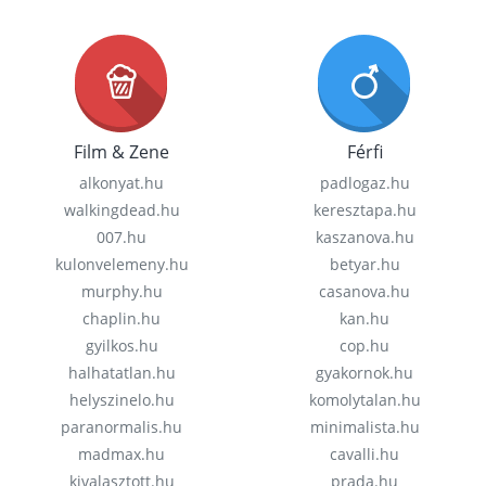
Film & Zene
Férfi
alkonyat.hu
padlogaz.hu
walkingdead.hu
keresztapa.hu
007.hu
kaszanova.hu
kulonvelemeny.hu
betyar.hu
murphy.hu
casanova.hu
chaplin.hu
kan.hu
gyilkos.hu
cop.hu
halhatatlan.hu
gyakornok.hu
helyszinelo.hu
komolytalan.hu
paranormalis.hu
minimalista.hu
madmax.hu
cavalli.hu
kivalasztott.hu
prada.hu