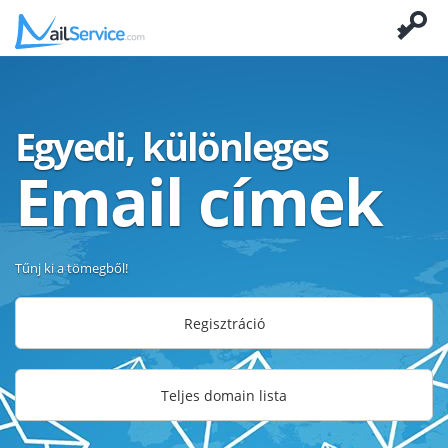
Egyedi, különleges
Email címek
Tűnj ki a tömegből!
Regisztráció
Teljes domain lista