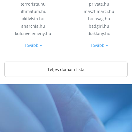
terrorista.hu
private.hu
ultimatum.hu
masztimarci.hu
aktivista.hu
bujasag.hu
anarchia.hu
badgirl.hu
kulonvelemeny.hu
diaklany.hu
Tovább »
Tovább »
Teljes domain lista