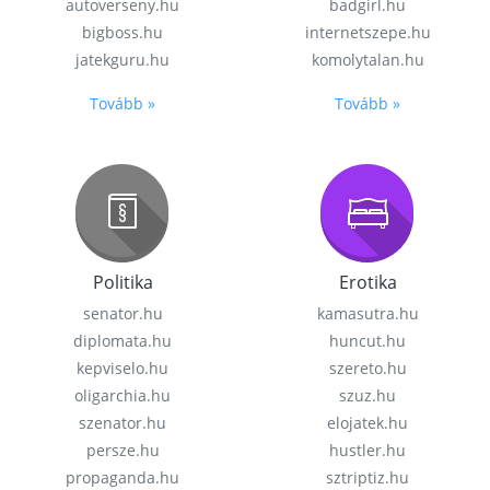
autoverseny.hu
badgirl.hu
bigboss.hu
internetszepe.hu
jatekguru.hu
komolytalan.hu
Tovább »
Tovább »
Politika
Erotika
senator.hu
kamasutra.hu
diplomata.hu
huncut.hu
kepviselo.hu
szereto.hu
oligarchia.hu
szuz.hu
szenator.hu
elojatek.hu
persze.hu
hustler.hu
propaganda.hu
sztriptiz.hu