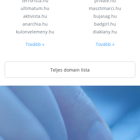
terrorista.hu
private.hu
ultimatum.hu
masztimarci.hu
aktivista.hu
bujasag.hu
anarchia.hu
badgirl.hu
kulonvelemeny.hu
diaklany.hu
Tovább »
Tovább »
Teljes domain lista