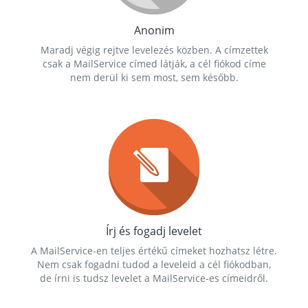
Anonim
Maradj végig rejtve levelezés közben. A címzettek
csak a MailService címed látják, a cél fiókod címe
nem derül ki sem most, sem később.
Írj és fogadj levelet
A MailService-en teljes értékű címeket hozhatsz létre.
Nem csak fogadni tudod a leveleid a cél fiókodban,
de írni is tudsz levelet a MailService-es címeidről.