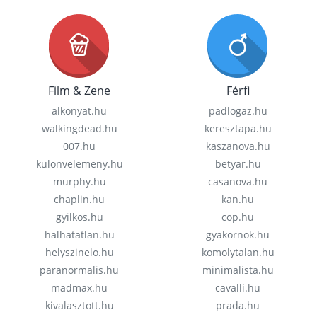
Film & Zene
Férfi
alkonyat.hu
padlogaz.hu
walkingdead.hu
keresztapa.hu
007.hu
kaszanova.hu
kulonvelemeny.hu
betyar.hu
murphy.hu
casanova.hu
chaplin.hu
kan.hu
gyilkos.hu
cop.hu
halhatatlan.hu
gyakornok.hu
helyszinelo.hu
komolytalan.hu
paranormalis.hu
minimalista.hu
madmax.hu
cavalli.hu
kivalasztott.hu
prada.hu