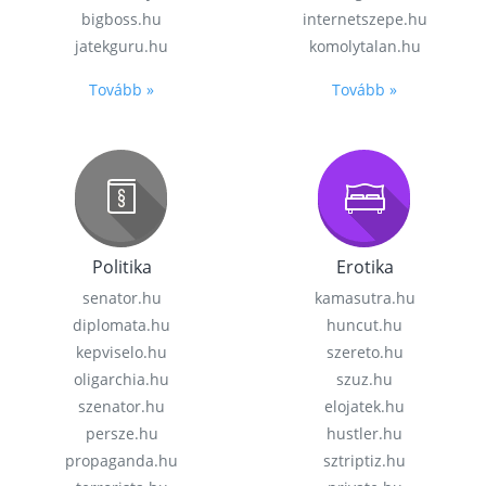
bigboss.hu
internetszepe.hu
jatekguru.hu
komolytalan.hu
Tovább »
Tovább »
Politika
Erotika
senator.hu
kamasutra.hu
diplomata.hu
huncut.hu
kepviselo.hu
szereto.hu
oligarchia.hu
szuz.hu
szenator.hu
elojatek.hu
persze.hu
hustler.hu
propaganda.hu
sztriptiz.hu