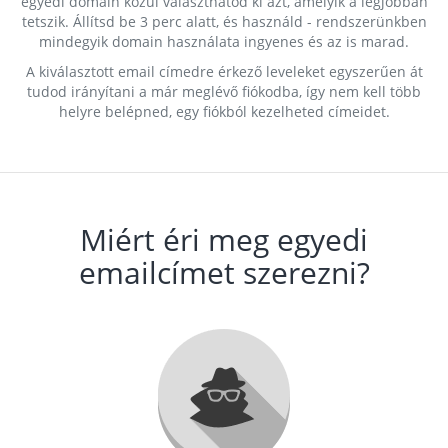
egyedi domain közül választhatod ki azt, amelyik a legjobban
tetszik. Állítsd be 3 perc alatt, és használd - rendszerünkben
mindegyik domain használata ingyenes és az is marad.
A kiválasztott email címedre érkező leveleket egyszerűen át
tudod irányítani a már meglévő fiókodba, így nem kell több
helyre belépned, egy fiókból kezelheted címeidet.
Miért éri meg egyedi
emailcímet szerezni?