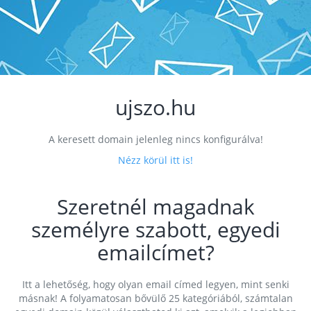
ujszo.hu
A keresett domain jelenleg nincs konfigurálva!
Nézz körül itt is!
Szeretnél magadnak
személyre szabott, egyedi
emailcímet?
Itt a lehetőség, hogy olyan email címed legyen, mint senki
másnak! A folyamatosan bővülő 25 kategóriából, számtalan