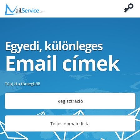
Egyedi, különleges
Email címek
Tűnj ki a tömegből!
Regisztráció
Teljes domain lista