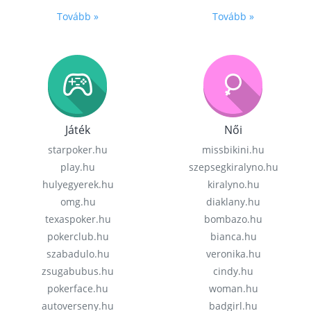
Tovább »
Tovább »
Játék
Női
starpoker.hu
missbikini.hu
play.hu
szepsegkiralyno.hu
hulyegyerek.hu
kiralyno.hu
omg.hu
diaklany.hu
texaspoker.hu
bombazo.hu
pokerclub.hu
bianca.hu
szabadulo.hu
veronika.hu
zsugabubus.hu
cindy.hu
pokerface.hu
woman.hu
autoverseny.hu
badgirl.hu