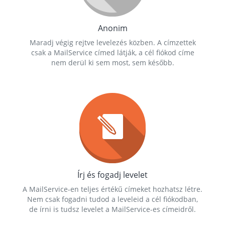
Anonim
Maradj végig rejtve levelezés közben. A címzettek
csak a MailService címed látják, a cél fiókod címe
nem derül ki sem most, sem később.
Írj és fogadj levelet
A MailService-en teljes értékű címeket hozhatsz létre.
Nem csak fogadni tudod a leveleid a cél fiókodban,
de írni is tudsz levelet a MailService-es címeidről.