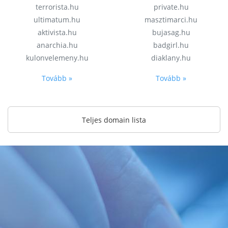
terrorista.hu
private.hu
ultimatum.hu
masztimarci.hu
aktivista.hu
bujasag.hu
anarchia.hu
badgirl.hu
kulonvelemeny.hu
diaklany.hu
Tovább »
Tovább »
Teljes domain lista