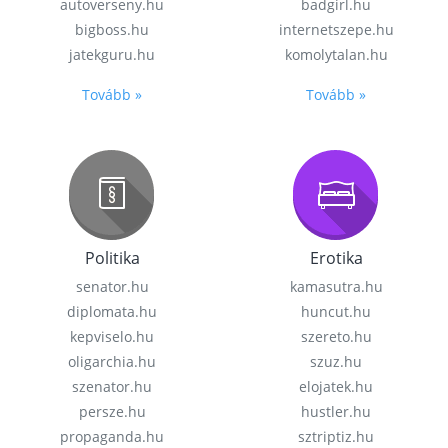
autoverseny.hu
badgirl.hu
bigboss.hu
internetszepe.hu
jatekguru.hu
komolytalan.hu
Tovább »
Tovább »
Politika
Erotika
senator.hu
kamasutra.hu
diplomata.hu
huncut.hu
kepviselo.hu
szereto.hu
oligarchia.hu
szuz.hu
szenator.hu
elojatek.hu
persze.hu
hustler.hu
propaganda.hu
sztriptiz.hu