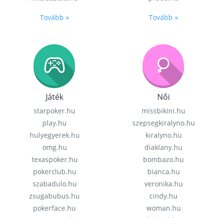
Tovább »
Tovább »
Játék
Női
starpoker.hu
missbikini.hu
play.hu
szepsegkiralyno.hu
hulyegyerek.hu
kiralyno.hu
omg.hu
diaklany.hu
texaspoker.hu
bombazo.hu
pokerclub.hu
bianca.hu
szabadulo.hu
veronika.hu
zsugabubus.hu
cindy.hu
pokerface.hu
woman.hu