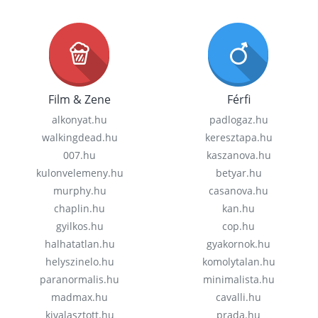
Film & Zene
Férfi
alkonyat.hu
padlogaz.hu
walkingdead.hu
keresztapa.hu
007.hu
kaszanova.hu
kulonvelemeny.hu
betyar.hu
murphy.hu
casanova.hu
chaplin.hu
kan.hu
gyilkos.hu
cop.hu
halhatatlan.hu
gyakornok.hu
helyszinelo.hu
komolytalan.hu
paranormalis.hu
minimalista.hu
madmax.hu
cavalli.hu
kivalasztott.hu
prada.hu