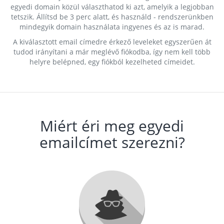
egyedi domain közül választhatod ki azt, amelyik a legjobban
tetszik. Állítsd be 3 perc alatt, és használd - rendszerünkben
mindegyik domain használata ingyenes és az is marad.
A kiválasztott email címedre érkező leveleket egyszerűen át
tudod irányítani a már meglévő fiókodba, így nem kell több
helyre belépned, egy fiókból kezelheted címeidet.
Miért éri meg egyedi
emailcímet szerezni?