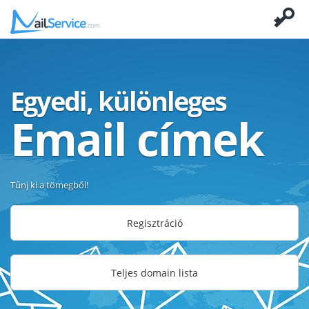
Egyedi, különleges
Email címek
Tűnj ki a tömegből!
Regisztráció
Teljes domain lista