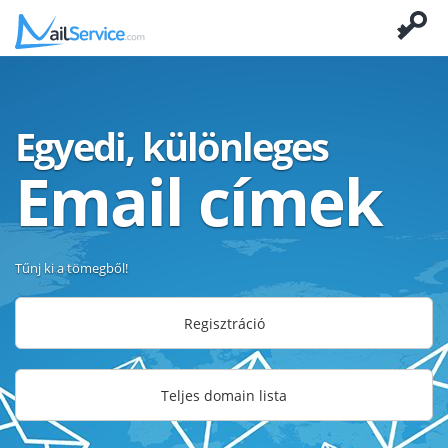
Egyedi, különleges
Email címek
Tűnj ki a tömegből!
Regisztráció
Teljes domain lista