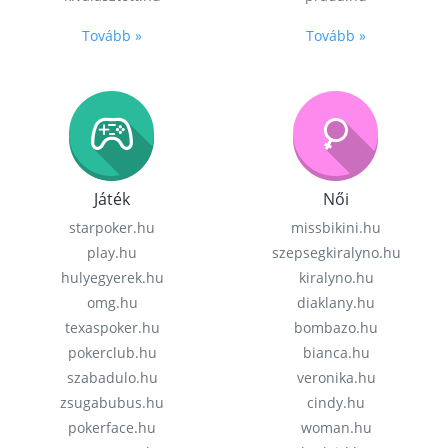
Tovább »
Tovább »
Játék
Női
starpoker.hu
missbikini.hu
play.hu
szepsegkiralyno.hu
hulyegyerek.hu
kiralyno.hu
omg.hu
diaklany.hu
texaspoker.hu
bombazo.hu
pokerclub.hu
bianca.hu
szabadulo.hu
veronika.hu
zsugabubus.hu
cindy.hu
pokerface.hu
woman.hu