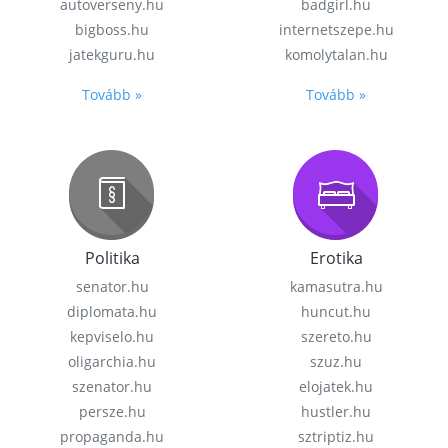
autoverseny.hu
badgirl.hu
bigboss.hu
internetszepe.hu
jatekguru.hu
komolytalan.hu
Tovább »
Tovább »
Politika
Erotika
senator.hu
kamasutra.hu
diplomata.hu
huncut.hu
kepviselo.hu
szereto.hu
oligarchia.hu
szuz.hu
szenator.hu
elojatek.hu
persze.hu
hustler.hu
propaganda.hu
sztriptiz.hu