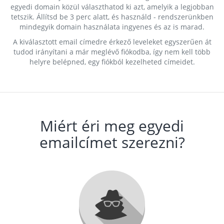
egyedi domain közül választhatod ki azt, amelyik a legjobban
tetszik. Állítsd be 3 perc alatt, és használd - rendszerünkben
mindegyik domain használata ingyenes és az is marad.
A kiválasztott email címedre érkező leveleket egyszerűen át
tudod irányítani a már meglévő fiókodba, így nem kell több
helyre belépned, egy fiókból kezelheted címeidet.
Miért éri meg egyedi
emailcímet szerezni?