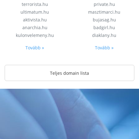
terrorista.hu
private.hu
ultimatum.hu
masztimarci.hu
aktivista.hu
bujasag.hu
anarchia.hu
badgirl.hu
kulonvelemeny.hu
diaklany.hu
Tovább »
Tovább »
Teljes domain lista