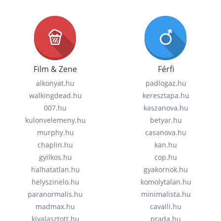
Film & Zene
Férfi
alkonyat.hu
padlogaz.hu
walkingdead.hu
keresztapa.hu
007.hu
kaszanova.hu
kulonvelemeny.hu
betyar.hu
murphy.hu
casanova.hu
chaplin.hu
kan.hu
gyilkos.hu
cop.hu
halhatatlan.hu
gyakornok.hu
helyszinelo.hu
komolytalan.hu
paranormalis.hu
minimalista.hu
madmax.hu
cavalli.hu
kivalasztott.hu
prada.hu