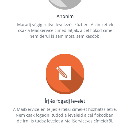
Anonim
Maradj végig rejtve levelezés közben. A címzettek
csak a MailService címed látják, a cél fiókod címe
nem derül ki sem most, sem később.
Írj és fogadj levelet
A MailService-en teljes értékű címeket hozhatsz létre.
Nem csak fogadni tudod a leveleid a cél fiókodban,
de írni is tudsz levelet a MailService-es címeidről.