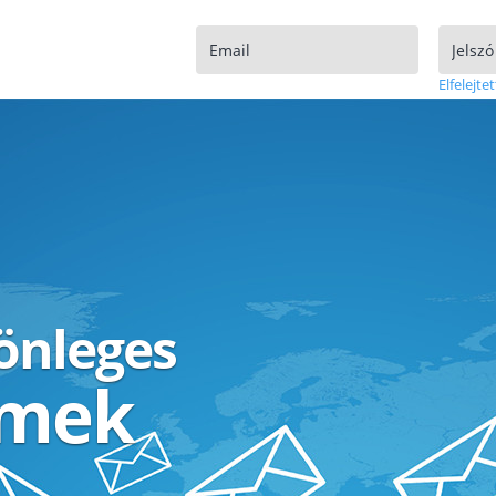
Elfelejtet
lönleges
ímek