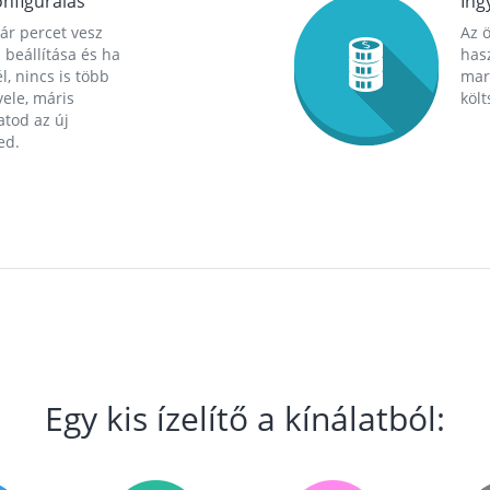
nfigurálás
Ing
ár percet vesz
Az 
 beállítása és ha
hasz
l, nincs is több
mara
ele, máris
költ
tod az új
ed.
Egy kis ízelítő a kínálatból: