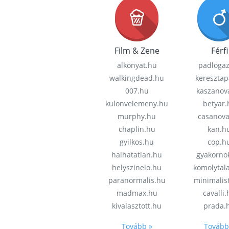
Film & Zene
Férfi
alkonyat.hu
padloga
walkingdead.hu
keresztap
007.hu
kaszanov
kulonvelemeny.hu
betyar.
murphy.hu
casanov
chaplin.hu
kan.h
gyilkos.hu
cop.h
halhatatlan.hu
gyakorno
helyszinelo.hu
komolytal
paranormalis.hu
minimalis
madmax.hu
cavalli
kivalasztott.hu
prada.
Tovább »
Tovább