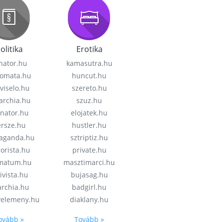
olitika
Erotika
nator.hu
kamasutra.hu
lomata.hu
huncut.hu
viselo.hu
szereto.hu
garchia.hu
szuz.hu
enator.hu
elojatek.hu
rsze.hu
hustler.hu
aganda.hu
sztriptiz.hu
rorista.hu
private.hu
imatum.hu
masztimarci.hu
ivista.hu
bujasag.hu
archia.hu
badgirl.hu
velemeny.hu
diaklany.hu
ovább »
Tovább »