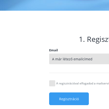
1. Regisz
Email
A regisztrációval elfogadod a mailser
Regisztráció