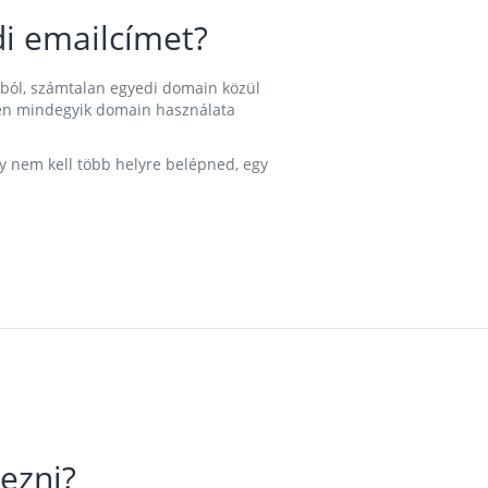
i emailcímet?
ából, számtalan egyedi domain közül
nkben mindegyik domain használata
gy nem kell több helyre belépned, egy
ezni?