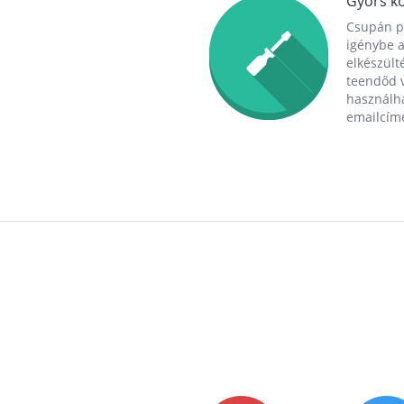
Gyors ko
Csupán p
igénybe a
elkészülté
teendőd v
használha
emailcím