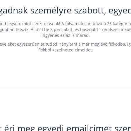
gadnak személyre szabott, egyed
címed legyen, mint senki másnak! A folyamatosan bővülő 25 kategóri
egjobban tetszik. Állítsd be 3 perc alatt, és használd - rendszerü
ingyenes és az is marad.
leveleket egyszerűen át tudod irányítani a már meglévő fiókodba, í
fiókból kezelheted címeidet.
t éri meg egyedi emailcímet szer