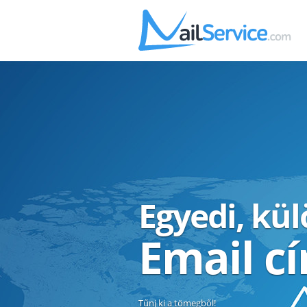
Egyedi, kü
Email c
Tűnj ki a tömegből!