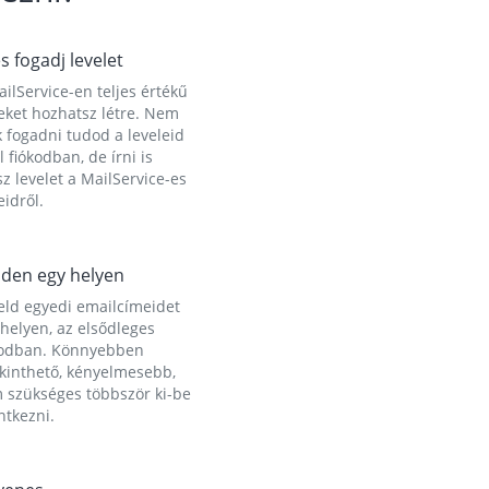
és fogadj levelet
ilService-en teljes értékű
eket hozhatsz létre. Nem
 fogadni tudod a leveleid
l fiókodban, de írni is
z levelet a MailService-es
idről.
den egy helyen
eld egyedi emailcímeidet
helyen, az elsődleges
kodban. Könnyebben
ekinthető, kényelmesebb,
 szükséges többször ki-be
ntkezni.