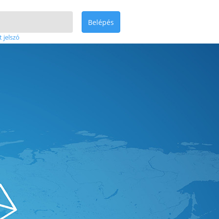
Belépés
t jelszó