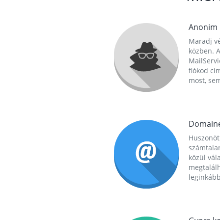
Anonim
Maradj vé
közben. A
MailServi
fiókod cí
most, se
Domain
Huszonöt
számtala
közül vál
megtalál
leginkább