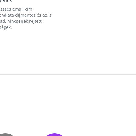
yenes
összes email cím
nálata díjmentes és az is
d, nincsenek rejtett
ségek.