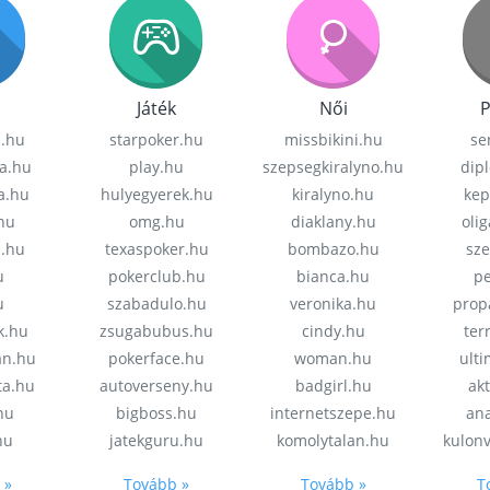
Játék
Női
P
z.hu
starpoker.hu
missbikini.hu
se
a.hu
play.hu
szepsegkiralyno.hu
dip
a.hu
hulyegyerek.hu
kiralyno.hu
kep
hu
omg.hu
diaklany.hu
oli
a.hu
texaspoker.hu
bombazo.hu
sz
u
pokerclub.hu
bianca.hu
pe
u
szabadulo.hu
veronika.hu
prop
k.hu
zsugabubus.hu
cindy.hu
ter
an.hu
pokerface.hu
woman.hu
ult
ta.hu
autoverseny.hu
badgirl.hu
akt
.hu
bigboss.hu
internetszepe.hu
an
hu
jatekguru.hu
komolytalan.hu
kulon
 »
Tovább »
Tovább »
T