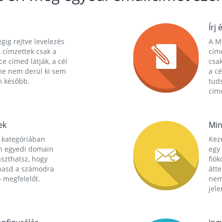
Írj 
gig rejtve levelezés
A Ma
 címzettek csak a
cím
ce címed látják, a cél
csak
me nem derül ki sem
a cé
m később.
tuds
címe
ek
Min
 kategóriában
Kez
n egyedi domain
egy 
aszthatsz, hogy
fió
hasd a számodra
átt
 megfelelőt.
nem
jele