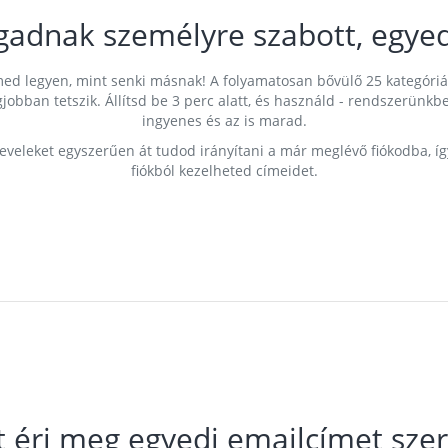
gadnak személyre szabott, egyed
címed legyen, mint senki másnak! A folyamatosan bővülő 25 kategóri
egjobban tetszik. Állítsd be 3 perc alatt, és használd - rendszerü
ingyenes és az is marad.
leveleket egyszerűen át tudod irányítani a már meglévő fiókodba, í
fiókból kezelheted címeidet.
t éri meg egyedi emailcímet szer