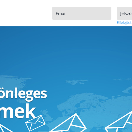
Elfelejtet
lönleges
ímek