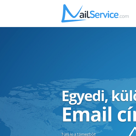
Egyedi, kü
Email c
Tűnj ki a tömegből!