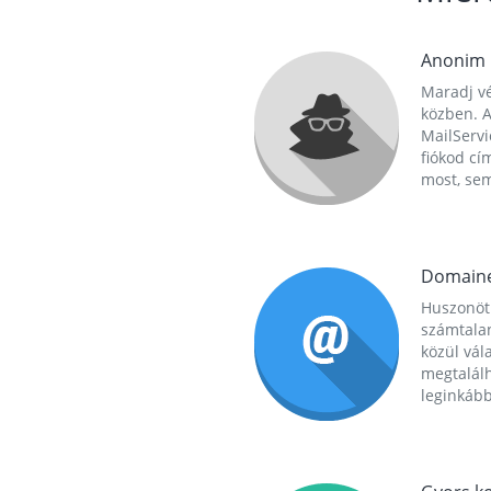
Anonim
Maradj vé
közben. A
MailServi
fiókod cí
most, se
Domain
Huszonöt
számtala
közül vál
megtalál
leginkább