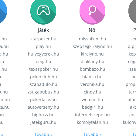
Játék
Női
P
z.hu
starpoker.hu
missbikini.hu
se
a.hu
play.hu
szepsegkiralyno.hu
dip
a.hu
hulyegyerek.hu
kiralyno.hu
kep
hu
omg.hu
diaklany.hu
oli
a.hu
texaspoker.hu
bombazo.hu
sz
u
pokerclub.hu
bianca.hu
pe
u
szabadulo.hu
veronika.hu
prop
k.hu
zsugabubus.hu
cindy.hu
ter
an.hu
pokerface.hu
woman.hu
ult
ta.hu
autoverseny.hu
badgirl.hu
akt
.hu
bigboss.hu
internetszepe.hu
an
hu
jatekguru.hu
komolytalan.hu
kulon
 »
Tovább »
Tovább »
T