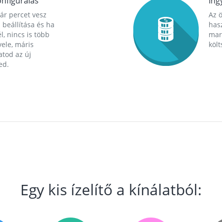
nfigurálás
Ing
ár percet vesz
Az 
 beállítása és ha
hasz
l, nincs is több
mara
ele, máris
költ
tod az új
ed.
Egy kis ízelítő a kínálatból: