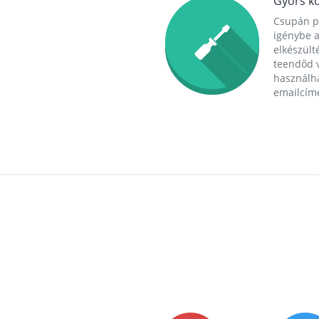
Gyors ko
Csupán p
igénybe a
elkészülté
teendőd v
használha
emailcím