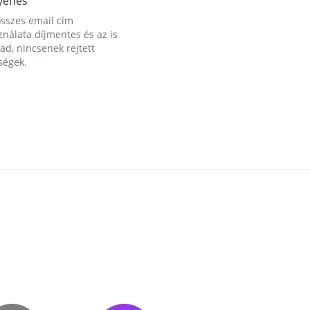
yenes
összes email cím
nálata díjmentes és az is
d, nincsenek rejtett
ségek.