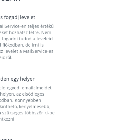
és fogadj levelet
ilService-en teljes értékű
eket hozhatsz létre. Nem
 fogadni tudod a leveleid
l fiókodban, de írni is
z levelet a MailService-es
idről.
den egy helyen
eld egyedi emailcímeidet
helyen, az elsődleges
kodban. Könnyebben
ekinthető, kényelmesebb,
 szükséges többször ki-be
ntkezni.