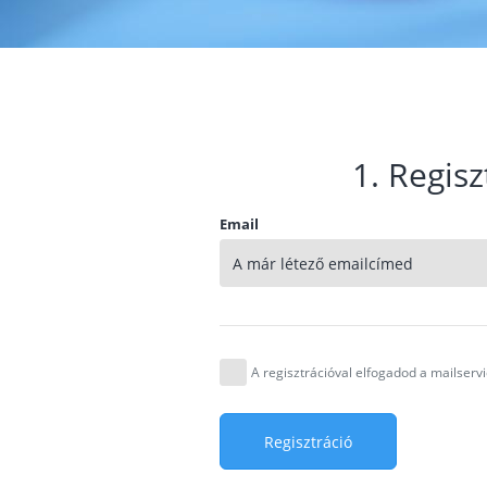
1. Regisz
Email
A regisztrációval elfogadod a mailser
Regisztráció