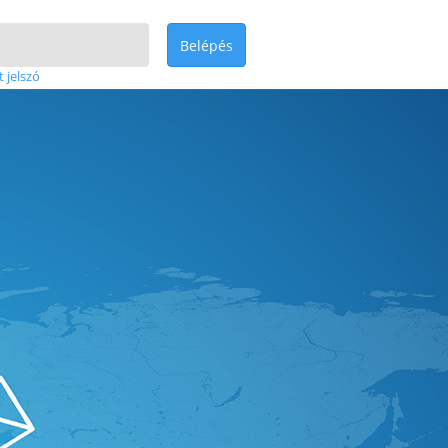
Belépés
t jelszó