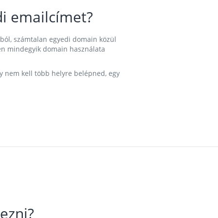
i emailcímet?
ából, számtalan egyedi domain közül
nkben mindegyik domain használata
gy nem kell több helyre belépned, egy
ezni?