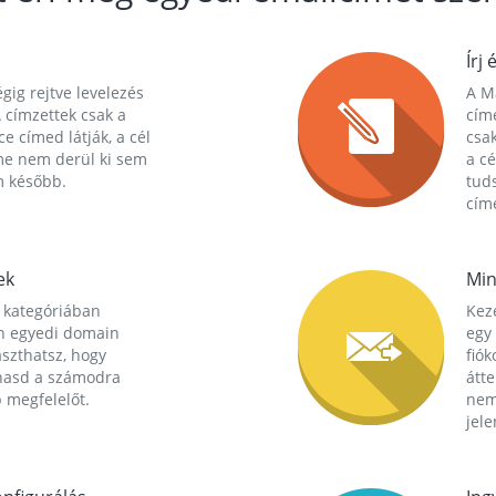
Írj 
gig rejtve levelezés
A Ma
 címzettek csak a
cím
ce címed látják, a cél
csak
me nem derül ki sem
a cé
m később.
tuds
címe
ek
Min
 kategóriában
Kez
n egyedi domain
egy 
aszthatsz, hogy
fió
hasd a számodra
átt
 megfelelőt.
nem
jele