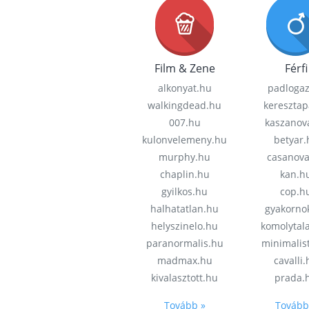
Film & Zene
Férfi
alkonyat.hu
padloga
walkingdead.hu
keresztap
007.hu
kaszanov
kulonvelemeny.hu
betyar.
murphy.hu
casanov
chaplin.hu
kan.h
gyilkos.hu
cop.h
halhatatlan.hu
gyakorno
helyszinelo.hu
komolytal
paranormalis.hu
minimalis
madmax.hu
cavalli
kivalasztott.hu
prada.
Tovább »
Tovább