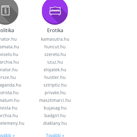
olitika
Erotika
nator.hu
kamasutra.hu
lomata.hu
huncut.hu
viselo.hu
szereto.hu
garchia.hu
szuz.hu
enator.hu
elojatek.hu
rsze.hu
hustler.hu
aganda.hu
sztriptiz.hu
rorista.hu
private.hu
imatum.hu
masztimarci.hu
ivista.hu
bujasag.hu
archia.hu
badgirl.hu
velemeny.hu
diaklany.hu
ovább »
Tovább »