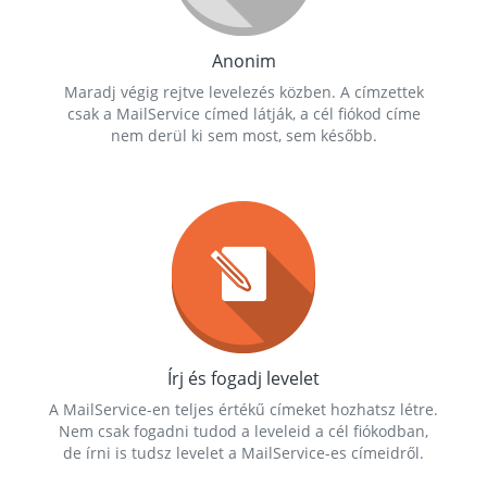
Anonim
Maradj végig rejtve levelezés közben. A címzettek
csak a MailService címed látják, a cél fiókod címe
nem derül ki sem most, sem később.
Írj és fogadj levelet
A MailService-en teljes értékű címeket hozhatsz létre.
Nem csak fogadni tudod a leveleid a cél fiókodban,
de írni is tudsz levelet a MailService-es címeidről.