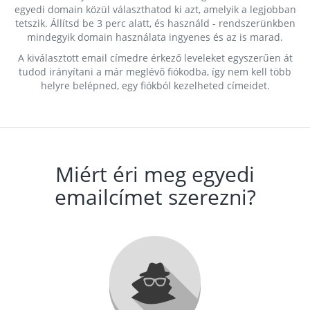
egyedi domain közül választhatod ki azt, amelyik a legjobban
tetszik. Állítsd be 3 perc alatt, és használd - rendszerünkben
mindegyik domain használata ingyenes és az is marad.
A kiválasztott email címedre érkező leveleket egyszerűen át
tudod irányítani a már meglévő fiókodba, így nem kell több
helyre belépned, egy fiókból kezelheted címeidet.
Miért éri meg egyedi
emailcímet szerezni?