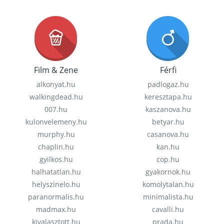
Film & Zene
Férfi
alkonyat.hu
padlogaz.hu
walkingdead.hu
keresztapa.hu
007.hu
kaszanova.hu
kulonvelemeny.hu
betyar.hu
murphy.hu
casanova.hu
chaplin.hu
kan.hu
gyilkos.hu
cop.hu
halhatatlan.hu
gyakornok.hu
helyszinelo.hu
komolytalan.hu
paranormalis.hu
minimalista.hu
madmax.hu
cavalli.hu
kivalasztott.hu
prada.hu