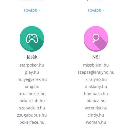
Tovább »
Tovább »
Játék
Női
starpoker.hu
missbikini.hu
play.hu
szepsegkiralyno.hu
hulyegyerek.hu
kiralyno.hu
omg.hu
diaklany.hu
texaspoker.hu
bombazo.hu
pokerclub.hu
bianca.hu
szabadulo.hu
veronika.hu
zsugabubus.hu
cindy.hu
pokerface.hu
woman.hu