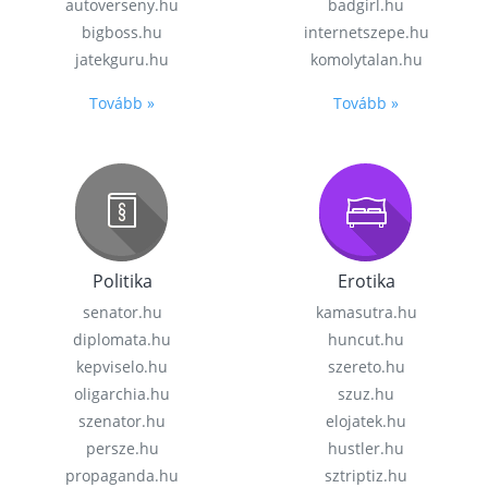
autoverseny.hu
badgirl.hu
bigboss.hu
internetszepe.hu
jatekguru.hu
komolytalan.hu
Tovább »
Tovább »
Politika
Erotika
senator.hu
kamasutra.hu
diplomata.hu
huncut.hu
kepviselo.hu
szereto.hu
oligarchia.hu
szuz.hu
szenator.hu
elojatek.hu
persze.hu
hustler.hu
propaganda.hu
sztriptiz.hu