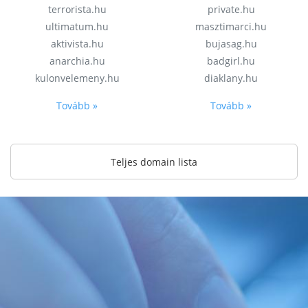
terrorista.hu
private.hu
ultimatum.hu
masztimarci.hu
aktivista.hu
bujasag.hu
anarchia.hu
badgirl.hu
kulonvelemeny.hu
diaklany.hu
Tovább »
Tovább »
Teljes domain lista