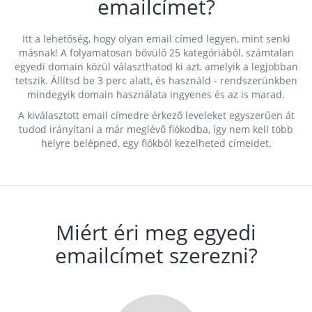
emailcímet?
Itt a lehetőség, hogy olyan email címed legyen, mint senki
másnak! A folyamatosan bővülő 25 kategóriából, számtalan
egyedi domain közül választhatod ki azt, amelyik a legjobban
tetszik. Állítsd be 3 perc alatt, és használd - rendszerünkben
mindegyik domain használata ingyenes és az is marad.
A kiválasztott email címedre érkező leveleket egyszerűen át
tudod irányítani a már meglévő fiókodba, így nem kell több
helyre belépned, egy fiókból kezelheted címeidet.
Miért éri meg egyedi
emailcímet szerezni?