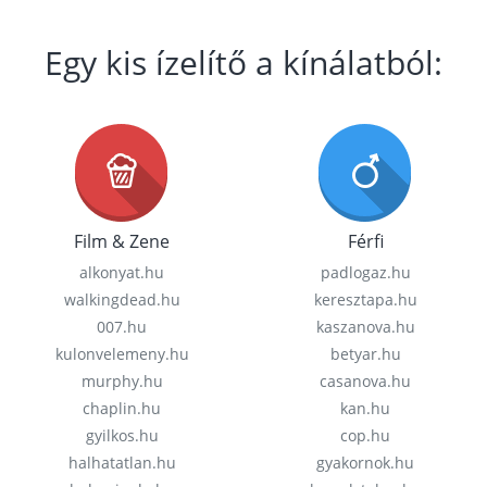
Egy kis ízelítő a kínálatból:
Film & Zene
Férfi
alkonyat.hu
padlogaz.hu
walkingdead.hu
keresztapa.hu
007.hu
kaszanova.hu
kulonvelemeny.hu
betyar.hu
murphy.hu
casanova.hu
chaplin.hu
kan.hu
gyilkos.hu
cop.hu
halhatatlan.hu
gyakornok.hu