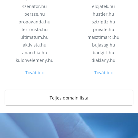
szenator.hu
elojatek.hu
persze.hu
hustler.hu
propaganda.hu
sztriptiz.hu
terrorista.hu
private.hu
ultimatum.hu
masztimarci.hu
aktivista.hu
bujasag.hu
anarchia.hu
badgirl.hu
kulonvelemeny.hu
diaklany.hu
Tovább »
Tovább »
Teljes domain lista