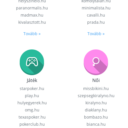
helyszinelo.hu
komolytalan.hu
paranormalis.hu
minimalista.hu
madmax.hu
cavalli.hu
kivalasztott.hu
prada.hu
Tovább »
Tovább »
Játék
Női
starpoker.hu
missbikini.hu
play.hu
szepsegkiralyno.hu
hulyegyerek.hu
kiralyno.hu
omg.hu
diaklany.hu
texaspoker.hu
bombazo.hu
pokerclub.hu
bianca.hu