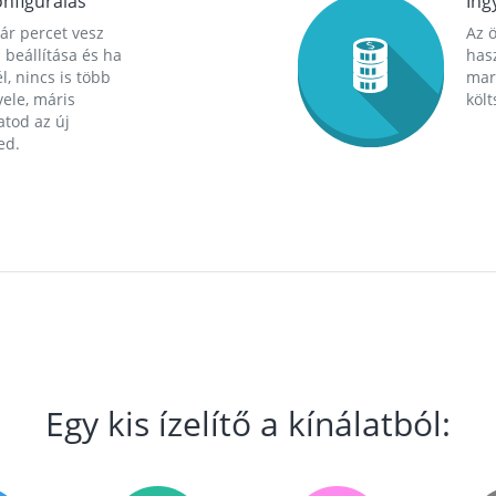
nfigurálás
Ing
ár percet vesz
Az 
 beállítása és ha
hasz
l, nincs is több
mara
ele, máris
költ
tod az új
ed.
Egy kis ízelítő a kínálatból: