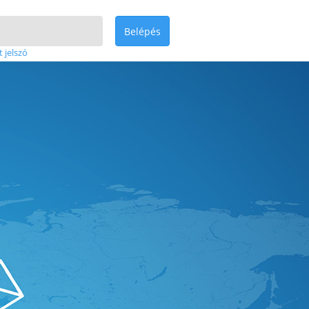
Belépés
t jelszó