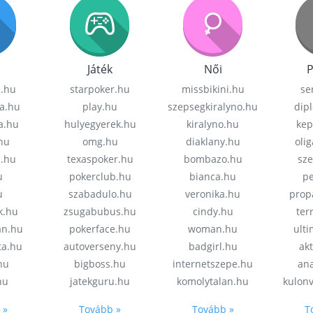
Játék
Női
P
z.hu
starpoker.hu
missbikini.hu
se
a.hu
play.hu
szepsegkiralyno.hu
dip
a.hu
hulyegyerek.hu
kiralyno.hu
kep
hu
omg.hu
diaklany.hu
oli
a.hu
texaspoker.hu
bombazo.hu
sz
u
pokerclub.hu
bianca.hu
pe
u
szabadulo.hu
veronika.hu
prop
k.hu
zsugabubus.hu
cindy.hu
ter
an.hu
pokerface.hu
woman.hu
ult
ta.hu
autoverseny.hu
badgirl.hu
akt
.hu
bigboss.hu
internetszepe.hu
an
hu
jatekguru.hu
komolytalan.hu
kulon
 »
Tovább »
Tovább »
T