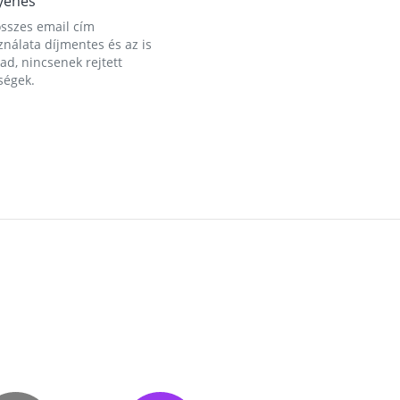
yenes
összes email cím
nálata díjmentes és az is
d, nincsenek rejtett
ségek.