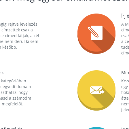
Írj 
gig rejtve levelezés
A Ma
 címzettek csak a
cím
ce címed látják, a cél
csak
me nem derül ki sem
a cé
m később.
tuds
címe
ek
Min
 kategóriában
Kez
n egyedi domain
egy 
aszthatsz, hogy
fió
hasd a számodra
átt
 megfelelőt.
nem
jele