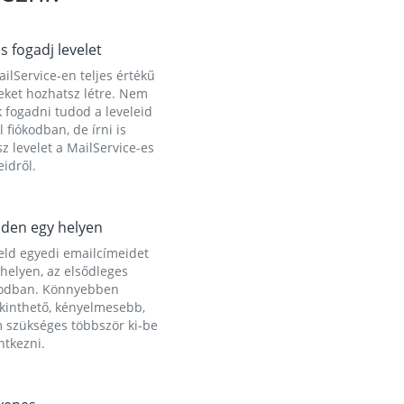
és fogadj levelet
ilService-en teljes értékű
eket hozhatsz létre. Nem
 fogadni tudod a leveleid
l fiókodban, de írni is
z levelet a MailService-es
idről.
den egy helyen
eld egyedi emailcímeidet
helyen, az elsődleges
kodban. Könnyebben
ekinthető, kényelmesebb,
 szükséges többször ki-be
ntkezni.