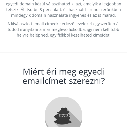
egyedi domain közül választhatod ki azt, amelyik a legjobban
tetszik. Állítsd be 3 perc alatt, és használd - rendszerünkben
mindegyik domain használata ingyenes és az is marad.
A kiválasztott email címedre érkező leveleket egyszerűen át
tudod irányítani a már meglévő fiókodba, így nem kell több
helyre belépned, egy fiókból kezelheted címeidet.
Miért éri meg egyedi
emailcímet szerezni?