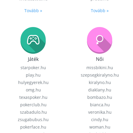
Tovább »
Tovább »
Játék
Női
starpoker.hu
missbikini.hu
play.hu
szepsegkiralyno.hu
hulyegyerek.hu
kiralyno.hu
omg.hu
diaklany.hu
texaspoker.hu
bombazo.hu
pokerclub.hu
bianca.hu
szabadulo.hu
veronika.hu
zsugabubus.hu
cindy.hu
pokerface.hu
woman.hu