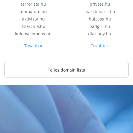
terrorista.hu
private.hu
ultimatum.hu
masztimarci.hu
aktivista.hu
bujasag.hu
anarchia.hu
badgirl.hu
kulonvelemeny.hu
diaklany.hu
Tovább »
Tovább »
Teljes domain lista