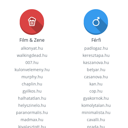
Film & Zene
Férfi
alkonyat.hu
padlogaz.hu
walkingdead.hu
keresztapa.hu
007.hu
kaszanova.hu
kulonvelemeny.hu
betyar.hu
murphy.hu
casanova.hu
chaplin.hu
kan.hu
gyilkos.hu
cop.hu
halhatatlan.hu
gyakornok.hu
helyszinelo.hu
komolytalan.hu
paranormalis.hu
minimalista.hu
madmax.hu
cavalli.hu
kivalasztott.hu
prada.hu