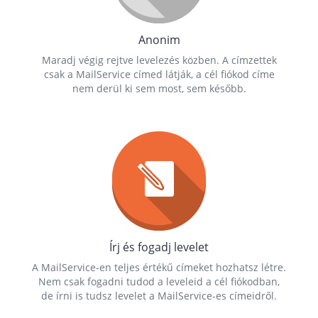
Anonim
Maradj végig rejtve levelezés közben. A címzettek
csak a MailService címed látják, a cél fiókod címe
nem derül ki sem most, sem később.
Írj és fogadj levelet
A MailService-en teljes értékű címeket hozhatsz létre.
Nem csak fogadni tudod a leveleid a cél fiókodban,
de írni is tudsz levelet a MailService-es címeidről.