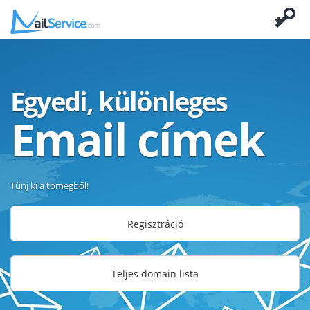
Egyedi, különleges
Email címek
Tűnj ki a tömegből!
Regisztráció
Teljes domain lista