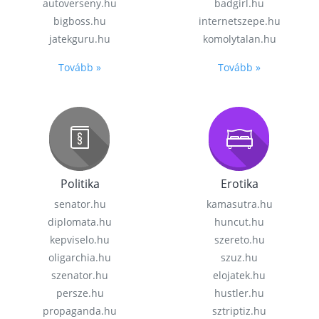
autoverseny.hu
badgirl.hu
bigboss.hu
internetszepe.hu
jatekguru.hu
komolytalan.hu
Tovább »
Tovább »
Politika
Erotika
senator.hu
kamasutra.hu
diplomata.hu
huncut.hu
kepviselo.hu
szereto.hu
oligarchia.hu
szuz.hu
szenator.hu
elojatek.hu
persze.hu
hustler.hu
propaganda.hu
sztriptiz.hu