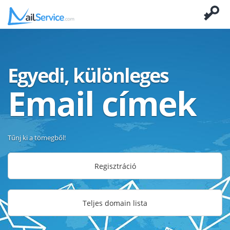
Egyedi, különleges
Email címek
Tűnj ki a tömegből!
Regisztráció
Teljes domain lista