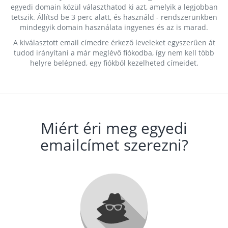
egyedi domain közül választhatod ki azt, amelyik a legjobban
tetszik. Állítsd be 3 perc alatt, és használd - rendszerünkben
mindegyik domain használata ingyenes és az is marad.
A kiválasztott email címedre érkező leveleket egyszerűen át
tudod irányítani a már meglévő fiókodba, így nem kell több
helyre belépned, egy fiókból kezelheted címeidet.
Miért éri meg egyedi
emailcímet szerezni?