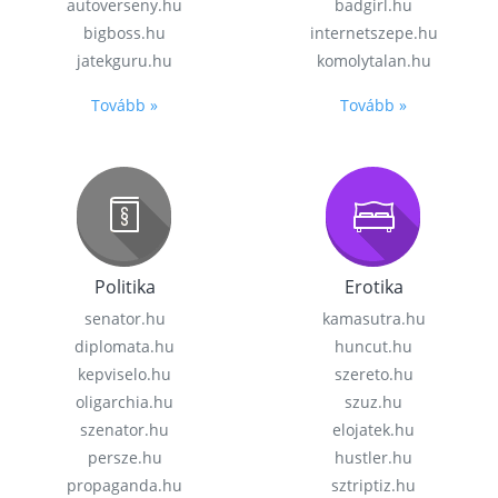
autoverseny.hu
badgirl.hu
bigboss.hu
internetszepe.hu
jatekguru.hu
komolytalan.hu
Tovább »
Tovább »
Politika
Erotika
senator.hu
kamasutra.hu
diplomata.hu
huncut.hu
kepviselo.hu
szereto.hu
oligarchia.hu
szuz.hu
szenator.hu
elojatek.hu
persze.hu
hustler.hu
propaganda.hu
sztriptiz.hu