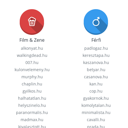
Film & Zene
Férfi
alkonyat.hu
padlogaz.hu
walkingdead.hu
keresztapa.hu
007.hu
kaszanova.hu
kulonvelemeny.hu
betyar.hu
murphy.hu
casanova.hu
chaplin.hu
kan.hu
gyilkos.hu
cop.hu
halhatatlan.hu
gyakornok.hu
helyszinelo.hu
komolytalan.hu
paranormalis.hu
minimalista.hu
madmax.hu
cavalli.hu
kivalasztott.hu
prada.hu