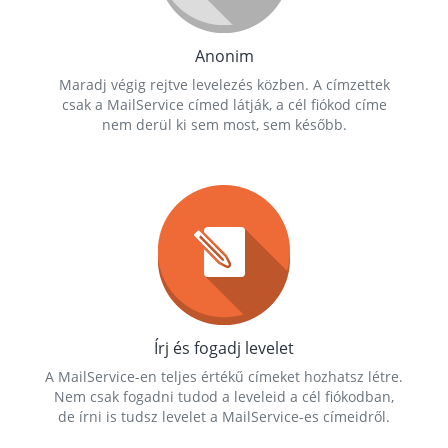
Anonim
Maradj végig rejtve levelezés közben. A címzettek
csak a MailService címed látják, a cél fiókod címe
nem derül ki sem most, sem később.
Írj és fogadj levelet
A MailService-en teljes értékű címeket hozhatsz létre.
Nem csak fogadni tudod a leveleid a cél fiókodban,
de írni is tudsz levelet a MailService-es címeidről.