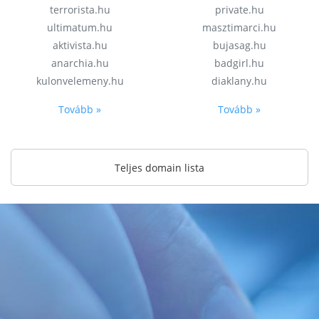
terrorista.hu
private.hu
ultimatum.hu
masztimarci.hu
aktivista.hu
bujasag.hu
anarchia.hu
badgirl.hu
kulonvelemeny.hu
diaklany.hu
Tovább »
Tovább »
Teljes domain lista