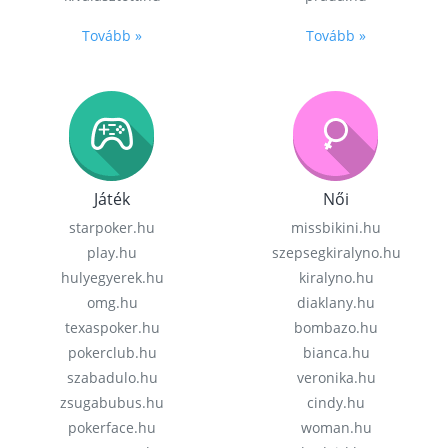
Tovább »
Tovább »
Játék
Női
starpoker.hu
missbikini.hu
play.hu
szepsegkiralyno.hu
hulyegyerek.hu
kiralyno.hu
omg.hu
diaklany.hu
texaspoker.hu
bombazo.hu
pokerclub.hu
bianca.hu
szabadulo.hu
veronika.hu
zsugabubus.hu
cindy.hu
pokerface.hu
woman.hu