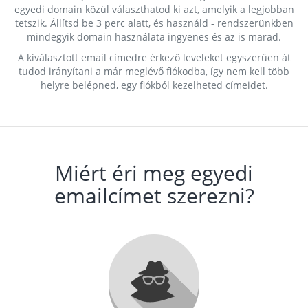
egyedi domain közül választhatod ki azt, amelyik a legjobban
tetszik. Állítsd be 3 perc alatt, és használd - rendszerünkben
mindegyik domain használata ingyenes és az is marad.
A kiválasztott email címedre érkező leveleket egyszerűen át
tudod irányítani a már meglévő fiókodba, így nem kell több
helyre belépned, egy fiókból kezelheted címeidet.
Miért éri meg egyedi
emailcímet szerezni?