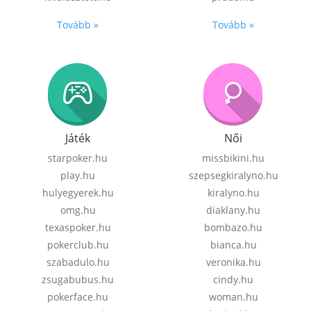
Tovább »
Tovább »
Játék
Női
starpoker.hu
missbikini.hu
play.hu
szepsegkiralyno.hu
hulyegyerek.hu
kiralyno.hu
omg.hu
diaklany.hu
texaspoker.hu
bombazo.hu
pokerclub.hu
bianca.hu
szabadulo.hu
veronika.hu
zsugabubus.hu
cindy.hu
pokerface.hu
woman.hu