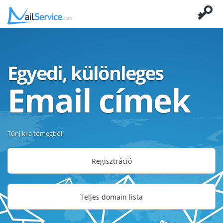
Egyedi, különleges
Email címek
Tűnj ki a tömegből!
Regisztráció
Teljes domain lista