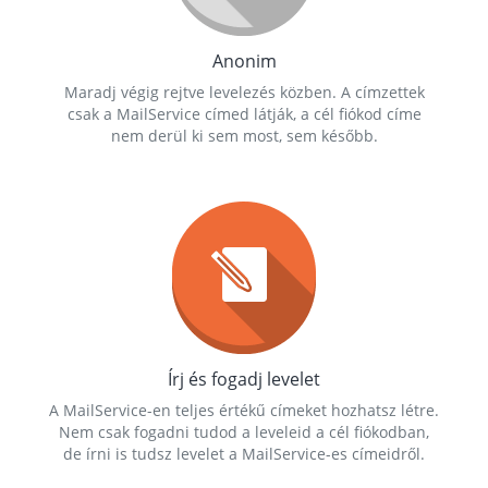
Anonim
Maradj végig rejtve levelezés közben. A címzettek
csak a MailService címed látják, a cél fiókod címe
nem derül ki sem most, sem később.
Írj és fogadj levelet
A MailService-en teljes értékű címeket hozhatsz létre.
Nem csak fogadni tudod a leveleid a cél fiókodban,
de írni is tudsz levelet a MailService-es címeidről.