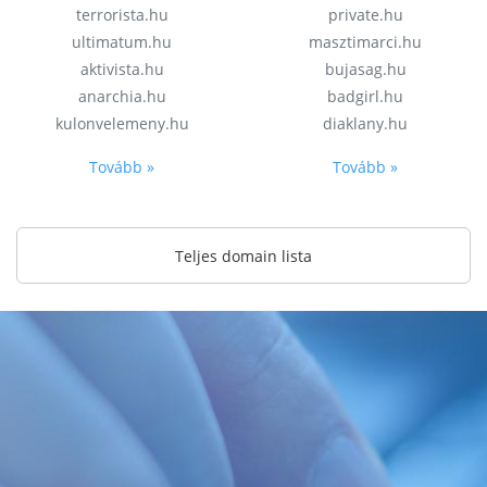
terrorista.hu
private.hu
ultimatum.hu
masztimarci.hu
aktivista.hu
bujasag.hu
anarchia.hu
badgirl.hu
kulonvelemeny.hu
diaklany.hu
Tovább »
Tovább »
Teljes domain lista