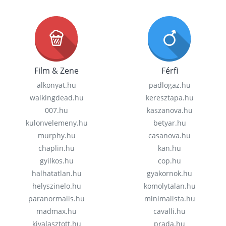
Film & Zene
Férfi
alkonyat.hu
padlogaz.hu
walkingdead.hu
keresztapa.hu
007.hu
kaszanova.hu
kulonvelemeny.hu
betyar.hu
murphy.hu
casanova.hu
chaplin.hu
kan.hu
gyilkos.hu
cop.hu
halhatatlan.hu
gyakornok.hu
helyszinelo.hu
komolytalan.hu
paranormalis.hu
minimalista.hu
madmax.hu
cavalli.hu
kivalasztott.hu
prada.hu