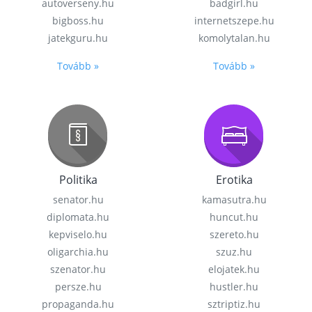
autoverseny.hu
badgirl.hu
bigboss.hu
internetszepe.hu
jatekguru.hu
komolytalan.hu
Tovább »
Tovább »
Politika
Erotika
senator.hu
kamasutra.hu
diplomata.hu
huncut.hu
kepviselo.hu
szereto.hu
oligarchia.hu
szuz.hu
szenator.hu
elojatek.hu
persze.hu
hustler.hu
propaganda.hu
sztriptiz.hu