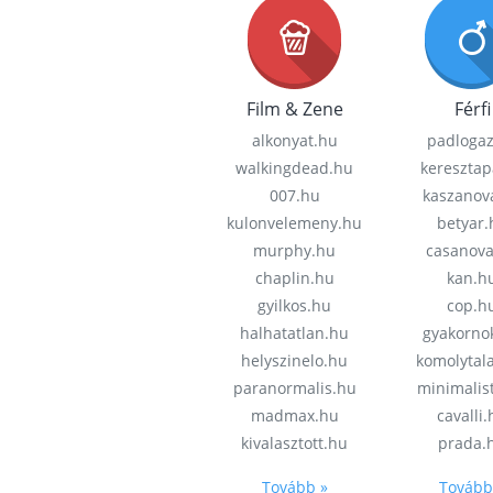
Film & Zene
Férfi
alkonyat.hu
padloga
walkingdead.hu
keresztap
007.hu
kaszanov
kulonvelemeny.hu
betyar.
murphy.hu
casanov
chaplin.hu
kan.h
gyilkos.hu
cop.h
halhatatlan.hu
gyakorno
helyszinelo.hu
komolytal
paranormalis.hu
minimalis
madmax.hu
cavalli
kivalasztott.hu
prada.
Tovább »
Tovább