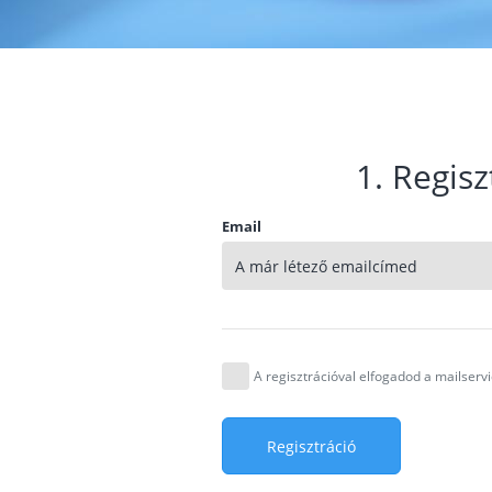
1. Regisz
Email
A regisztrációval elfogadod a mailser
Regisztráció