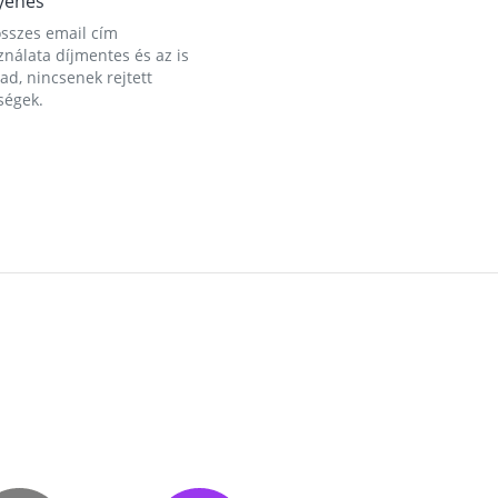
yenes
összes email cím
nálata díjmentes és az is
d, nincsenek rejtett
ségek.