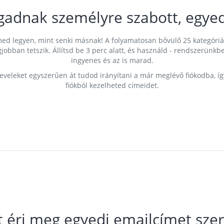
gadnak személyre szabott, egyed
címed legyen, mint senki másnak! A folyamatosan bővülő 25 kategóri
egjobban tetszik. Állítsd be 3 perc alatt, és használd - rendszerü
ingyenes és az is marad.
leveleket egyszerűen át tudod irányítani a már meglévő fiókodba, í
fiókból kezelheted címeidet.
t éri meg egyedi emailcímet szer