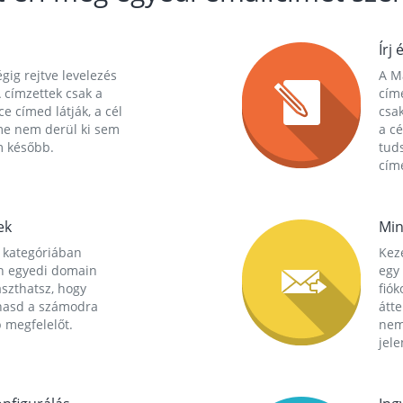
Írj 
gig rejtve levelezés
A Ma
 címzettek csak a
cím
ce címed látják, a cél
csak
me nem derül ki sem
a cé
m később.
tuds
címe
ek
Min
 kategóriában
Kez
n egyedi domain
egy 
aszthatsz, hogy
fió
hasd a számodra
átt
 megfelelőt.
nem
jele