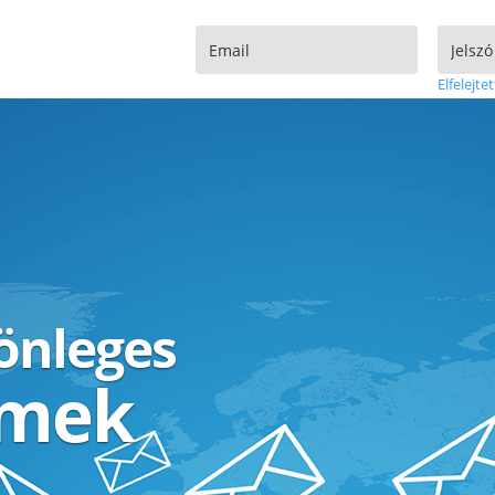
Elfelejtet
lönleges
ímek