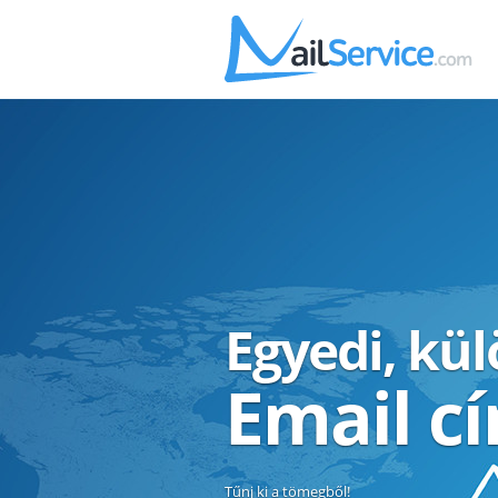
Egyedi, kü
Email c
Tűnj ki a tömegből!