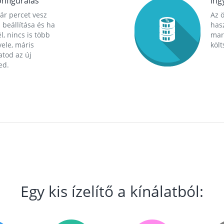
nfigurálás
Ing
ár percet vesz
Az 
 beállítása és ha
hasz
l, nincs is több
mara
ele, máris
költ
tod az új
ed.
Egy kis ízelítő a kínálatból: