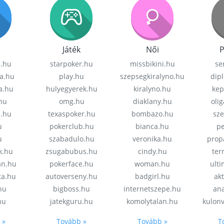
Játék
Női
P
z.hu
starpoker.hu
missbikini.hu
se
a.hu
play.hu
szepsegkiralyno.hu
dip
a.hu
hulyegyerek.hu
kiralyno.hu
kep
hu
omg.hu
diaklany.hu
oli
a.hu
texaspoker.hu
bombazo.hu
sz
u
pokerclub.hu
bianca.hu
pe
u
szabadulo.hu
veronika.hu
prop
k.hu
zsugabubus.hu
cindy.hu
ter
an.hu
pokerface.hu
woman.hu
ult
ta.hu
autoverseny.hu
badgirl.hu
akt
.hu
bigboss.hu
internetszepe.hu
an
hu
jatekguru.hu
komolytalan.hu
kulon
 »
Tovább »
Tovább »
T