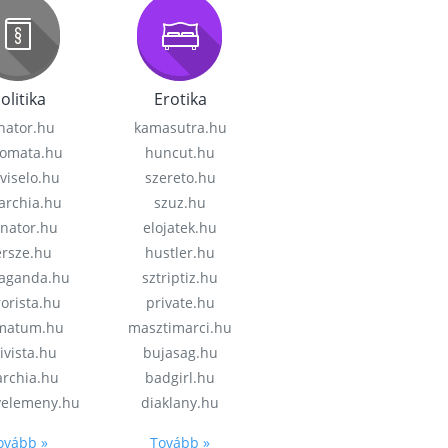
olitika
Erotika
nator.hu
kamasutra.hu
lomata.hu
huncut.hu
viselo.hu
szereto.hu
garchia.hu
szuz.hu
enator.hu
elojatek.hu
rsze.hu
hustler.hu
aganda.hu
sztriptiz.hu
rorista.hu
private.hu
imatum.hu
masztimarci.hu
ivista.hu
bujasag.hu
archia.hu
badgirl.hu
velemeny.hu
diaklany.hu
ovább »
Tovább »