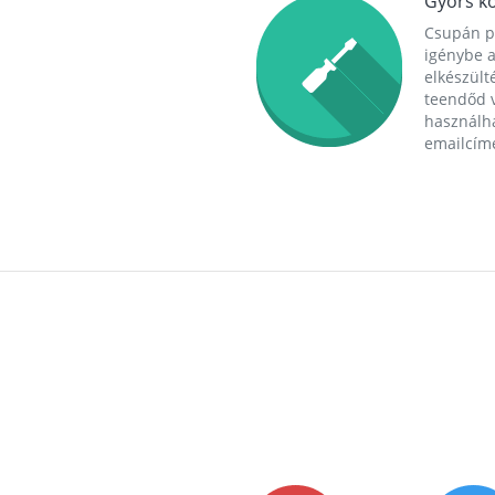
Gyors ko
Csupán p
igénybe a
elkészülté
teendőd v
használha
emailcím