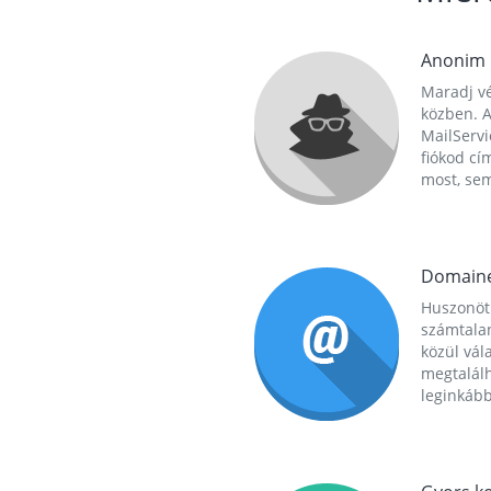
Anonim
Maradj vé
közben. A
MailServi
fiókod cí
most, se
Domain
Huszonöt
számtala
közül vál
megtalál
leginkább