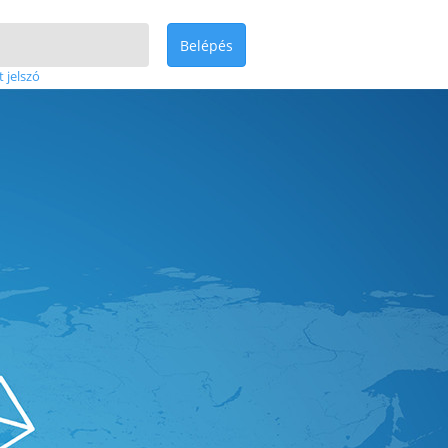
Belépés
t jelszó