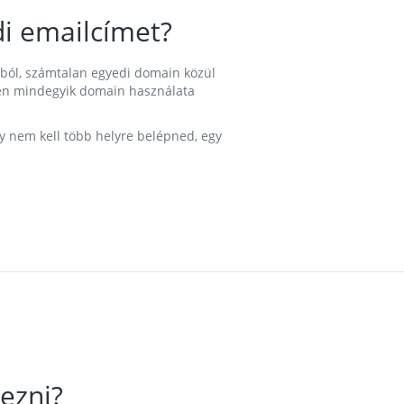
i emailcímet?
ából, számtalan egyedi domain közül
nkben mindegyik domain használata
gy nem kell több helyre belépned, egy
ezni?