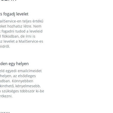
és fogadj levelet
ilService-en teljes értékű
eket hozhatsz létre. Nem
 fogadni tudod a leveleid
l fiókodban, de írni is
z levelet a MailService-es
idről.
den egy helyen
eld egyedi emailcímeidet
helyen, az elsődleges
kodban. Könnyebben
ekinthető, kényelmesebb,
 szükséges többször ki-be
ntkezni.