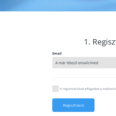
1. Regisz
Email
A regisztrációval elfogadod a mailser
Regisztráció