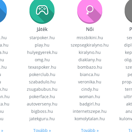
Játék
Női
P
z.hu
starpoker.hu
missbikini.hu
se
a.hu
play.hu
szepsegkiralyno.hu
dip
a.hu
hulyegyerek.hu
kiralyno.hu
kep
hu
omg.hu
diaklany.hu
oli
a.hu
texaspoker.hu
bombazo.hu
sz
u
pokerclub.hu
bianca.hu
pe
u
szabadulo.hu
veronika.hu
prop
k.hu
zsugabubus.hu
cindy.hu
ter
an.hu
pokerface.hu
woman.hu
ult
ta.hu
autoverseny.hu
badgirl.hu
akt
.hu
bigboss.hu
internetszepe.hu
an
hu
jatekguru.hu
komolytalan.hu
kulon
 »
Tovább »
Tovább »
T