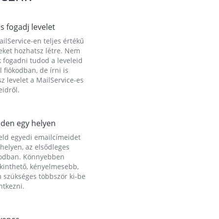
és fogadj levelet
ilService-en teljes értékű
eket hozhatsz létre. Nem
 fogadni tudod a leveleid
l fiókodban, de írni is
z levelet a MailService-es
idről.
den egy helyen
eld egyedi emailcímeidet
helyen, az elsődleges
kodban. Könnyebben
ekinthető, kényelmesebb,
 szükséges többször ki-be
ntkezni.