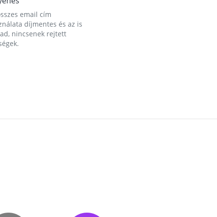
yenes
összes email cím
nálata díjmentes és az is
d, nincsenek rejtett
ségek.