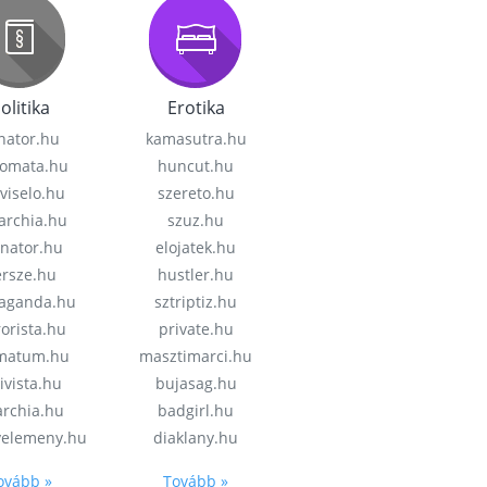
olitika
Erotika
nator.hu
kamasutra.hu
lomata.hu
huncut.hu
viselo.hu
szereto.hu
garchia.hu
szuz.hu
enator.hu
elojatek.hu
rsze.hu
hustler.hu
aganda.hu
sztriptiz.hu
rorista.hu
private.hu
imatum.hu
masztimarci.hu
ivista.hu
bujasag.hu
archia.hu
badgirl.hu
velemeny.hu
diaklany.hu
ovább »
Tovább »