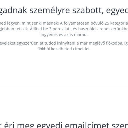
gadnak személyre szabott, egyed
címed legyen, mint senki másnak! A folyamatosan bővülő 25 kategóri
egjobban tetszik. Állítsd be 3 perc alatt, és használd - rendszerü
ingyenes és az is marad.
leveleket egyszerűen át tudod irányítani a már meglévő fiókodba, í
fiókból kezelheted címeidet.
t éri meg egyedi emailcímet szer