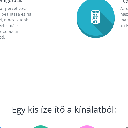
nfigurálás
Ing
ár percet vesz
Az 
 beállítása és ha
hasz
l, nincs is több
mara
ele, máris
költ
tod az új
ed.
Egy kis ízelítő a kínálatból: