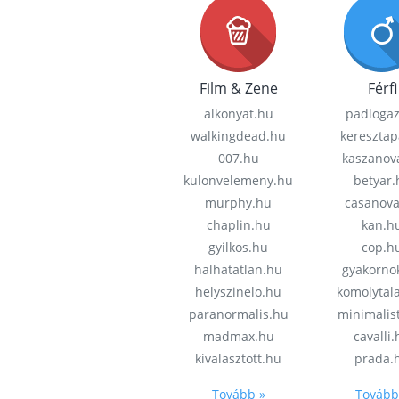
Film & Zene
Férfi
alkonyat.hu
padloga
walkingdead.hu
keresztap
007.hu
kaszanov
kulonvelemeny.hu
betyar.
murphy.hu
casanov
chaplin.hu
kan.h
gyilkos.hu
cop.h
halhatatlan.hu
gyakorno
helyszinelo.hu
komolytal
paranormalis.hu
minimalis
madmax.hu
cavalli
kivalasztott.hu
prada.
Tovább »
Tovább