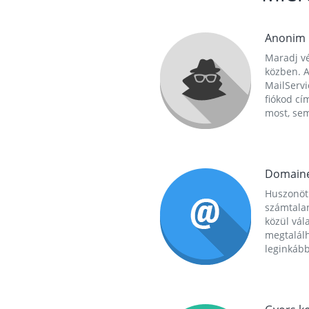
Anonim
Maradj vé
közben. A
MailServi
fiókod cí
most, se
Domain
Huszonöt
számtala
közül vál
megtalál
leginkább