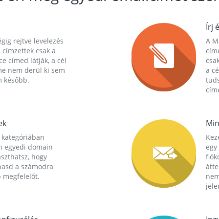
Írj 
gig rejtve levelezés
A Ma
 címzettek csak a
cím
ce címed látják, a cél
csak
me nem derül ki sem
a cé
m később.
tuds
címe
ek
Min
 kategóriában
Kez
n egyedi domain
egy 
aszthatsz, hogy
fió
hasd a számodra
átt
 megfelelőt.
nem
jele