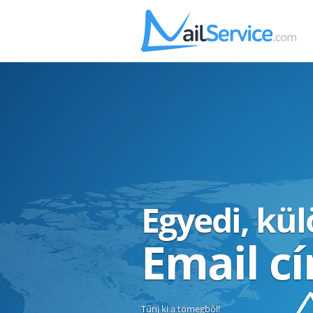
Egyedi, kü
Email c
Tűnj ki a tömegből!