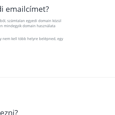
i emailcímet?
ából, számtalan egyedi domain közül
nkben mindegyik domain használata
gy nem kell több helyre belépned, egy
ezni?