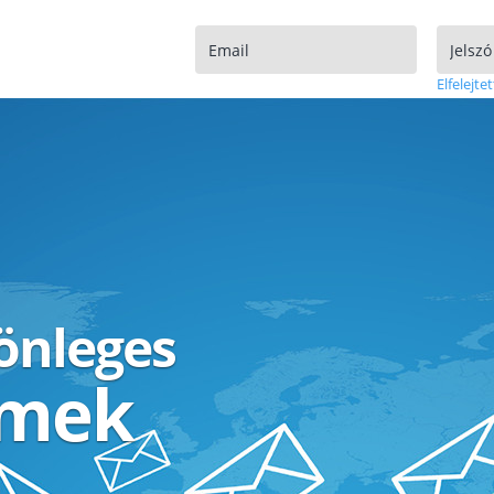
Elfelejtet
lönleges
ímek