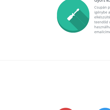
Gyors ko
Csupán p
igénybe a
elkészülté
teendőd v
használha
emailcím