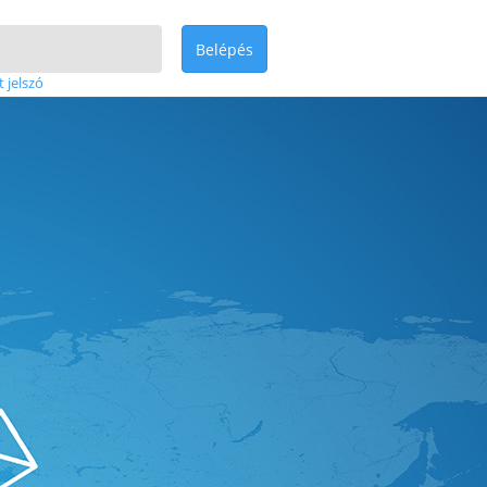
Belépés
t jelszó