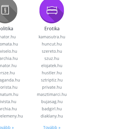
olitika
Erotika
nator.hu
kamasutra.hu
lomata.hu
huncut.hu
viselo.hu
szereto.hu
garchia.hu
szuz.hu
enator.hu
elojatek.hu
rsze.hu
hustler.hu
aganda.hu
sztriptiz.hu
rorista.hu
private.hu
imatum.hu
masztimarci.hu
ivista.hu
bujasag.hu
archia.hu
badgirl.hu
velemeny.hu
diaklany.hu
ovább »
Tovább »