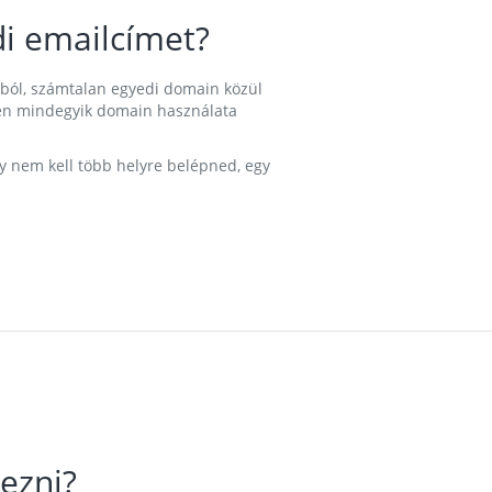
i emailcímet?
ából, számtalan egyedi domain közül
nkben mindegyik domain használata
gy nem kell több helyre belépned, egy
ezni?