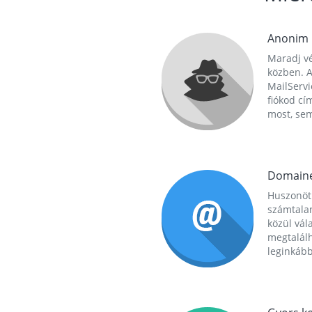
Anonim
Maradj vé
közben. A
MailServi
fiókod cí
most, se
Domain
Huszonöt
számtala
közül vál
megtalál
leginkább