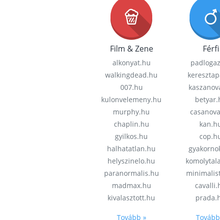
Film & Zene
Férfi
alkonyat.hu
padloga
walkingdead.hu
keresztap
007.hu
kaszanov
kulonvelemeny.hu
betyar.
murphy.hu
casanov
chaplin.hu
kan.h
gyilkos.hu
cop.h
halhatatlan.hu
gyakorno
helyszinelo.hu
komolytal
paranormalis.hu
minimalis
madmax.hu
cavalli
kivalasztott.hu
prada.
Tovább »
Tovább