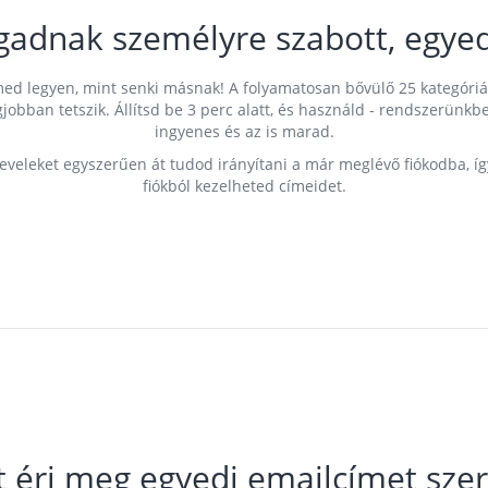
gadnak személyre szabott, egyed
címed legyen, mint senki másnak! A folyamatosan bővülő 25 kategóri
egjobban tetszik. Állítsd be 3 perc alatt, és használd - rendszerü
ingyenes és az is marad.
leveleket egyszerűen át tudod irányítani a már meglévő fiókodba, í
fiókból kezelheted címeidet.
t éri meg egyedi emailcímet szer