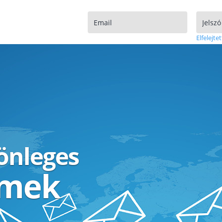
Elfelejtet
lönleges
ímek