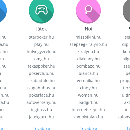
Játék
Női
P
z.hu
starpoker.hu
missbikini.hu
se
a.hu
play.hu
szepsegkiralyno.hu
dip
a.hu
hulyegyerek.hu
kiralyno.hu
kep
hu
omg.hu
diaklany.hu
oli
a.hu
texaspoker.hu
bombazo.hu
sz
u
pokerclub.hu
bianca.hu
pe
u
szabadulo.hu
veronika.hu
prop
k.hu
zsugabubus.hu
cindy.hu
ter
an.hu
pokerface.hu
woman.hu
ult
ta.hu
autoverseny.hu
badgirl.hu
akt
.hu
bigboss.hu
internetszepe.hu
an
hu
jatekguru.hu
komolytalan.hu
kulon
 »
Tovább »
Tovább »
T