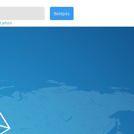
Belépés
t jelszó