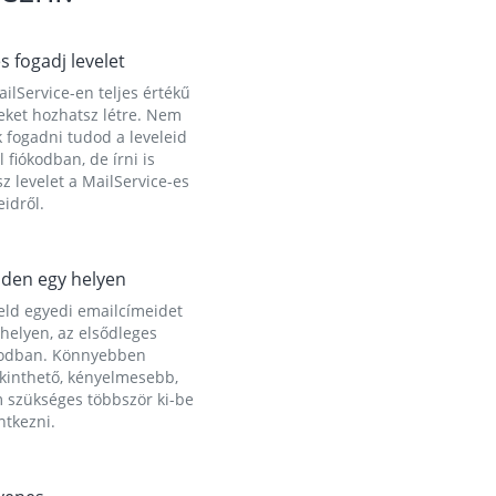
és fogadj levelet
ilService-en teljes értékű
eket hozhatsz létre. Nem
 fogadni tudod a leveleid
l fiókodban, de írni is
z levelet a MailService-es
idről.
den egy helyen
eld egyedi emailcímeidet
helyen, az elsődleges
kodban. Könnyebben
ekinthető, kényelmesebb,
 szükséges többször ki-be
ntkezni.