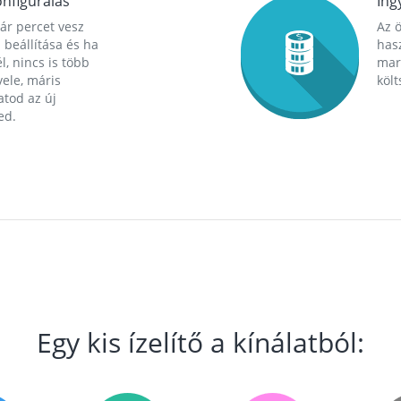
nfigurálás
Ing
ár percet vesz
Az 
 beállítása és ha
hasz
l, nincs is több
mara
ele, máris
költ
tod az új
ed.
Egy kis ízelítő a kínálatból: