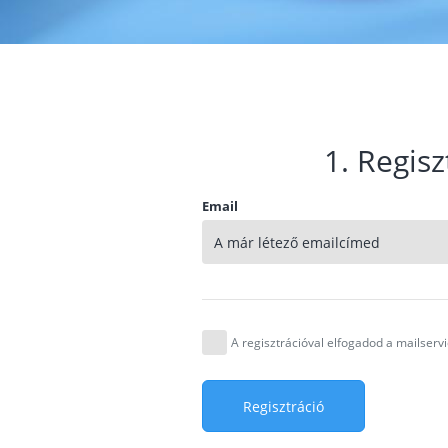
1. Regisz
Email
A regisztrációval elfogadod a mailser
Regisztráció