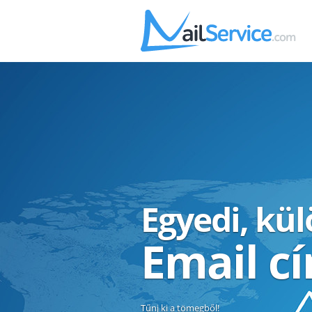
Egyedi, kü
Email c
Tűnj ki a tömegből!