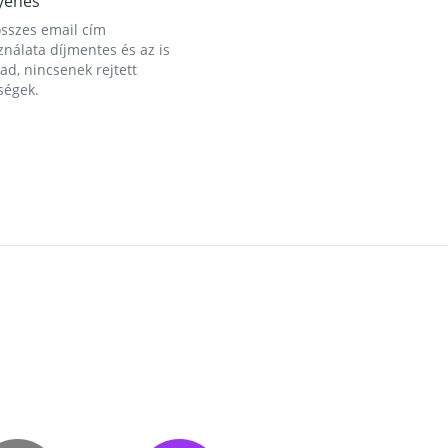
yenes
összes email cím
nálata díjmentes és az is
d, nincsenek rejtett
ségek.