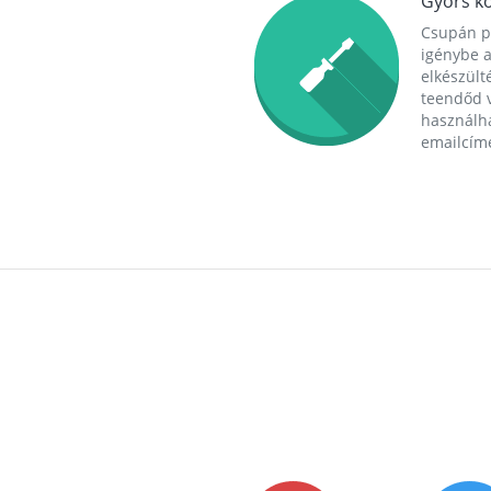
Gyors ko
Csupán p
igénybe a
elkészülté
teendőd v
használha
emailcím