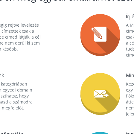
Írj 
gig rejtve levelezés
A Ma
 címzettek csak a
cím
ce címed látják, a cél
csak
me nem derül ki sem
a cé
m később.
tuds
címe
ek
Min
 kategóriában
Kez
n egyedi domain
egy 
aszthatsz, hogy
fió
hasd a számodra
átt
 megfelelőt.
nem
jele