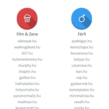
Film & Zene
Férfi
alkonyat.hu
padlogaz.hu
walkingdead.hu
keresztapa.hu
007.hu
kaszanova.hu
kulonvelemeny.hu
betyar.hu
murphy.hu
casanova.hu
chaplin.hu
kan.hu
gyilkos.hu
cop.hu
halhatatlan.hu
gyakornok.hu
helyszinelo.hu
komolytalan.hu
paranormalis.hu
minimalista.hu
madmax.hu
cavalli.hu
kivalasztott.hu
prada.hu