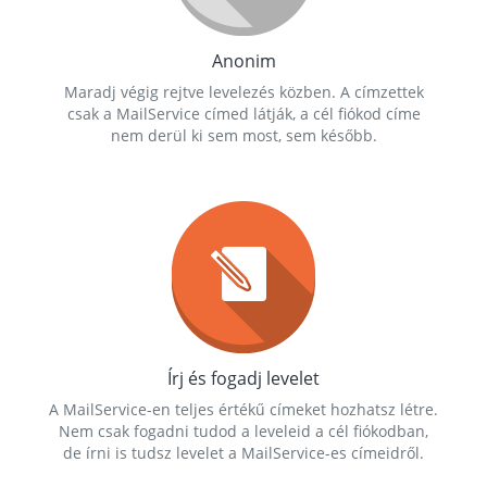
Anonim
Maradj végig rejtve levelezés közben. A címzettek
csak a MailService címed látják, a cél fiókod címe
nem derül ki sem most, sem később.
Írj és fogadj levelet
A MailService-en teljes értékű címeket hozhatsz létre.
Nem csak fogadni tudod a leveleid a cél fiókodban,
de írni is tudsz levelet a MailService-es címeidről.