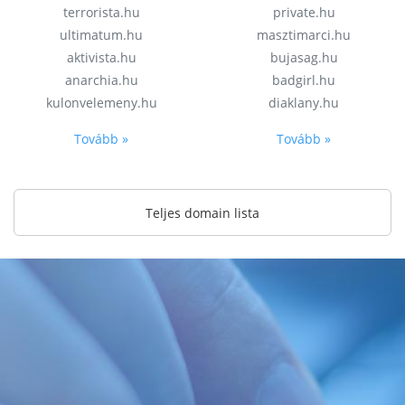
terrorista.hu
private.hu
ultimatum.hu
masztimarci.hu
aktivista.hu
bujasag.hu
anarchia.hu
badgirl.hu
kulonvelemeny.hu
diaklany.hu
Tovább »
Tovább »
Teljes domain lista