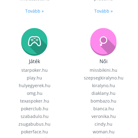
Tovább »
Tovább »
Játék
Női
starpoker.hu
missbikini.hu
play.hu
szepsegkiralyno.hu
hulyegyerek.hu
kiralyno.hu
omg.hu
diaklany.hu
texaspoker.hu
bombazo.hu
pokerclub.hu
bianca.hu
szabadulo.hu
veronika.hu
zsugabubus.hu
cindy.hu
pokerface.hu
woman.hu