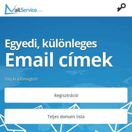
Egyedi, különleges
Email címek
Tűnj ki a tömegből!
Regisztráció
Teljes domain lista