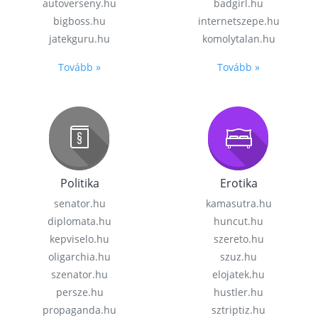
autoverseny.hu
badgirl.hu
bigboss.hu
internetszepe.hu
jatekguru.hu
komolytalan.hu
Tovább »
Tovább »
Politika
Erotika
senator.hu
kamasutra.hu
diplomata.hu
huncut.hu
kepviselo.hu
szereto.hu
oligarchia.hu
szuz.hu
szenator.hu
elojatek.hu
persze.hu
hustler.hu
propaganda.hu
sztriptiz.hu