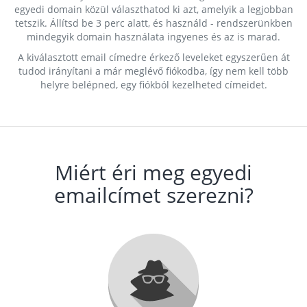
egyedi domain közül választhatod ki azt, amelyik a legjobban
tetszik. Állítsd be 3 perc alatt, és használd - rendszerünkben
mindegyik domain használata ingyenes és az is marad.
A kiválasztott email címedre érkező leveleket egyszerűen át
tudod irányítani a már meglévő fiókodba, így nem kell több
helyre belépned, egy fiókból kezelheted címeidet.
Miért éri meg egyedi
emailcímet szerezni?