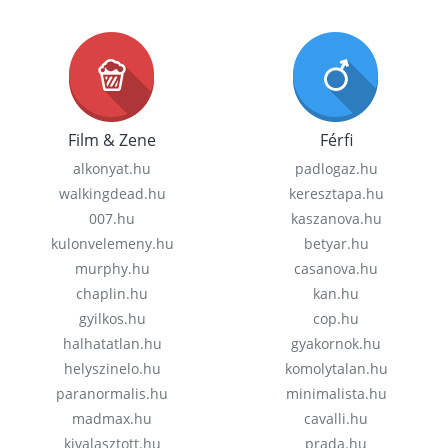
Film & Zene
Férfi
alkonyat.hu
padlogaz.hu
walkingdead.hu
keresztapa.hu
007.hu
kaszanova.hu
kulonvelemeny.hu
betyar.hu
murphy.hu
casanova.hu
chaplin.hu
kan.hu
gyilkos.hu
cop.hu
halhatatlan.hu
gyakornok.hu
helyszinelo.hu
komolytalan.hu
paranormalis.hu
minimalista.hu
madmax.hu
cavalli.hu
kivalasztott.hu
prada.hu