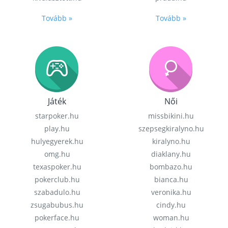
Tovább »
Tovább »
Játék
Női
starpoker.hu
missbikini.hu
play.hu
szepsegkiralyno.hu
hulyegyerek.hu
kiralyno.hu
omg.hu
diaklany.hu
texaspoker.hu
bombazo.hu
pokerclub.hu
bianca.hu
szabadulo.hu
veronika.hu
zsugabubus.hu
cindy.hu
pokerface.hu
woman.hu