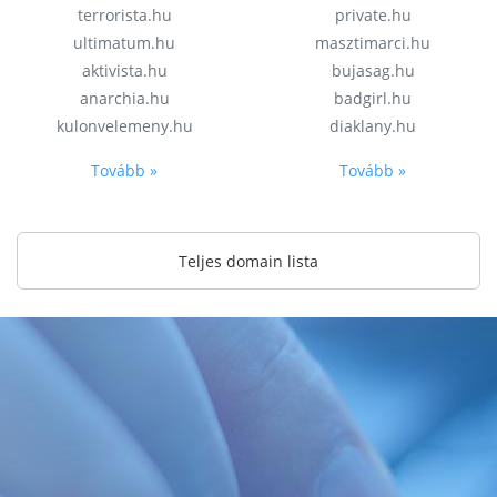
terrorista.hu
private.hu
ultimatum.hu
masztimarci.hu
aktivista.hu
bujasag.hu
anarchia.hu
badgirl.hu
kulonvelemeny.hu
diaklany.hu
Tovább »
Tovább »
Teljes domain lista