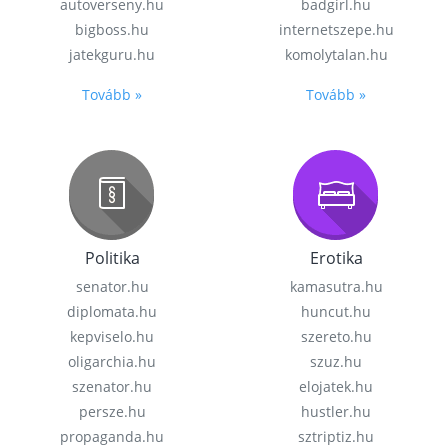
autoverseny.hu
badgirl.hu
bigboss.hu
internetszepe.hu
jatekguru.hu
komolytalan.hu
Tovább »
Tovább »
Politika
Erotika
senator.hu
kamasutra.hu
diplomata.hu
huncut.hu
kepviselo.hu
szereto.hu
oligarchia.hu
szuz.hu
szenator.hu
elojatek.hu
persze.hu
hustler.hu
propaganda.hu
sztriptiz.hu