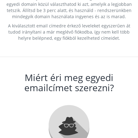
egyedi domain közül választhatod ki azt, amelyik a legjobban
tetszik. Állítsd be 3 perc alatt, és használd - rendszerünkben
mindegyik domain használata ingyenes és az is marad.
A kiválasztott email címedre érkező leveleket egyszerűen át
tudod irányítani a már meglévő fiókodba, így nem kell több
helyre belépned, egy fiókból kezelheted címeidet.
Miért éri meg egyedi
emailcímet szerezni?