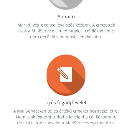
Anonim
Maradj végig rejtve levelezés közben. A címzettek
csak a MailService címed látják, a cél fiókod címe
nem derül ki sem most, sem később.
Írj és fogadj levelet
A MailService-en teljes értékű címeket hozhatsz létre.
Nem csak fogadni tudod a leveleid a cél fiókodban,
de írni is tudsz levelet a MailService-es címeidről.