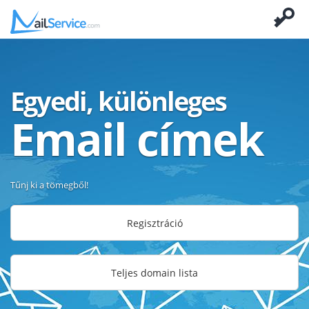
Egyedi, különleges
Email címek
Tűnj ki a tömegből!
Regisztráció
Teljes domain lista