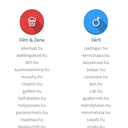
Film & Zene
Férfi
alkonyat.hu
padlogaz.hu
walkingdead.hu
keresztapa.hu
007.hu
kaszanova.hu
kulonvelemeny.hu
betyar.hu
murphy.hu
casanova.hu
chaplin.hu
kan.hu
gyilkos.hu
cop.hu
halhatatlan.hu
gyakornok.hu
helyszinelo.hu
komolytalan.hu
paranormalis.hu
minimalista.hu
madmax.hu
cavalli.hu
kivalasztott.hu
prada.hu