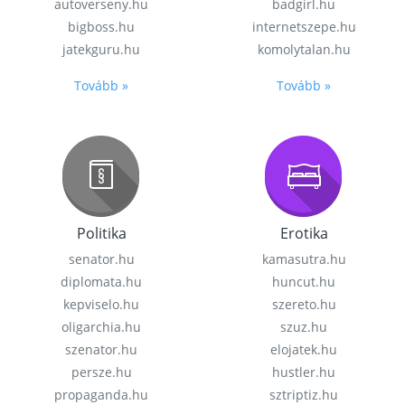
autoverseny.hu
badgirl.hu
bigboss.hu
internetszepe.hu
jatekguru.hu
komolytalan.hu
Tovább »
Tovább »
Politika
Erotika
senator.hu
kamasutra.hu
diplomata.hu
huncut.hu
kepviselo.hu
szereto.hu
oligarchia.hu
szuz.hu
szenator.hu
elojatek.hu
persze.hu
hustler.hu
propaganda.hu
sztriptiz.hu