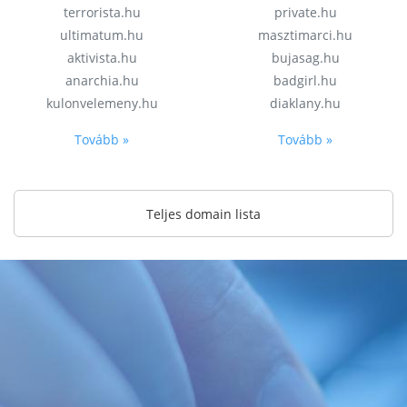
terrorista.hu
private.hu
ultimatum.hu
masztimarci.hu
aktivista.hu
bujasag.hu
anarchia.hu
badgirl.hu
kulonvelemeny.hu
diaklany.hu
Tovább »
Tovább »
Teljes domain lista