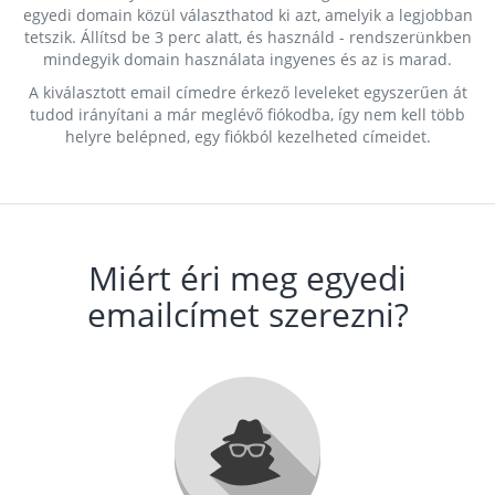
egyedi domain közül választhatod ki azt, amelyik a legjobban
tetszik. Állítsd be 3 perc alatt, és használd - rendszerünkben
mindegyik domain használata ingyenes és az is marad.
A kiválasztott email címedre érkező leveleket egyszerűen át
tudod irányítani a már meglévő fiókodba, így nem kell több
helyre belépned, egy fiókból kezelheted címeidet.
Miért éri meg egyedi
emailcímet szerezni?