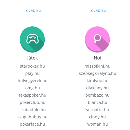
Tovább »
Tovább »
Játék
Női
starpoker.hu
missbikini.hu
play.hu
szepsegkiralyno.hu
hulyegyerek.hu
kiralyno.hu
omg.hu
diaklany.hu
texaspoker.hu
bombazo.hu
pokerclub.hu
bianca.hu
szabadulo.hu
veronika.hu
zsugabubus.hu
cindy.hu
pokerface.hu
woman.hu