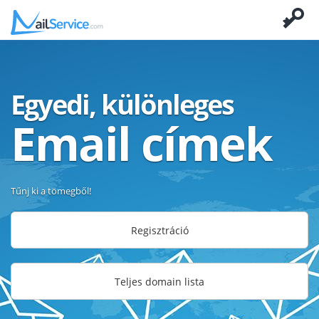
Egyedi, különleges
Email címek
Tűnj ki a tömegből!
Regisztráció
Teljes domain lista