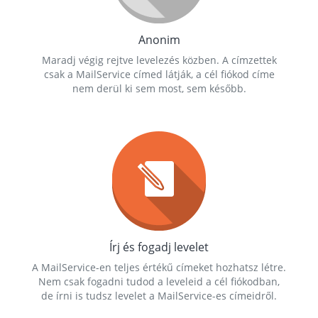
Anonim
Maradj végig rejtve levelezés közben. A címzettek
csak a MailService címed látják, a cél fiókod címe
nem derül ki sem most, sem később.
Írj és fogadj levelet
A MailService-en teljes értékű címeket hozhatsz létre.
Nem csak fogadni tudod a leveleid a cél fiókodban,
de írni is tudsz levelet a MailService-es címeidről.