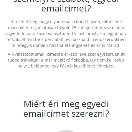
emailcímet?
Itt a lehetőség, hogy olyan email címed legyen, mint senki
másnak! A folyamatosan bővülő 25 kategóriából, számtalan
egyedi domain közül választhatod ki azt, amelyik a legjobban
tetszik. Állítsd be 3 perc alatt, és használd - rendszerünkben
mindegyik domain használata ingyenes és az is marad.
A kiválasztott email címedre érkező leveleket egyszerűen át
tudod irányítani a már meglévő fiókodba, így nem kell több
helyre belépned, egy fiókból kezelheted címeidet.
Miért éri meg egyedi
emailcímet szerezni?