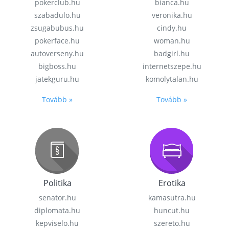
pokerclub.hu
bianca.hu
szabadulo.hu
veronika.hu
zsugabubus.hu
cindy.hu
pokerface.hu
woman.hu
autoverseny.hu
badgirl.hu
bigboss.hu
internetszepe.hu
jatekguru.hu
komolytalan.hu
Tovább »
Tovább »
Politika
Erotika
senator.hu
kamasutra.hu
diplomata.hu
huncut.hu
kepviselo.hu
szereto.hu