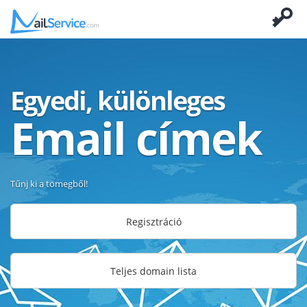
Egyedi, különleges
Email címek
Tűnj ki a tömegből!
Regisztráció
Teljes domain lista