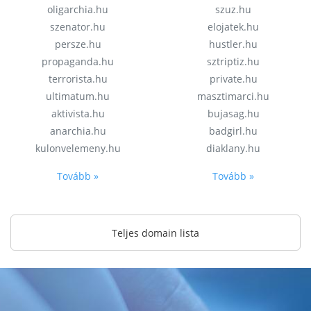
oligarchia.hu
szuz.hu
szenator.hu
elojatek.hu
persze.hu
hustler.hu
propaganda.hu
sztriptiz.hu
terrorista.hu
private.hu
ultimatum.hu
masztimarci.hu
aktivista.hu
bujasag.hu
anarchia.hu
badgirl.hu
kulonvelemeny.hu
diaklany.hu
Tovább »
Tovább »
Teljes domain lista