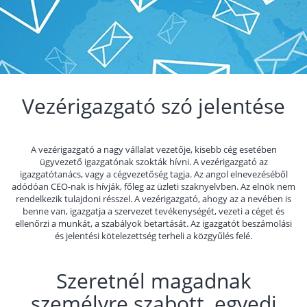
Vezérigazgató szó jelentése
A vezérigazgató a nagy vállalat vezetője, kisebb cég esetében
ügyvezető igazgatónak szokták hívni. A vezérigazgató az
igazgatótanács, vagy a cégvezetőség tagja. Az angol elnevezéséből
adódóan CEO-nak is hívják, főleg az üzleti szaknyelvben. Az elnök nem
rendelkezik tulajdoni résszel. A vezérigazgató, ahogy az a nevében is
benne van, igazgatja a szervezet tevékenységét, vezeti a céget és
ellenőrzi a munkát, a szabályok betartását. Az igazgatót beszámolási
és jelentési kötelezettség terheli a közgyűlés felé.
Szeretnél magadnak
személyre szabott, egyedi