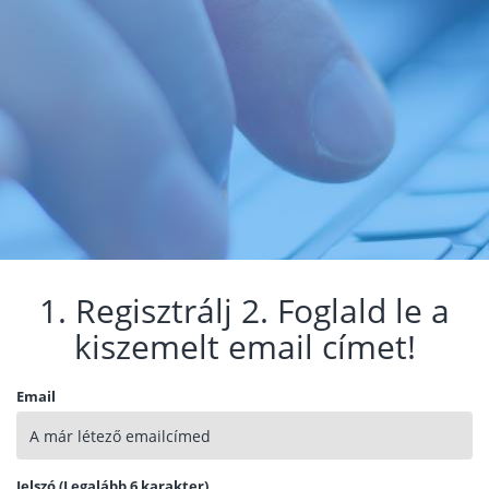
1. Regisztrálj 2. Foglald le a
kiszemelt email címet!
Email
Jelszó (Legalább 6 karakter)