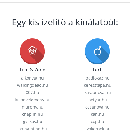
Egy kis ízelítő a kínálatból:
Film & Zene
Férfi
alkonyat.hu
padlogaz.hu
walkingdead.hu
keresztapa.hu
007.hu
kaszanova.hu
kulonvelemeny.hu
betyar.hu
murphy.hu
casanova.hu
chaplin.hu
kan.hu
gyilkos.hu
cop.hu
halhatatlan.hu
gyakornok.hu