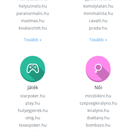
helyszinelo.hu
komolytalan.hu
paranormalis.hu
minimalista.hu
madmax.hu
cavalli.hu
kivalasztott.hu
prada.hu
Tovább »
Tovább »
Játék
Női
starpoker.hu
missbikini.hu
play.hu
szepsegkiralyno.hu
hulyegyerek.hu
kiralyno.hu
omg.hu
diaklany.hu
texaspoker.hu
bombazo.hu