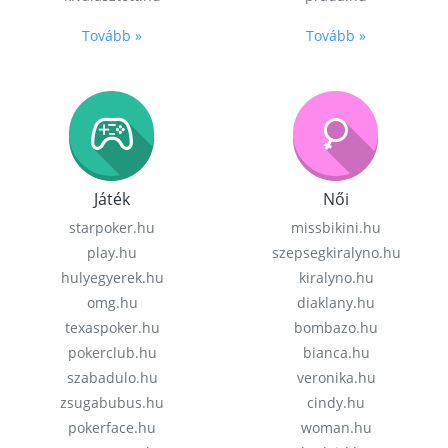
Tovább »
Tovább »
Játék
Női
starpoker.hu
missbikini.hu
play.hu
szepsegkiralyno.hu
hulyegyerek.hu
kiralyno.hu
omg.hu
diaklany.hu
texaspoker.hu
bombazo.hu
pokerclub.hu
bianca.hu
szabadulo.hu
veronika.hu
zsugabubus.hu
cindy.hu
pokerface.hu
woman.hu