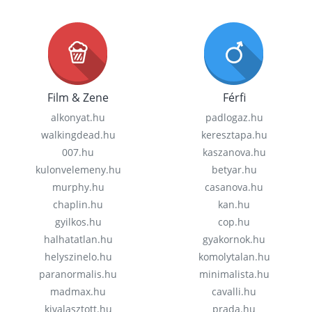
Film & Zene
Férfi
alkonyat.hu
padlogaz.hu
walkingdead.hu
keresztapa.hu
007.hu
kaszanova.hu
kulonvelemeny.hu
betyar.hu
murphy.hu
casanova.hu
chaplin.hu
kan.hu
gyilkos.hu
cop.hu
halhatatlan.hu
gyakornok.hu
helyszinelo.hu
komolytalan.hu
paranormalis.hu
minimalista.hu
madmax.hu
cavalli.hu
kivalasztott.hu
prada.hu