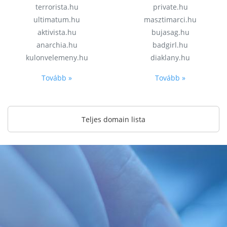
terrorista.hu
private.hu
ultimatum.hu
masztimarci.hu
aktivista.hu
bujasag.hu
anarchia.hu
badgirl.hu
kulonvelemeny.hu
diaklany.hu
Tovább »
Tovább »
Teljes domain lista