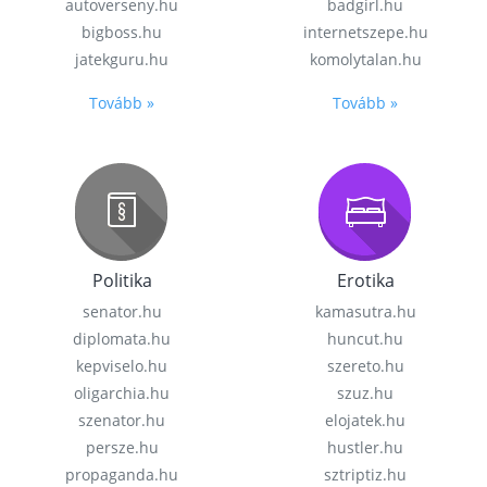
autoverseny.hu
badgirl.hu
bigboss.hu
internetszepe.hu
jatekguru.hu
komolytalan.hu
Tovább »
Tovább »
Politika
Erotika
senator.hu
kamasutra.hu
diplomata.hu
huncut.hu
kepviselo.hu
szereto.hu
oligarchia.hu
szuz.hu
szenator.hu
elojatek.hu
persze.hu
hustler.hu
propaganda.hu
sztriptiz.hu