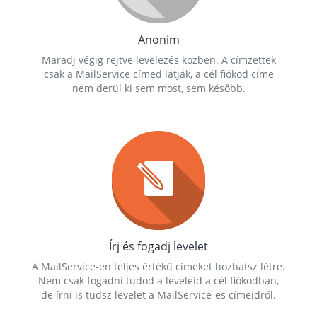
Anonim
Maradj végig rejtve levelezés közben. A címzettek
csak a MailService címed látják, a cél fiókod címe
nem derül ki sem most, sem később.
Írj és fogadj levelet
A MailService-en teljes értékű címeket hozhatsz létre.
Nem csak fogadni tudod a leveleid a cél fiókodban,
de írni is tudsz levelet a MailService-es címeidről.