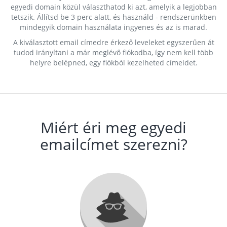
egyedi domain közül választhatod ki azt, amelyik a legjobban
tetszik. Állítsd be 3 perc alatt, és használd - rendszerünkben
mindegyik domain használata ingyenes és az is marad.
A kiválasztott email címedre érkező leveleket egyszerűen át
tudod irányítani a már meglévő fiókodba, így nem kell több
helyre belépned, egy fiókból kezelheted címeidet.
Miért éri meg egyedi
emailcímet szerezni?