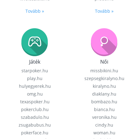
Tovább »
Tovább »
Játék
Női
starpoker.hu
missbikini.hu
play.hu
szepsegkiralyno.hu
hulyegyerek.hu
kiralyno.hu
omg.hu
diaklany.hu
texaspoker.hu
bombazo.hu
pokerclub.hu
bianca.hu
szabadulo.hu
veronika.hu
zsugabubus.hu
cindy.hu
pokerface.hu
woman.hu