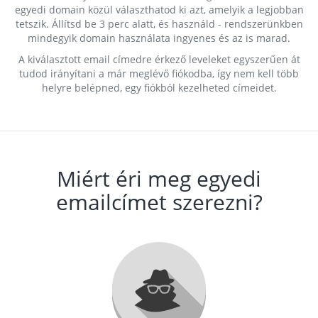
egyedi domain közül választhatod ki azt, amelyik a legjobban
tetszik. Állítsd be 3 perc alatt, és használd - rendszerünkben
mindegyik domain használata ingyenes és az is marad.
A kiválasztott email címedre érkező leveleket egyszerűen át
tudod irányítani a már meglévő fiókodba, így nem kell több
helyre belépned, egy fiókból kezelheted címeidet.
Miért éri meg egyedi
emailcímet szerezni?