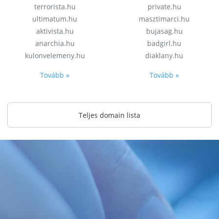
terrorista.hu
private.hu
ultimatum.hu
masztimarci.hu
aktivista.hu
bujasag.hu
anarchia.hu
badgirl.hu
kulonvelemeny.hu
diaklany.hu
Tovább »
Tovább »
Teljes domain lista