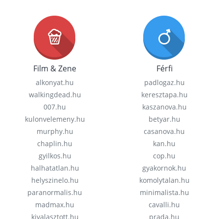
Film & Zene
Férfi
alkonyat.hu
padlogaz.hu
walkingdead.hu
keresztapa.hu
007.hu
kaszanova.hu
kulonvelemeny.hu
betyar.hu
murphy.hu
casanova.hu
chaplin.hu
kan.hu
gyilkos.hu
cop.hu
halhatatlan.hu
gyakornok.hu
helyszinelo.hu
komolytalan.hu
paranormalis.hu
minimalista.hu
madmax.hu
cavalli.hu
kivalasztott.hu
prada.hu