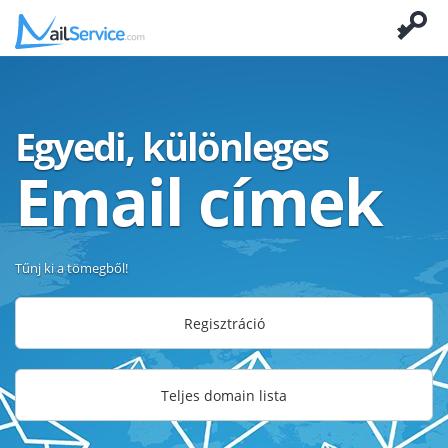
Egyedi, különleges
Email címek
Tűnj ki a tömegből!
Regisztráció
Teljes domain lista