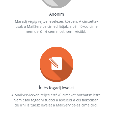
Anonim
Maradj végig rejtve levelezés közben. A címzettek
csak a MailService címed látják, a cél fiókod címe
nem derül ki sem most, sem később.
Írj és fogadj levelet
A MailService-en teljes értékű címeket hozhatsz létre.
Nem csak fogadni tudod a leveleid a cél fiókodban,
de írni is tudsz levelet a MailService-es címeidről.