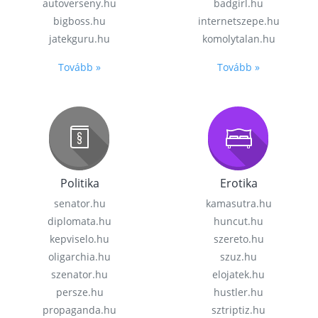
autoverseny.hu
badgirl.hu
bigboss.hu
internetszepe.hu
jatekguru.hu
komolytalan.hu
Tovább »
Tovább »
Politika
Erotika
senator.hu
kamasutra.hu
diplomata.hu
huncut.hu
kepviselo.hu
szereto.hu
oligarchia.hu
szuz.hu
szenator.hu
elojatek.hu
persze.hu
hustler.hu
propaganda.hu
sztriptiz.hu