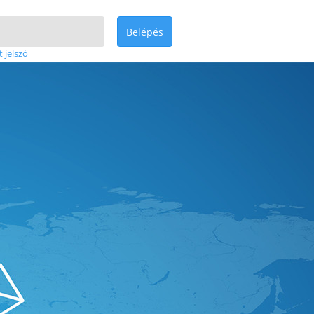
Belépés
t jelszó