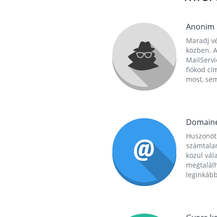
Anonim
Maradj vé
közben. A
MailServi
fiókod cí
most, se
Domain
Huszonöt
számtala
közül vál
megtalál
leginkább