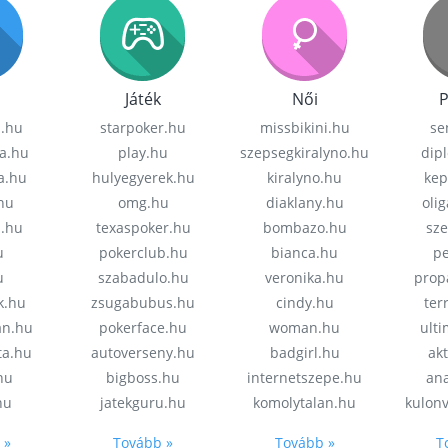
Játék
Női
P
z.hu
starpoker.hu
missbikini.hu
se
a.hu
play.hu
szepsegkiralyno.hu
dip
a.hu
hulyegyerek.hu
kiralyno.hu
kep
hu
omg.hu
diaklany.hu
oli
a.hu
texaspoker.hu
bombazo.hu
sz
u
pokerclub.hu
bianca.hu
pe
u
szabadulo.hu
veronika.hu
prop
k.hu
zsugabubus.hu
cindy.hu
ter
an.hu
pokerface.hu
woman.hu
ult
ta.hu
autoverseny.hu
badgirl.hu
akt
.hu
bigboss.hu
internetszepe.hu
an
hu
jatekguru.hu
komolytalan.hu
kulon
 »
Tovább »
Tovább »
T