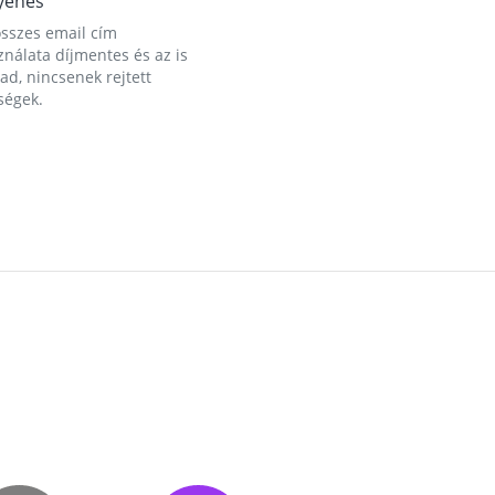
yenes
összes email cím
nálata díjmentes és az is
d, nincsenek rejtett
ségek.