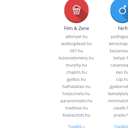
Film & Zene
Férfi
alkonyat.hu
padloga
walkingdead.hu
keresztap
007.hu
kaszanov
kulonvelemeny.hu
betyar.
murphy.hu
casanov
chaplin.hu
kan.h
gyilkos.hu
cop.h
halhatatlan.hu
gyakorno
helyszinelo.hu
komolytal
paranormalis.hu
minimalis
madmax.hu
cavalli
kivalasztott.hu
prada.
Tovább »
Tovább