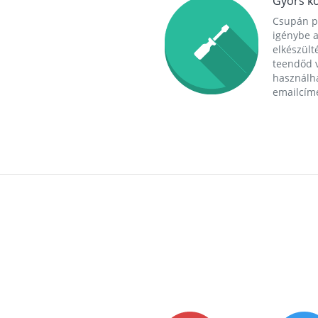
Gyors ko
Csupán p
igénybe a
elkészülté
teendőd v
használha
emailcím