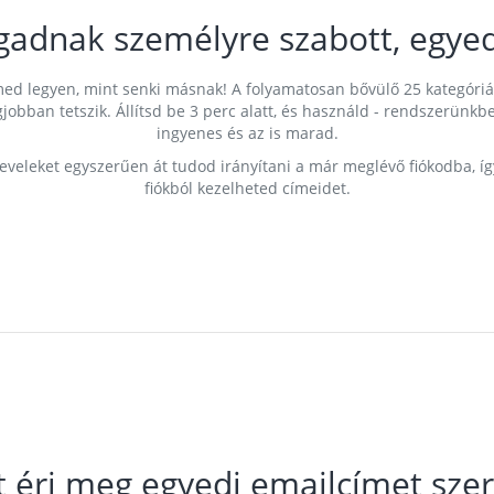
gadnak személyre szabott, egyed
címed legyen, mint senki másnak! A folyamatosan bővülő 25 kategóri
egjobban tetszik. Állítsd be 3 perc alatt, és használd - rendszerü
ingyenes és az is marad.
leveleket egyszerűen át tudod irányítani a már meglévő fiókodba, í
fiókból kezelheted címeidet.
t éri meg egyedi emailcímet szer