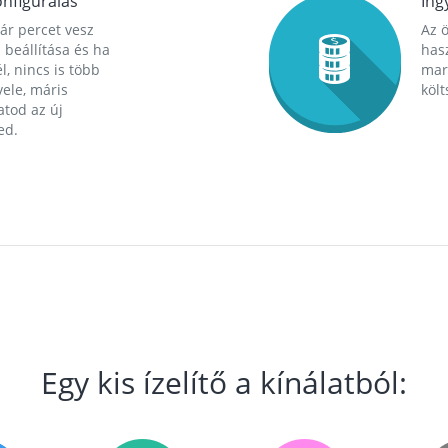
nfigurálás
Ing
ár percet vesz
Az 
 beállítása és ha
hasz
l, nincs is több
mara
ele, máris
költ
tod az új
ed.
Egy kis ízelítő a kínálatból: