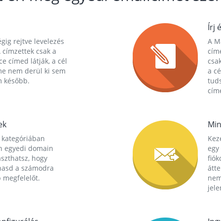
Írj 
gig rejtve levelezés
A Ma
 címzettek csak a
cím
ce címed látják, a cél
csak
me nem derül ki sem
a cé
m később.
tuds
címe
ek
Min
 kategóriában
Kez
n egyedi domain
egy 
aszthatsz, hogy
fió
hasd a számodra
átt
 megfelelőt.
nem
jele