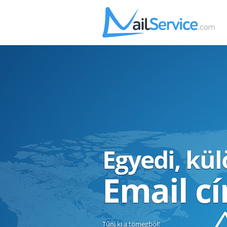
Egyedi, kü
Email c
Tűnj ki a tömegből!