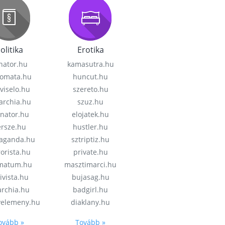
olitika
Erotika
nator.hu
kamasutra.hu
lomata.hu
huncut.hu
viselo.hu
szereto.hu
garchia.hu
szuz.hu
enator.hu
elojatek.hu
rsze.hu
hustler.hu
aganda.hu
sztriptiz.hu
rorista.hu
private.hu
imatum.hu
masztimarci.hu
ivista.hu
bujasag.hu
archia.hu
badgirl.hu
velemeny.hu
diaklany.hu
ovább »
Tovább »