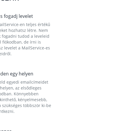
és fogadj levelet
ilService-en teljes értékű
eket hozhatsz létre. Nem
 fogadni tudod a leveleid
l fiókodban, de írni is
z levelet a MailService-es
idről.
den egy helyen
eld egyedi emailcímeidet
helyen, az elsődleges
kodban. Könnyebben
ekinthető, kényelmesebb,
 szükséges többször ki-be
ntkezni.