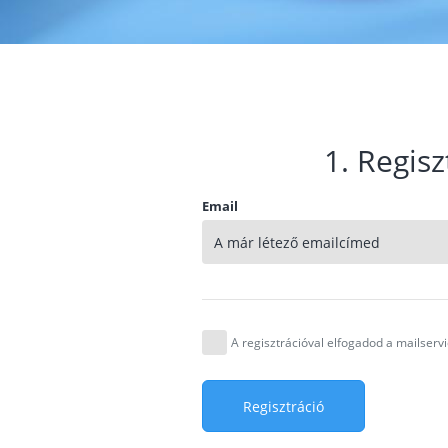
1. Regisz
Email
A regisztrációval elfogadod a mailser
Regisztráció