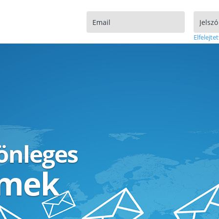
Elfelejtet
lönleges
ímek