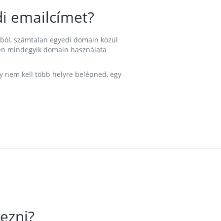
i emailcímet?
ából, számtalan egyedi domain közül
nkben mindegyik domain használata
gy nem kell több helyre belépned, egy
ezni?