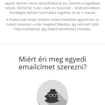
egyedi domain közül választhatod ki azt, amelyik a legjobban
tetszik. Állítsd be 3 perc alatt, és használd - rendszerünkben
mindegyik domain használata ingyenes és az is marad.
A kiválasztott email címedre érkező leveleket egyszerűen át
tudod irányítani a már meglévő fiókodba, így nem kell több
helyre belépned, egy fiókból kezelheted címeidet.
Miért éri meg egyedi
emailcímet szerezni?