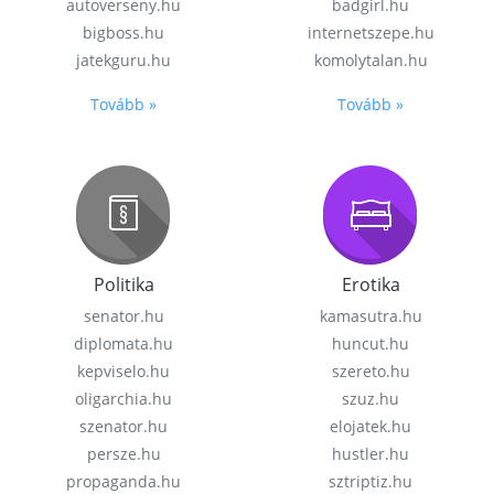
autoverseny.hu
badgirl.hu
bigboss.hu
internetszepe.hu
jatekguru.hu
komolytalan.hu
Tovább »
Tovább »
Politika
Erotika
senator.hu
kamasutra.hu
diplomata.hu
huncut.hu
kepviselo.hu
szereto.hu
oligarchia.hu
szuz.hu
szenator.hu
elojatek.hu
persze.hu
hustler.hu
propaganda.hu
sztriptiz.hu