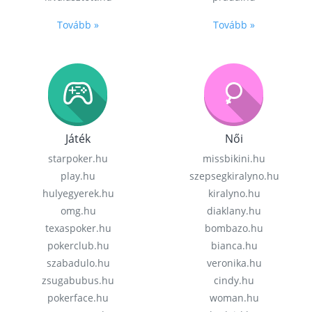
Tovább »
Tovább »
Játék
Női
starpoker.hu
missbikini.hu
play.hu
szepsegkiralyno.hu
hulyegyerek.hu
kiralyno.hu
omg.hu
diaklany.hu
texaspoker.hu
bombazo.hu
pokerclub.hu
bianca.hu
szabadulo.hu
veronika.hu
zsugabubus.hu
cindy.hu
pokerface.hu
woman.hu