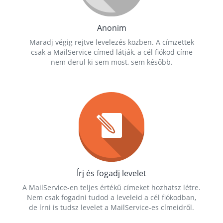
Anonim
Maradj végig rejtve levelezés közben. A címzettek
csak a MailService címed látják, a cél fiókod címe
nem derül ki sem most, sem később.
Írj és fogadj levelet
A MailService-en teljes értékű címeket hozhatsz létre.
Nem csak fogadni tudod a leveleid a cél fiókodban,
de írni is tudsz levelet a MailService-es címeidről.