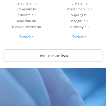
terrorista.hu
private.hu
ultimatum.hu
masztimarci.hu
aktivista.hu
bujasag.hu
anarchia.hu
badgirl.hu
kulonvelemeny.hu
diaklany.hu
Tovább »
Tovább »
Teljes domain lista