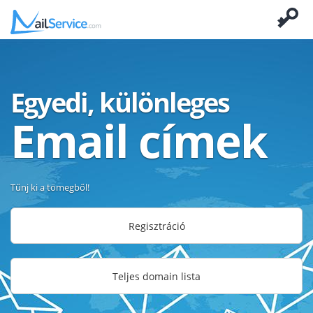
Egyedi, különleges
Email címek
Tűnj ki a tömegből!
Regisztráció
Teljes domain lista