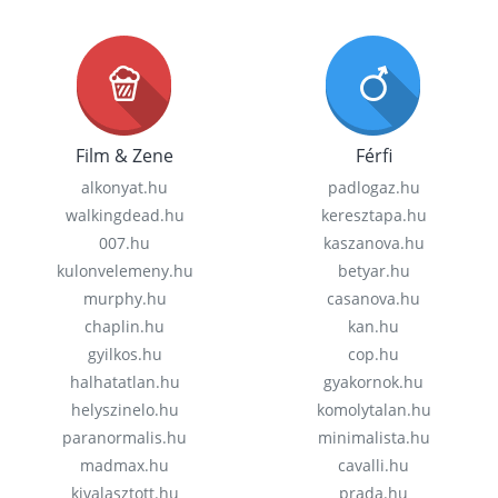
Film & Zene
Férfi
alkonyat.hu
padlogaz.hu
walkingdead.hu
keresztapa.hu
007.hu
kaszanova.hu
kulonvelemeny.hu
betyar.hu
murphy.hu
casanova.hu
chaplin.hu
kan.hu
gyilkos.hu
cop.hu
halhatatlan.hu
gyakornok.hu
helyszinelo.hu
komolytalan.hu
paranormalis.hu
minimalista.hu
madmax.hu
cavalli.hu
kivalasztott.hu
prada.hu