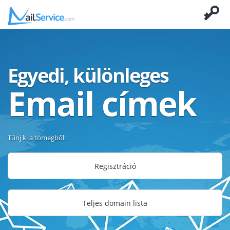
Egyedi, különleges
Email címek
Tűnj ki a tömegből!
Regisztráció
Teljes domain lista