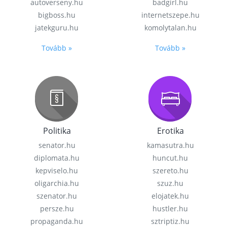
autoverseny.hu
badgirl.hu
bigboss.hu
internetszepe.hu
jatekguru.hu
komolytalan.hu
Tovább »
Tovább »
Politika
Erotika
senator.hu
kamasutra.hu
diplomata.hu
huncut.hu
kepviselo.hu
szereto.hu
oligarchia.hu
szuz.hu
szenator.hu
elojatek.hu
persze.hu
hustler.hu
propaganda.hu
sztriptiz.hu