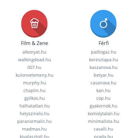
Film & Zene
Férfi
alkonyat.hu
padlogaz.hu
walkingdead.hu
keresztapa.hu
007.hu
kaszanova.hu
kulonvelemeny.hu
betyar.hu
murphy.hu
casanova.hu
chaplin.hu
kan.hu
gyilkos.hu
cop.hu
halhatatlan.hu
gyakornok.hu
helyszinelo.hu
komolytalan.hu
paranormalis.hu
minimalista.hu
madmax.hu
cavalli.hu
kivalasztott.hu
prada.hu