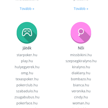
Tovább »
Tovább »
Játék
Női
starpoker.hu
missbikini.hu
play.hu
szepsegkiralyno.hu
hulyegyerek.hu
kiralyno.hu
omg.hu
diaklany.hu
texaspoker.hu
bombazo.hu
pokerclub.hu
bianca.hu
szabadulo.hu
veronika.hu
zsugabubus.hu
cindy.hu
pokerface.hu
woman.hu