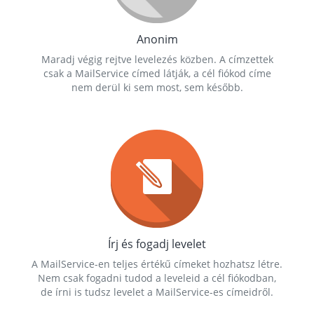
Anonim
Maradj végig rejtve levelezés közben. A címzettek
csak a MailService címed látják, a cél fiókod címe
nem derül ki sem most, sem később.
Írj és fogadj levelet
A MailService-en teljes értékű címeket hozhatsz létre.
Nem csak fogadni tudod a leveleid a cél fiókodban,
de írni is tudsz levelet a MailService-es címeidről.