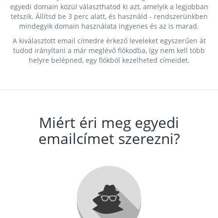
egyedi domain közül választhatod ki azt, amelyik a legjobban
tetszik. Állítsd be 3 perc alatt, és használd - rendszerünkben
mindegyik domain használata ingyenes és az is marad.
A kiválasztott email címedre érkező leveleket egyszerűen át
tudod irányítani a már meglévő fiókodba, így nem kell több
helyre belépned, egy fiókból kezelheted címeidet.
Miért éri meg egyedi
emailcímet szerezni?