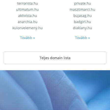
terrorista.hu
private.hu
ultimatum.hu
masztimarci.hu
aktivista.hu
bujasag.hu
anarchia.hu
badgirl.hu
kulonvelemeny.hu
diaklany.hu
Tovább »
Tovább »
Teljes domain lista